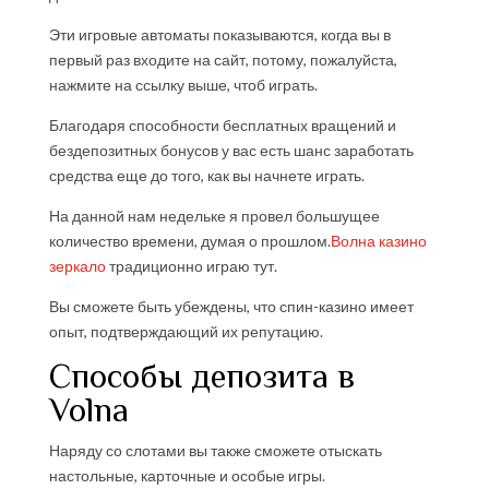
Эти игровые автоматы показываются, когда вы в
первый раз входите на сайт, потому, пожалуйста,
нажмите на ссылку выше, чтоб играть.
Благодаря способности бесплатных вращений и
бездепозитных бонусов у вас есть шанс заработать
средства еще до того, как вы начнете играть.
На данной нам недельке я провел большущее
количество времени, думая о прошлом.
Волна казино
зеркало
традиционно играю тут.
Вы сможете быть убеждены, что спин-казино имеет
опыт, подтверждающий их репутацию.
Способы депозита в
Volna
Наряду со слотами вы также сможете отыскать
настольные, карточные и особые игры.