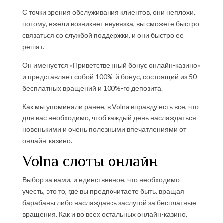
С точки зрения обслуживания клиентов, они неплохи,
потому, ежели возникнет неувязка, вы сможете быстро
связаться со службой поддержки, и они быстро ее
решат.
Он именуется «Приветственный бонус онлайн-казино»
и представляет собой 100%-й бонус, состоящий из 50
бесплатных вращений и 100%-го депозита.
Как мы упоминали ранее, в Volna вправду есть все, что
для вас необходимо, чтоб каждый день наслаждаться
новенькими и очень полезными впечатлениями от
онлайн-казино.
Volna слоты онлайн
Выбор за вами, и единственное, что необходимо
учесть, это то, где вы предпочитаете быть, вращая
барабаны либо наслаждаясь заслугой за бесплатные
вращения. Как и во всех остальных онлайн-казино,