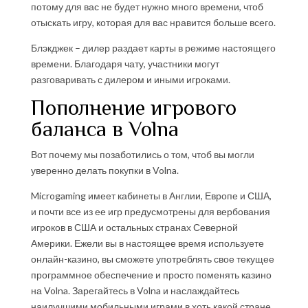
потому для вас не будет нужно много времени, чтоб
отыскать игру, которая для вас нравится больше всего.
Блэкджек – дилер раздает карты в режиме настоящего
времени. Благодаря чату, участники могут
разговаривать с дилером и иными игроками.
Пополнение игрового
баланса в Volna
Вот почему мы позаботились о том, чтоб вы могли
уверенно делать покупки в Volna.
Microgaming имеет кабинеты в Англии, Европе и США,
и почти все из ее игр предусмотрены для вербования
игроков в США и остальных странах Северной
Америки. Ежели вы в настоящее время используете
онлайн-казино, вы сможете употреблять свое текущее
программное обеспечение и просто поменять казино
на Volna. Зарегайтесь в Volna и наслаждайтесь
наилучшими мобильными играми в хоть какой стране