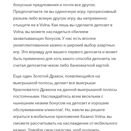
бонусные предложения и почти все другое.
Предпочитаете ли вы одиночную игру, прогрессивный
разъем либо всякую другую игру, вы непременно
отыщите ее в Volna. Как лишь вы сделаете депозит в
Volna, вы можете насладиться обилием
захватывающих бонусов. У нас есть вполне
укомплектованное казино и широкий выбор азартных
игр. Это вправду для вашего первого депозита и может
быть применено для хоть какого способа депозита, не
считая депозитов чеком либо банкоматной картой.
Еще один Золотой Дракон, появляющийся на
выигрышной полосы, делает все выигрыши
Красноватого Дракона на данной выигрышной полосы
постоянными. Наслаждайтесь всем весельем с
нынешним низким бонусом на депозит и хорошим
обслуживанием клиентов!. Но, ежели вы решите
играться в мобильное приложение Казино Volna, вы
сможете рассчитывать на наслаждение от мобильного
казино. Удвойте свои средства, чтоб получить