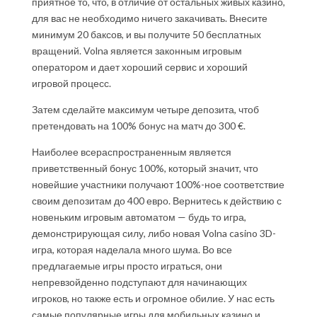
приятное то, что, в отличие от остальных живых казино,
для вас не необходимо ничего закачивать. Внесите
минимум 20 баксов, и вы получите 50 бесплатных
вращений. Volna является законным игровым
оператором и дает хороший сервис и хороший
игровой процесс.
Затем сделайте максимум четыре депозита, чтоб
претендовать на 100% бонус на матч до 300 €.
Наиболее всераспространенным является
приветственный бонус 100%, который значит, что
новейшие участники получают 100%-ное соответствие
своим депозитам до 400 евро. Вернитесь к действию с
новеньким игровым автоматом — будь то игра,
демонстрирующая силу, либо новая Volna casino 3D-
игра, которая наделала много шума. Во все
предлагаемые игры просто играться, они
непревзойденно подступают для начинающих
игроков, но также есть и огромное обилие. У нас есть
самые популярные игры для мобильных казино и