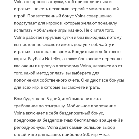
Volna не просит загрузки, чтоб присоединиться и
играться, но есть несколько версий с моментальной
игрой. Приветственный бонус Volna совершенно
подступает для игроков, которые желают поначалу
испытать мобильные игры казино. Не считая того,
Volna работает круглые сутки и без выходных, потому
вы постоянно сможете иметь доступ к веб-сайту и
играться в хоть какое время. Кредитные и дебетовые
карты, PayPal и Neteller, а также банковские переводы
включены в игровую платформу Volna, независимо от
того, какой метод оплаты вы выберете для
пополнения собственного счета. Они дают все бонусы
для всех игр, в которые вы сможете играть.
Вам будет дано 5 дней, чтоб выполнить это
требование по отыгрышу. Мобильное приложение
Volna включает в себя бездепозитный бонус,
предложения бездепозитных бесплатных вращений и
релоад-бонусы. Volna дает самый большой выбор
онлайн-игр для казино: наиболее 500 игр — как