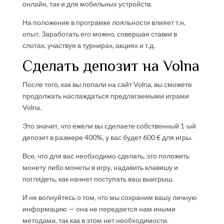
онлайн, так и для мобильных устройств.
На положение в програмке лояльности влияет т.н.
опыт. Заработать его можно, совершая ставки в
слотах, участвуя в турнирах, акциях и т.д.
Сделать депозит на Volna
После того, как вы попали на сайт Volna, вы сможете
продолжать наслаждаться предлагаемыми играми
Volna.
Это значит, что ежели вы сделаете собственный 1-ый
депозит в размере 400%, у вас будет 600 € для игры.
Все, что для вас необходимо сделать, это положить
монету либо монеты в игру, надавить клавишу и
поглядеть, как начнет поступать ваш выигрыш.
И не волнуйтесь о том, что мы сохраним вашу личную
информацию — она не передается нам иными
методами, так как в этом нет необходимости.