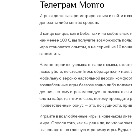
Телеграм Monro
Игроки должны зарегистрироваться и войти в св
депозиты либо снятие средств.
В конце концов, как в Вебе, так и на мобильных
наименее 100 €, вы получите возможность пол
игра становится опытом, а не серией из 10 пош
запомнить.
Нам не терпится услышать ваши отзывы, так что
пожалуйста, не стесняйтесь обращаться к нам.
мобильную версию настольной версии комфортн
возлюбленные игры безвозмездно либо получат
деяния, потому игрокам следует пользоваться и
слоты найдется что-то свое, потому проведите
Приветственный бонус — это, по сущности, прив
Играйте в возлюбленные игры в новеньком интер
мира. Опосля того, как вы решили, во что желает
вы попадете на главную страничку игры. Будьте