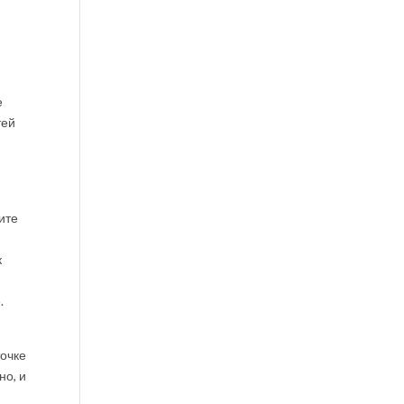
е
тей
ите
к
.
точке
но, и