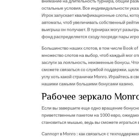
внимание на длительность турнира, общий раз
остальные условия. Все индивидуальности указ
Игрок запускает квалификационные слоты, кото
автоматы, чтоб увеличивать собственный рейтин
выигрыш он получает. В турнирах могут разыг
фонд распределяется сходу посреди пары игро
Большинство наших слотов, в том числе Book of
множество слотов на выбор, чтоб каждый мог от
заслуги за лояльность, неизменные бонусы. Чтоб
сможете связаться со службой поддержки, щелк
углу хоть какой странички Monro. Играйтесь в
нашими самыми большими бонусами казино.
Рабочее зеркало Monro
Если вы завершите еще одно вращение бонусно
приветственным пакетом на 1000 евро, ожидающ
становиться мышью, ведь вы сможете играться 
Саппорт в Monro : как связаться с техподдержко