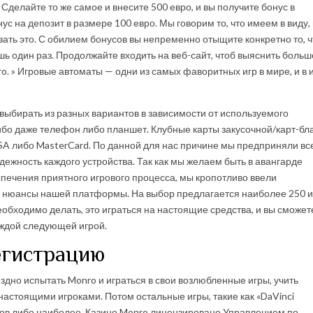
Сделайте то же самое и внесите 500 евро, и вы получите бонус в
с на депозит в размере 100 евро. Мы говорим то, что имеем в виду, 
казать это. С обилием бонусов вы непременно отыщите конкретно то, ч
ишь один раз. Продолжайте входить на веб-сайт, чтоб выяснить больш
o. » Игровые автоматы — одни из самых фаворитных игр в мире, и в 
 выбирать из разных вариантов в зависимости от используемого
 либо даже телефон либо планшет. Клубные карты закусочной/карт-б
SA либо MasterCard. По данной для нас причине мы предприняли вс
дежность каждого устройства. Так как мы желаем быть в авангарде
печения приятного игрового процесса, мы кропотливо ввели
е нюансы нашей платформы. На выбор предлагается наиболее 250 иг
необходимо делать, это играться на настоящие средства, и вы сможет
аждой следующей игрой.
егистрацию
ездно испытать Monro и играться в свои возлюбленные игры, учить
 настоящими игроками. Потом остальные игры, такие как «DaVinci
нов либо наиболее. Казино Monro лицензировано Управлением по