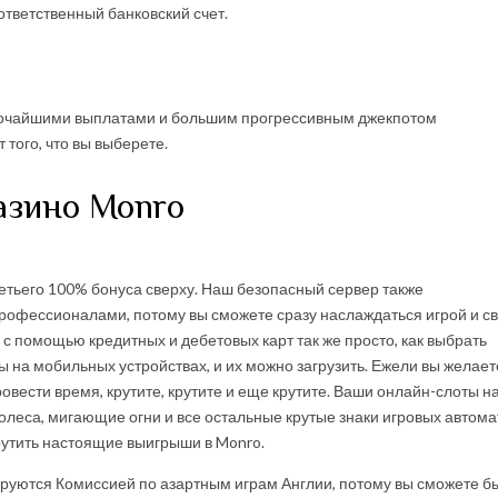
ответственный банковский счет.
сочайшими выплатами и большим прогрессивным джекпотом
 того, что вы выберете.
азино Monro
ретьего 100% бонуса сверху. Наш безопасный сервер также
рофессионалами, потому вы сможете сразу наслаждаться игрой и с
 с помощью кредитных и дебетовых карт так же просто, как выбрать
ы на мобильных устройствах, и их можно загрузить. Ежели вы желает
ровести время, крутите, крутите и еще крутите. Ваши онлайн-слоты н
леса, мигающие огни и все остальные крутые знаки игровых автома
крутить настоящие выигрыши в Monro.
руются Комиссией по азартным играм Англии, потому вы сможете б