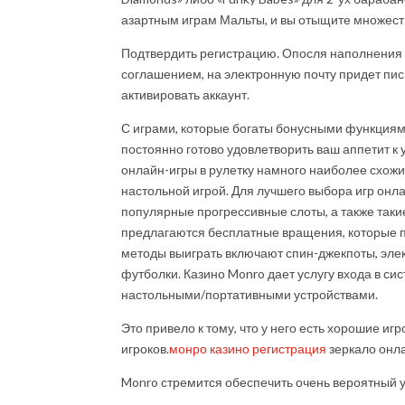
азартным играм Мальты, и вы отыщите множеств
Подтвердить регистрацию. Опосля наполнения в
соглашением, на электронную почту придет пис
активировать аккаунт.
С играми, которые богаты бонусными функциям
постоянно готово удовлетворить ваш аппетит к 
онлайн-игры в рулетку намного наиболее схожим
настольной игрой. Для лучшего выбора игр онл
популярные прогрессивные слоты, а также такие
предлагаются бесплатные вращения, которые пр
методы выиграть включают спин-джекпоты, элек
футболки. Казино Monro дает услугу входа в сис
настольными/портативными устройствами.
Это привело к тому, что у него есть хорошие 
игроков.
монро казино регистрация
зеркало онл
Monro стремится обеспечить очень вероятный 