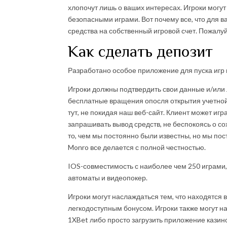
хлопочут лишь о ваших интересах. Игроки мог
безопасными играми. Вот почему все, что для в
средства на собственный игровой счет. Пожалу
Как сделать депозит
Разработано особое приложение для пуска игр
Игроки должны подтвердить свои данные и/или л
бесплатные вращения опосля открытия учетной з
тут, не покидая наш веб-сайт. Клиент может иг
запрашивать вывод средств, не беспокоясь о со
то, чем мы постоянно были известны, но мы пос
Monro все делается с полной честностью.
IOS-совместимость с наиболее чем 250 играми,
автоматы и видеопокер.
Игроки могут наслаждаться тем, что находятся 
легкодоступным бонусом. Игроки также могут н
1XBet либо просто загрузить приложение казино