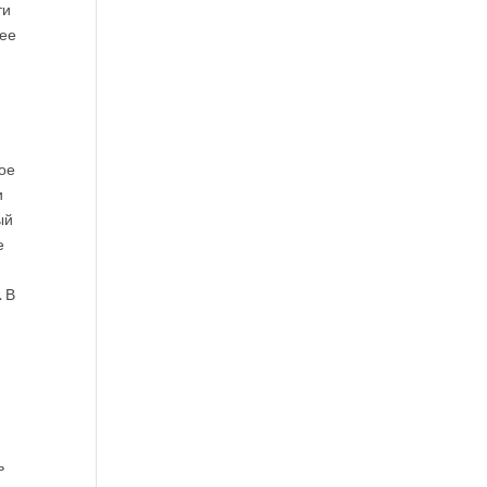
ти
щее
ное
и
ый
е
. В
ь