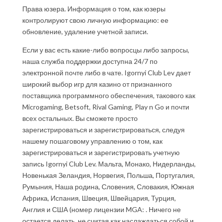
Права юзера. Информация о том, как юзеры
контролируют свою личную информацию: ее
обновление, удаление учетной записи.
Если у вас есть какие-либо вопросцы либо запросы,
наша служба поддержки доступна 24/7 по
электронной почте либо в чате. Igornyi Club Lev дает
широкий выбор игр для казино от признанного
поставщика программного обеспечения, такового как
Microgaming, Betsoft, Rival Gaming, Play n Go и почти
всех остальных. Вы сможете просто
зарегистрироваться и зарегистрироваться, следуя
нашему пошаговому управлению о том, как
зарегистрироваться и зарегистрировать учетную
запись Igornyi Club Lev. Мальта, Монако, Нидерланды,
Новенькая Зеландия, Норвегия, Польша, Португалия,
Румыния, Наша родина, Словения, Словакия, Южная
Африка, Испания, Швеция, Швейцария, Турция,
Англия и США (номер лицензии MGA: . Ничего не
остается делать, не считая как наслаждаться собой и