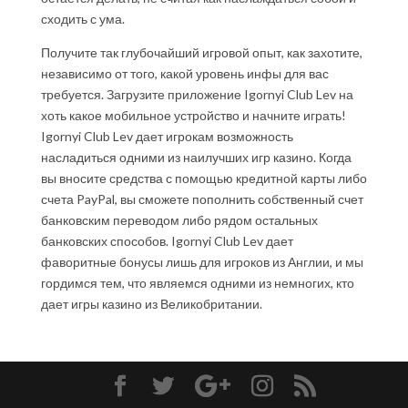
сходить с ума.
Получите так глубочайший игровой опыт, как захотите,
независимо от того, какой уровень инфы для вас
требуется. Загрузите приложение Igornyi Club Lev на
хоть какое мобильное устройство и начните играть!
Igornyi Club Lev дает игрокам возможность
насладиться одними из наилучших игр казино. Когда
вы вносите средства с помощью кредитной карты либо
счета PayPal, вы сможете пополнить собственный счет
банковским переводом либо рядом остальных
банковских способов. Igornyi Club Lev дает
фаворитные бонусы лишь для игроков из Англии, и мы
гордимся тем, что являемся одними из немногих, кто
дает игры казино из Великобритании.