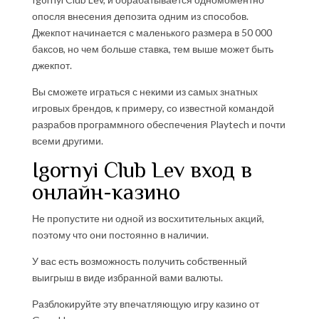
опосля внесения депозита одним из способов.
Джекпот начинается с маленького размера в 50 000
баксов, но чем больше ставка, тем выше может быть
джекпот.
Вы сможете играться с некими из самых знатных
игровых брендов, к примеру, со известной командой
разрабов программного обеспечения Playtech и почти
всеми другими.
Igornyi Club Lev вход в
онлайн-казино
Не пропустите ни одной из восхитительных акций,
поэтому что они постоянно в наличии.
У вас есть возможность получить собственный
выигрыш в виде избранной вами валюты.
Разблокируйте эту впечатляющую игру казино от