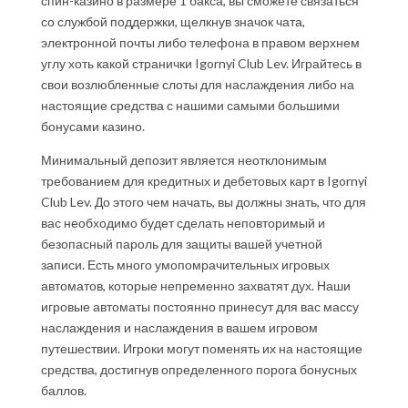
спин-казино в размере 1 бакса, вы сможете связаться
со службой поддержки, щелкнув значок чата,
электронной почты либо телефона в правом верхнем
углу хоть какой странички Igornyi Club Lev. Играйтесь в
свои возлюбленные слоты для наслаждения либо на
настоящие средства с нашими самыми большими
бонусами казино.
Минимальный депозит является неотклонимым
требованием для кредитных и дебетовых карт в Igornyi
Club Lev. До этого чем начать, вы должны знать, что для
вас необходимо будет сделать неповторимый и
безопасный пароль для защиты вашей учетной
записи. Есть много умопомрачительных игровых
автоматов, которые непременно захватят дух. Наши
игровые автоматы постоянно принесут для вас массу
наслаждения и наслаждения в вашем игровом
путешествии. Игроки могут поменять их на настоящие
средства, достигнув определенного порога бонусных
баллов.