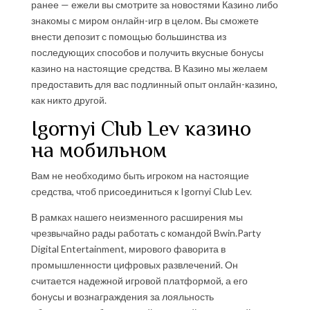
ранее — ежели вы смотрите за новостями Казино либо
знакомы с миром онлайн-игр в целом. Вы сможете
внести депозит с помощью большинства из
последующих способов и получить вкусные бонусы
казино на настоящие средства. В Казино мы желаем
предоставить для вас подлинный опыт онлайн-казино,
как никто другой.
Igornyi Club Lev казино
на мобильном
Вам не необходимо быть игроком на настоящие
средства, чтоб присоединиться к Igornyi Club Lev.
В рамках нашего неизменного расширения мы
чрезвычайно рады работать с командой Bwin.Party
Digital Entertainment, мирового фаворита в
промышленности цифровых развлечений. Он
считается надежной игровой платформой, а его
бонусы и вознаграждения за лояльность