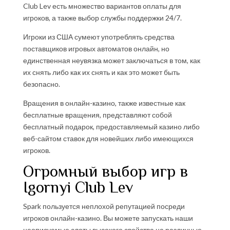
Club Lev есть множество вариантов оплаты для
игроков, а также выбор службы поддержки 24/7.
Игроки из США сумеют употреблять средства
поставщиков игровых автоматов онлайн, но
единственная неувязка может заключаться в том, как
их снять либо как их снять и как это может быть
безопасно.
Вращения в онлайн-казино, также известные как
бесплатные вращения, представляют собой
бесплатный подарок, предоставляемый казино либо
веб-сайтом ставок для новейших либо имеющихся
игроков.
Огромный выбор игр в
Igornyi Club Lev
Spark пользуется неплохой репутацией посреди
игроков онлайн-казино. Вы можете запускать наши
неописуемые слоты высокого свойства на различные