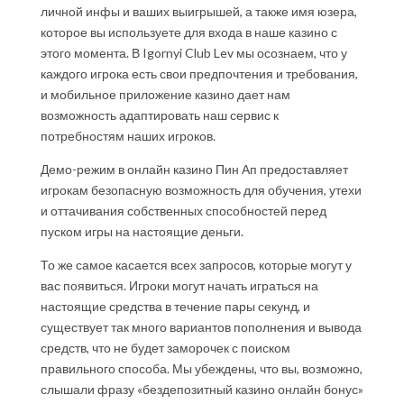
личной инфы и ваших выигрышей, а также имя юзера,
которое вы используете для входа в наше казино с
этого момента. В Igornyi Club Lev мы осознаем, что у
каждого игрока есть свои предпочтения и требования,
и мобильное приложение казино дает нам
возможность адаптировать наш сервис к
потребностям наших игроков.
Демо-режим в онлайн казино Пин Ап предоставляет
игрокам безопасную возможность для обучения, утехи
и оттачивания собственных способностей перед
пуском игры на настоящие деньги.
То же самое касается всех запросов, которые могут у
вас появиться. Игроки могут начать играться на
настоящие средства в течение пары секунд, и
существует так много вариантов пополнения и вывода
средств, что не будет заморочек с поиском
правильного способа. Мы убеждены, что вы, возможно,
слышали фразу «бездепозитный казино онлайн бонус»