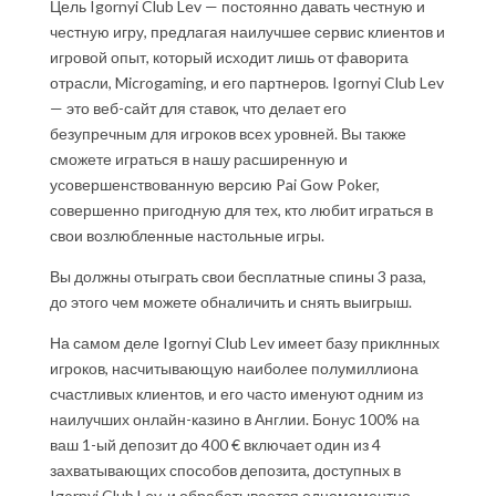
Цель Igornyi Club Lev — постоянно давать честную и
честную игру, предлагая наилучшее сервис клиентов и
игровой опыт, который исходит лишь от фаворита
отрасли, Microgaming, и его партнеров. Igornyi Club Lev
— это веб-сайт для ставок, что делает его
безупречным для игроков всех уровней. Вы также
сможете играться в нашу расширенную и
усовершенствованную версию Pai Gow Poker,
совершенно пригодную для тех, кто любит играться в
свои возлюбленные настольные игры.
Вы должны отыграть свои бесплатные спины 3 раза,
до этого чем можете обналичить и снять выигрыш.
На самом деле Igornyi Club Lev имеет базу приклнных
игроков, насчитывающую наиболее полумиллиона
счастливых клиентов, и его часто именуют одним из
наилучших онлайн-казино в Англии. Бонус 100% на
ваш 1-ый депозит до 400 € включает один из 4
захватывающих способов депозита, доступных в
Igornyi Club Lev, и обрабатывается одномоментно