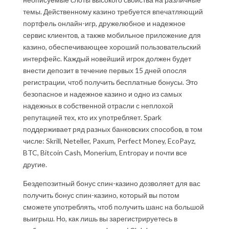
темы. Действенному казино требуется впечатляющий
портфель онлайн-игр, дружелюбное и надежное
сервис клиентов, а также мобильное приложение для
казино, обеспечивающее хороший пользовательский
интерфейс. Каждый новейший игрок должен будет
внести депозит в течение первых 15 дней опосля
регистрации, чтоб получить бесплатные бонусы. Это
безопасное и надежное казино и одно из самых
надежных в собственной отрасли с неплохой
репутацией тех, кто их употребляет. Spark
поддерживает ряд разных банковских способов, в том
числе: Skrill, Neteller, Paxum, Perfect Money, EcoPayz,
BTC, Bitcoin Cash, Monerium, Entropay и почти все
другие.
Бездепозитный бонус спин-казино дозволяет для вас
получить бонус спин-казино, который вы потом
сможете употреблять, чтоб получить шанс на большой
выигрыш. Но, как лишь вы зарегистрируетесь в