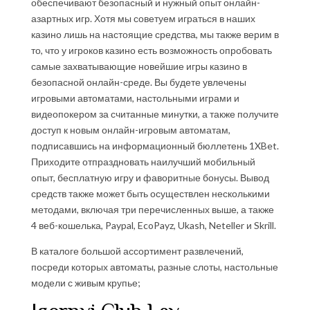
обеспечивают безопасный и нужный опыт онлайн-
азартных игр. Хотя мы советуем играться в наших
казино лишь на настоящие средства, мы также верим в
то, что у игроков казино есть возможность опробовать
самые захватывающие новейшие игры казино в
безопасной онлайн-среде. Вы будете увлечены
игровыми автоматами, настольными играми и
видеопокером за считанные минутки, а также получите
доступ к новым онлайн-игровым автоматам,
подписавшись на информационный бюллетень 1XBet.
Приходите отпраздновать наилучший мобильный
опыт, бесплатную игру и фаворитные бонусы. Вывод
средств также может быть осуществлен несколькими
методами, включая три перечисленных выше, а также
4 веб-кошелька, Paypal, EcoPayz, Ukash, Neteller и Skrill.
В каталоге большой ассортимент развлечений,
посреди которых автоматы, разные слоты, настольные
модели с живым крупье;