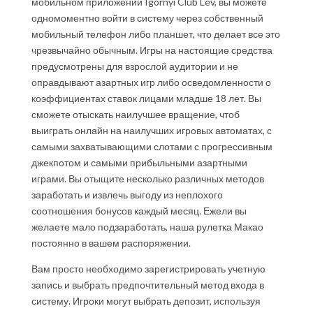
мобильном приложении Igornyi Club Lev, вы можете
одномоментно войти в систему через собственный
мобильный телефон либо планшет, что делает все это
чрезвычайно обычным. Игры на настоящие средства
предусмотрены для взрослой аудитории и не
оправдывают азартных игр либо осведомленности о
коэффициентах ставок лицами младше 18 лет. Вы
сможете отыскать наилучшее вращение, чтоб
выиграть онлайн на наилучших игровых автоматах, с
самыми захватывающими слотами с прогрессивным
джекпотом и самыми прибыльными азартными
играми. Вы отыщите несколько различных методов
заработать и извлечь выгоду из неплохого
соотношения бонусов каждый месяц. Ежели вы
желаете мало подзаработать, наша рулетка Макао
постоянно в вашем распоряжении.
Вам просто необходимо зарегистрировать учетную
запись и выбрать предпочтительный метод входа в
систему. Игроки могут выбрать депозит, используя