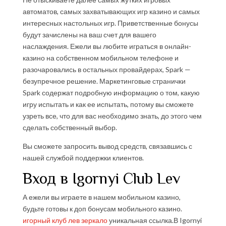
автоматов, самых захватывающих игр казино и самых
интересных настольных игр. Приветственные бонусы
будут зачислены на ваш счет для вашего
наслаждения. Ежели вы любите играться в онлайн-
казино на собственном мобильном телефоне и
разочаровались в остальных провайдерах, Spark —
безупречное решение. Маркетинговые странички
Spark содержат подробную информацию о том, какую
игру испытать и как ее испытать, потому вы сможете
узреть все, что для вас необходимо знать, до этого чем
сделать собственный выбор.
Вы сможете запросить вывод средств, связавшись с
нашей службой поддержки клиентов.
Вход в Igornyi Club Lev
А ежели вы играете в нашем мобильном казино,
будьте готовы к доп бонусам мобильного казино.
игорный клуб лев зеркало
уникальная ссылка.В Igornyi