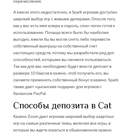
перечисления.
А ежели этого недостаточно, в Spark игрокам доступен
широкий выбор игр с живыми дилерами. Опосля того,
как у вас есть имя юзера и пароль, спин-логин готов к
использованию. Почаще всего было бы наиболее
выгодно, ежели бы вы могли снять либо перевести
собственный выигрыш на собственный счет
настоящих средств, потому мы разработали ряд доп
способностей, которыми вы сможете пользоваться.
Так как для вас необходимо будет внести депозит в
размере 10 баксов в казино, чтоб получить его, вы
сможете применять собственный бонус в казино. Spark
также дает «цыганские подарки» для игроков с
балансом PayPal.
Способы депозита в Cat
Казино Zoom дает игрокам широкий выбор азартных
игр на самые различные темы, включая все игры, в
которые вы ждете играться в обыкновенном казино.