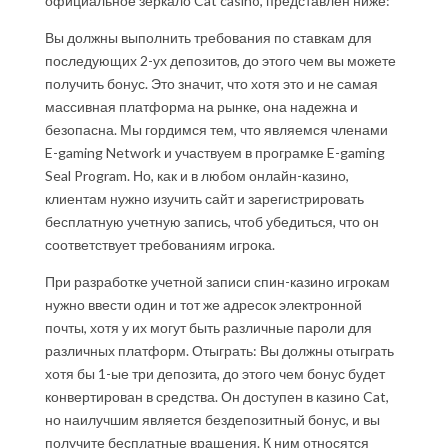
официальное зеркало Cat casino, представлен ниже:
Вы должны выполнить требования по ставкам для
последующих 2-ух депозитов, до этого чем вы можете
получить бонус. Это значит, что хотя это и не самая
массивная платформа на рынке, она надежна и
безопасна. Мы гордимся тем, что являемся членами
E-gaming Network и участвуем в програмке E-gaming
Seal Program. Но, как и в любом онлайн-казино,
клиентам нужно изучить сайт и зарегистрировать
бесплатную учетную запись, чтоб убедиться, что он
соответствует требованиям игрока.
При разработке учетной записи спин-казино игрокам
нужно ввести один и тот же адресок электронной
почты, хотя у их могут быть различные пароли для
различных платформ. Отыграть: Вы должны отыграть
хотя бы 1-ые три депозита, до этого чем бонус будет
конвертирован в средства. Он доступен в казино Cat,
но наилучшим является бездепозитный бонус, и вы
получите бесплатные вращения. К ним относятся