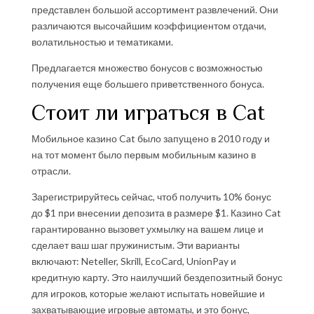
представлен большой ассортимент развлечений. Они
различаются высочайшим коэффициентом отдачи,
волатильностью и тематиками.
Предлагается множество бонусов с возможностью
получения еще большего приветственного бонуса.
Стоит ли играться в Cat
Мобильное казино Cat было запущено в 2010 году и
на тот момент было первым мобильным казино в
отрасли.
Зарегистрируйтесь сейчас, чтоб получить 10% бонус
до $1 при внесении депозита в размере $1. Казино Cat
гарантированно вызовет ухмылку на вашем лице и
сделает ваш шаг пружинистым. Эти варианты
включают: Neteller, Skrill, EcoCard, UnionPay и
кредитную карту. Это наилучший бездепозитный бонус
для игроков, которые желают испытать новейшие и
захватывающие игровые автоматы, и это бонус,