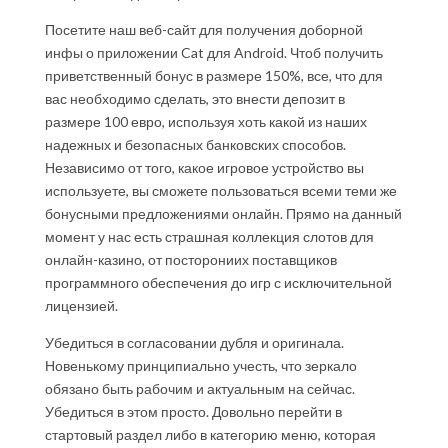
Посетите наш веб-сайт для получения доборной
инфы о приложении Cat для Android. Чтоб получить
приветственный бонус в размере 150%, все, что для
вас необходимо сделать, это внести депозит в
размере 100 евро, используя хоть какой из наших
надежных и безопасных банковских способов.
Независимо от того, какое игровое устройство вы
используете, вы сможете пользоваться всеми теми же
бонусными предложениями онлайн. Прямо на данный
момент у нас есть страшная коллекция слотов для
онлайн-казино, от посторониих поставщиков
программного обеспечения до игр с исключительной
лицензией.
Убедиться в согласовании дубля и оригинала.
Новенькому принципиально учесть, что зеркало
обязано быть рабочим и актуальным на сейчас.
Убедиться в этом просто. Довольно перейти в
стартовый раздел либо в категорию меню, которая