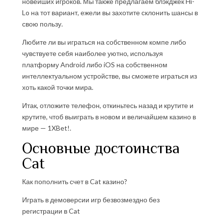
новейших игроков. Мы также предлагаем блэкджек Hi-
Lo на тот вариант, ежели вы захотите склонить шансы в
свою пользу.
Любите ли вы играться на собственном компе либо
чувствуете себя наиболее уютно, используя
платформу Android либо iOS на собственном
интеллектуальном устройстве, вы сможете играться из
хоть какой точки мира.
Итак, отложите телефон, откиньтесь назад и крутите и
крутите, чтоб выиграть в новом и величайшем казино в
мире — 1XBet!.
Основные достоинства
Cat
Как пополнить счет в Cat казино?
Играть в демоверсии игр безвозмездно без
регистрации в Cat