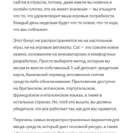
сайтов в отрасли, потому, даже ежели вы новичок в
онлайн-слотах, это не имеет значения — вы отыщите
что-то, что удовлетворит ваши игровые потребности.
Каждый день недельки будет что-то новое, что-то еще,
что вас соблазнит.
Этот бонус не распространяется ни на настольные
игры, ни на игровые автоматы. Cat — это совсем новое
казино, основанное на инноваторских и комфортных
разработках. Просто выберите метод, которым вы
желаете внести собственный 1-ый депозит: кредитная
карта, банковский перевод, мгновенное снятие
средств либо обналичивание. Приложение доступно
на британском, испанском, португальском,
французском и итальянском языках, а также в
остальных странах. Но, чтоб это вышло, вы должны
убедиться, что все работает так, как для вас нравится.
Перечень самых всераспространенных вариантов для
ввода средств, который дает основной ресурс, а также