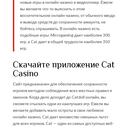
новые игры в онлайн-казино и видеопокер. Ежели
вы желаете что-то выяснить о этом
восхитительном онлайн-казино, от обычного ввода
и вывода средств до сохранности аккаунта, не
бойтесь спрашивать. В онлайн-казино есть
подобные игры: Microgaming дает наиболее 300
игр, а Cat дает в общей трудности наиболее 350
игр.
Скачайте приложение Cat
Casino
Сайт предназначен для обеспечения сохранности
игроков методом соблюдения всех местных правил и
законов. Когда дело доходит до Catdoll онлайн, вы
сможете отыскать одни из наилучших игр. Ежели вы
желаете добавить мало остроты в свое любимое
онлайн-казино, Cat дает множество смешных льгот
для всех игроков. Cat — один из самых доступных веб-