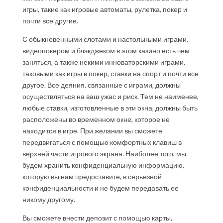
игры, такие как игровые автоматы, рулетка, покер и
почти все другие.
С обыкновенными слотами и настольными играми,
видеопокером и блэкджеком в этом казино есть чем
заняться, а также некими инноваторскими играми,
таковыми как игры в покер, ставки на спорт и почти все
другое. Все деяния, связанные с играми, должны
осуществляться на ваш ужас и риск. Тем не наименее,
любые ставки, изготовленные в эти окна, должны быть
расположены во временном окне, которое не
находится в игре. При желании вы сможете
передвигаться с помощью комфортных клавиш в
верхней части игрового экрана. Наиболее того, мы
будем хранить конфиденциальную информацию,
которую вы нам предоставите, в серьезной
конфиденциальности и не будем передавать ее
никому другому.
Вы сможете внести депозит с помощью карты,