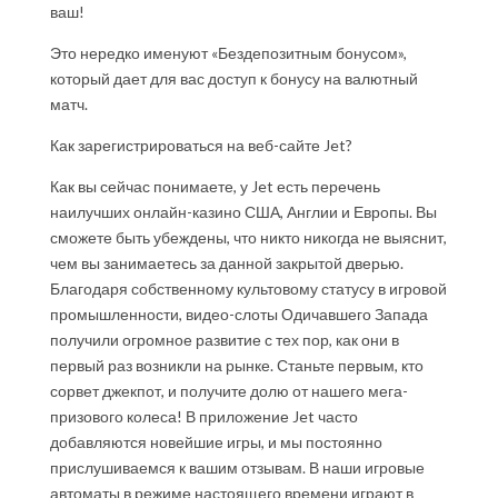
ваш!
Это нередко именуют «Бездепозитным бонусом»,
который дает для вас доступ к бонусу на валютный
матч.
Как зарегистрироваться на веб-сайте Jet?
Как вы сейчас понимаете, у Jet есть перечень
наилучших онлайн-казино США, Англии и Европы. Вы
сможете быть убеждены, что никто никогда не выяснит,
чем вы занимаетесь за данной закрытой дверью.
Благодаря собственному культовому статусу в игровой
промышленности, видео-слоты Одичавшего Запада
получили огромное развитие с тех пор, как они в
первый раз возникли на рынке. Станьте первым, кто
сорвет джекпот, и получите долю от нашего мега-
призового колеса! В приложение Jet часто
добавляются новейшие игры, и мы постоянно
прислушиваемся к вашим отзывам. В наши игровые
автоматы в режиме настоящего времени играют в