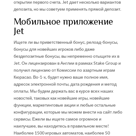
открытии первого счета. Jet дает несколько вариантов
депозита, но мы советуем применять прямой депозит.
Мобильное приложение
Jet
Ищете ли вы приветственный бонус, релоад-бонусы,
бонусы для новейших игроков либо даже
бездепозитные бонусы, вы непременно отыщите их в
Jet. Он лицензирован в Англии в рамках Stake Group и
получил лицензию от Комиссии по азартным играм
Кюрасао. Во-1-х, будет нужно ваше полное имя,
адресок электронной почты, дата рождения и метод
оплаты. Мы будем держать вас в курсе всех наших
новостей, таковых как новейшие игры, новейшие
функции, маркетинговые акции и любые остальные
конфигурации, которые мы можем внести на сайт либо
сервисы. Ежели вы ищете самое огромное и
наилучшее, вы находитесь в правильном месте!
Наиболее 1500 игровых автоматов, наиболее 50