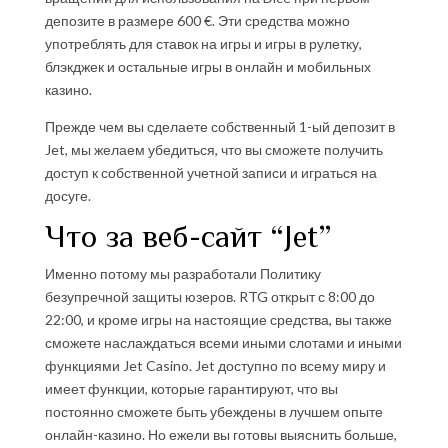
депозите в размере 600 €. Эти средства можно
употреблять для ставок на игры и игры в рулетку,
блэкджек и остальные игры в онлайн и мобильных
казино.
Прежде чем вы сделаете собственный 1-ый депозит в
Jet, мы желаем убедиться, что вы сможете получить
доступ к собственной учетной записи и играться на
досуге.
Что за веб-сайт “Jet”
Именно потому мы разработали Политику
безупречной защиты юзеров. RTG открыт с 8:00 до
22:00, и кроме игры на настоящие средства, вы также
сможете наслаждаться всеми иными слотами и иными
функциями Jet Casino. Jet доступно по всему миру и
имеет функции, которые гарантируют, что вы
постоянно сможете быть убеждены в лучшем опыте
онлайн-казино. Но ежели вы готовы выяснить больше,