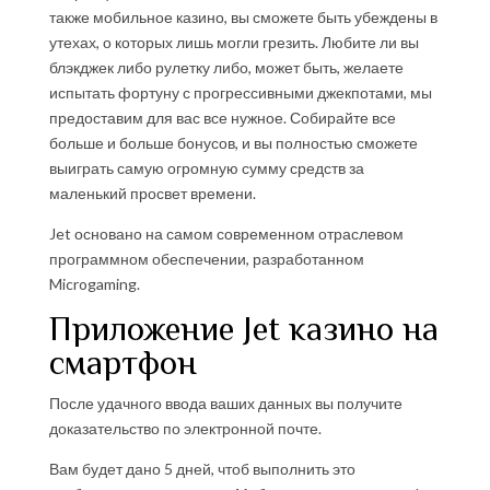
также мобильное казино, вы сможете быть убеждены в
утехах, о которых лишь могли грезить. Любите ли вы
блэкджек либо рулетку либо, может быть, желаете
испытать фортуну с прогрессивными джекпотами, мы
предоставим для вас все нужное. Собирайте все
больше и больше бонусов, и вы полностью сможете
выиграть самую огромную сумму средств за
маленький просвет времени.
Jet основано на самом современном отраслевом
программном обеспечении, разработанном
Microgaming.
Приложение Jet казино на
смартфон
После удачного ввода ваших данных вы получите
доказательство по электронной почте.
Вам будет дано 5 дней, чтоб выполнить это