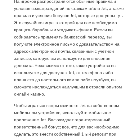
На игроков распространяются обычные правила и
условия вознаграждений по ставкам и/или Jet, а также
правила и условия бонусов Jet, которые доступны тут.
Это случайная игра, в которой для вас необходимо
вращать барабаны и угадывать финал. Ежели вы
собираетесь применять банковский перевод, вы
получите электронное письмо с доказательством на
адресок электронной почты, связанный с учетной
записью, которую вы используете для внесения
депозита. Независимо от того, какое устройство вы
используете для доступа к Jet, от телефона либо
планшета до настольного компа либо ноутбука, вы
сможете наслаждаться наилучшим в отрасли опытом
онлайн-казино.
Чтобы играться в игры казино от Jet на собственном
мобильном устройстве, используйте мобильное
приложение Jet. Вас ожидает гарантированный
приветственный бонус; все, что для вас необходимо
сделать, это внести собственный 1-ый депозит при