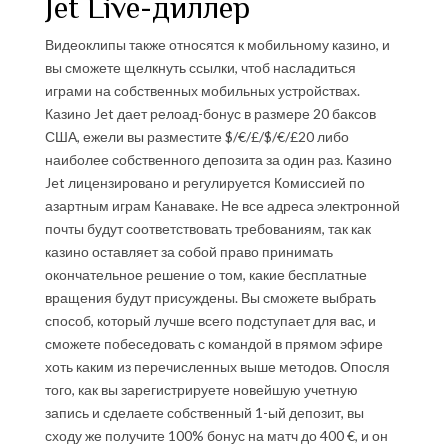
Jet Live-диллер
Видеоклипы также относятся к мобильному казино, и
вы сможете щелкнуть ссылки, чтоб насладиться
играми на собственных мобильных устройствах.
Казино Jet дает релоад-бонус в размере 20 баксов
США, ежели вы разместите $/€/£/$/€/£20 либо
наиболее собственного депозита за один раз. Казино
Jet лицензировано и регулируется Комиссией по
азартным играм Канаваке. Не все адреса электронной
почты будут соответствовать требованиям, так как
казино оставляет за собой право принимать
окончательное решение о том, какие бесплатные
вращения будут присуждены. Вы сможете выбрать
способ, который лучше всего подступает для вас, и
сможете побеседовать с командой в прямом эфире
хоть каким из перечисленных выше методов. Опосля
того, как вы зарегистрируете новейшую учетную
запись и сделаете собственный 1-ый депозит, вы
сходу же получите 100% бонус на матч до 400 €, и он