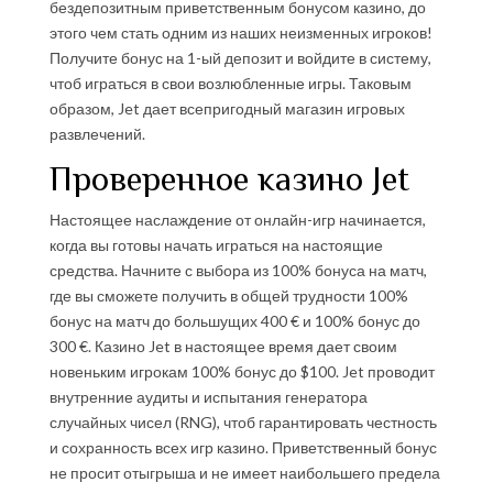
бездепозитным приветственным бонусом казино, до
этого чем стать одним из наших неизменных игроков!
Получите бонус на 1-ый депозит и войдите в систему,
чтоб играться в свои возлюбленные игры. Таковым
образом, Jet дает всепригодный магазин игровых
развлечений.
Проверенное казино Jet
Настоящее наслаждение от онлайн-игр начинается,
когда вы готовы начать играться на настоящие
средства. Начните с выбора из 100% бонуса на матч,
где вы сможете получить в общей трудности 100%
бонус на матч до большущих 400 € и 100% бонус до
300 €. Казино Jet в настоящее время дает своим
новеньким игрокам 100% бонус до $100. Jet проводит
внутренние аудиты и испытания генератора
случайных чисел (RNG), чтоб гарантировать честность
и сохранность всех игр казино. Приветственный бонус
не просит отыгрыша и не имеет наибольшего предела