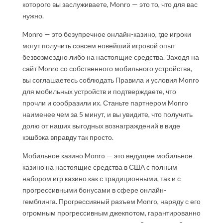
которого вы заслуживаете, Monro — это то, что для вас
нужно.
Monro — это безупречное онлайн-казино, где игроки
могут получить совсем новейший игровой опыт
безвозмездно либо на настоящие средства. Заходя на
сайт Monro со собственного мобильного устройства,
вы соглашаетесь соблюдать Правила и условия Monro
для мобильных устройств и подтверждаете, что
прочли и сообразили их. Станьте партнером Monro
наименее чем за 5 минут, и вы увидите, что получить
долю от наших выгодных вознаграждений в виде
кэшбэка вправду так просто.
Мобильное казино Monro — это ведущее мобильное
казино на настоящие средства в США с полным
набором игр казино как с традиционными, так и с
прогрессивными бонусами в сфере онлайн-
гемблинга. Прогрессивный разъем Monro, наряду с его
огромным прогрессивным джекпотом, гарантированно