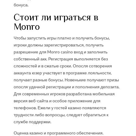
бонуса.
Стоит ли играться в
Monro
Чтобы запустить игры платно и получить бонусы,
игроки должны зарегистрироваться, получить
разрешение для Monro casino вход и заполнить
собственный акк. Регистрация выполняется без
сложностей и в сжатые сроки. Опосля сотворения
аккаунта юзер участвует в програмке лояльности,
получает разные бонусы. Новенькие получают призы
опосля удачной регистрации и пополнения депозита.
Для современных игроков разработана мобильная
версия веб-сайта и особое приложение для
телефонов. Ежели у гостей казино появляются
трудности либо вопросцы, следует обратиться к
службе поддержки.
Оценка казино и программного обеспечения.