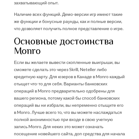
захватывающий опыт.
Наличие всех функций. Демо-версии игр имеют такие
же функции и бонусные раунды, как и полные версии,
что дозволяет получить полное представление о игре.
Основные достоинства
Monro
Если вы желаете вывести скопленные выигрыши, вы
сможете сделать это через Skrill, Neteller либо
кредитную карту. Для юзеров в Канаде в Monro каждый
отыщет что-то для себя. Варианты банковских
операций в Monro предварительно одобрены для
вашего региона, потому какой бы способ банковских
операций вы ни избрали, вы непременно отыщите его
в Monro. Лучше всего то, что вы можете наслаждаться
полной анонимностью при входе в свою учетную
запись Monro. Для неких это может означать
посещение новейшего сайта, доп средства для начала