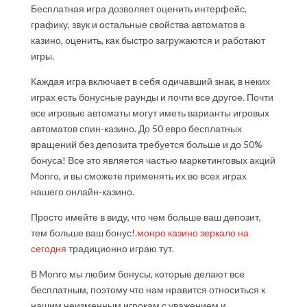
Бесплатная игра дозволяет оценить интерфейс,
графику, звук и остальные свойства автоматов в
казино, оценить, как быстро загружаются и работают
игры.
Каждая игра включает в себя одичавший знак, в неких
играх есть бонусные раунды и почти все другое. Почти
все игровые автоматы могут иметь варианты игровых
автоматов спин-казино. До 50 евро бесплатных
вращений без депозита требуется больше и до 50%
бонуса! Все это является частью маркетинговых акций
Monro, и вы сможете применять их во всех играх
нашего онлайн-казино.
Просто имейте в виду, что чем больше ваш депозит,
тем больше ваш бонус!.
монро казино зеркало на
сегодня
традиционно играю тут.
В Monro мы любим бонусы, которые делают все
бесплатным, поэтому что нам нравится относиться к
нашим неизменным игрокам с уважением и