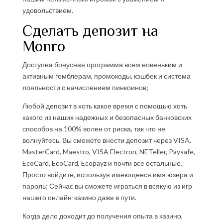
удовольствием.
Сделать депозит на
Monro
Доступна бонусная программа всем новеньким и
активным гемблерам, промокоды, кэшбек и система
лояльности с начислением пинкоинов;
Любой депозит в хоть какое время с помощью хоть
какого из наших надежных и безопасных банковских
способов на 100% волен от риска, так что не
волнуйтесь. Вы сможете внести депозит через VISA,
MasterCard, Maestro, VISA Electron, NETeller, Paysafe,
EcoCard, EcoCard, Ecopayz и почти все остальные.
Просто войдите, используя имеющееся имя юзера и
пароль; Сейчас вы сможете играться в всякую из игр
нашего онлайн-казино даже в пути.
Когда дело доходит до получения опыта в казино,