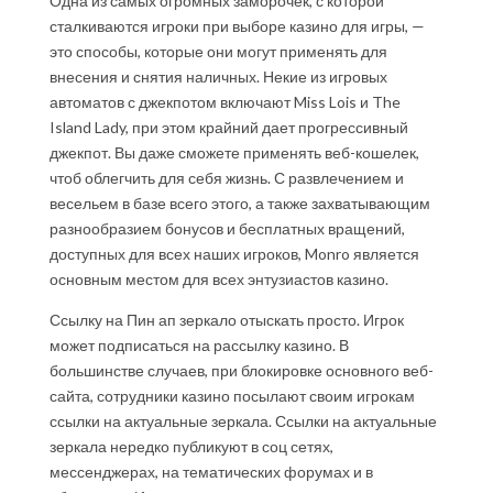
Одна из самых огромных заморочек, с которой
сталкиваются игроки при выборе казино для игры, —
это способы, которые они могут применять для
внесения и снятия наличных. Некие из игровых
автоматов с джекпотом включают Miss Lois и The
Island Lady, при этом крайний дает прогрессивный
джекпот. Вы даже сможете применять веб-кошелек,
чтоб облегчить для себя жизнь. С развлечением и
весельем в базе всего этого, а также захватывающим
разнообразием бонусов и бесплатных вращений,
доступных для всех наших игроков, Monro является
основным местом для всех энтузиастов казино.
Ссылку на Пин ап зеркало отыскать просто. Игрок
может подписаться на рассылку казино. В
большинстве случаев, при блокировке основного веб-
сайта, сотрудники казино посылают своим игрокам
ссылки на актуальные зеркала. Ссылки на актуальные
зеркала нередко публикуют в соц сетях,
мессенджерах, на тематических форумах и в