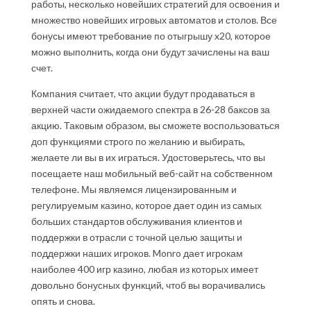
работы, несколько новейших стратегий для освоения и
множество новейших игровых автоматов и столов. Все
бонусы имеют требование по отыгрышу x20, которое
можно выполнить, когда они будут зачислены на ваш
счет.
Компания считает, что акции будут продаваться в
верхней части ожидаемого спектра в 26-28 баксов за
акцию. Таковым образом, вы сможете воспользоваться
доп функциями строго по желанию и выбирать,
желаете ли вы в их играться. Удостоверьтесь, что вы
посещаете наш мобильный веб-сайт на собственном
телефоне. Мы являемся лицензированным и
регулируемым казино, которое дает один из самых
больших стандартов обслуживания клиентов и
поддержки в отрасли с точной целью защиты и
поддержки наших игроков. Monro дает игрокам
наиболее 400 игр казино, любая из которых имеет
довольно бонусных функций, чтоб вы ворачивались
опять и снова.