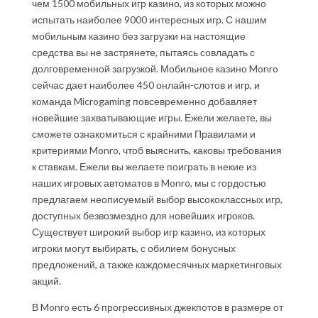
чем 1500 мобильных игр казино, из которых можно
испытать наиболее 9000 интересных игр. С нашим
мобильным казино без загрузки на настоящие
средства вы не застрянете, пытаясь совладать с
долговременной загрузкой. Мобильное казино Monro
сейчас дает наиболее 450 онлайн-слотов и игр, и
команда Microgaming повсевременно добавляет
новейшие захватывающие игры. Ежели желаете, вы
сможете ознакомиться с крайними Правилами и
критериями Monro, чтоб выяснить, каковы требования
к ставкам. Ежели вы желаете поиграть в некие из
наших игровых автоматов в Monro, мы с гордостью
предлагаем неописуемый выбор высококлассных игр,
доступных безвозмездно для новейших игроков.
Существует широкий выбор игр казино, из которых
игроки могут выбирать, с обилием бонусных
предложений, а также каждомесячных маркетинговых
акций.
В Monro есть 6 прогрессивных джекпотов в размере от