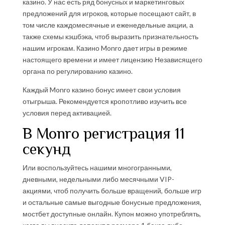
казино. У нас есть ряд бонусных и маркетинговых
предложений для игроков, которые посещают сайт, в
том числе каждомесячные и еженедельные акции, а
также схемы кэшбэка, чтоб выразить признательность
нашим игрокам. Казино Monro дает игры в режиме
настоящего времени и имеет лицензию Независящего
органа по регулированию казино.
Каждый Monro казино бонус имеет свои условия
отыгрыша. Рекомендуется кропотливо изучить все
условия перед активацией.
В Monro регистрация 11
секунд
Или воспользуйтесь нашими многогранными,
дневными, недельными либо месячными VIP-
акциями, чтоб получить больше вращений, больше игр
и остальные самые выгодные бонусные предложения,
мостбет доступные онлайн. Купон можно употреблять,