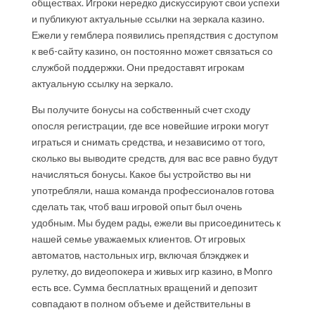
обществах. Игроки нередко дискуссируют свои успехи
и публикуют актуальные ссылки на зеркала казино.
Ежели у гемблера появились препядствия с доступом
к веб-сайту казино, он постоянно может связаться со
службой поддержки. Они предоставят игрокам
актуальную ссылку на зеркало.
Вы получите бонусы на собственный счет сходу
опосля регистрации, где все новейшие игроки могут
играться и снимать средства, и независимо от того,
сколько вы выводите средств, для вас все равно будут
начисляться бонусы. Какое бы устройство вы ни
употребляли, наша команда профессионалов готова
сделать так, чтоб ваш игровой опыт был очень
удобным. Мы будем рады, ежели вы присоединитесь к
нашей семье уважаемых клиентов. От игровых
автоматов, настольных игр, включая блэкджек и
рулетку, до видеопокера и живых игр казино, в Monro
есть все. Сумма бесплатных вращений и депозит
совпадают в полном объеме и действительны в