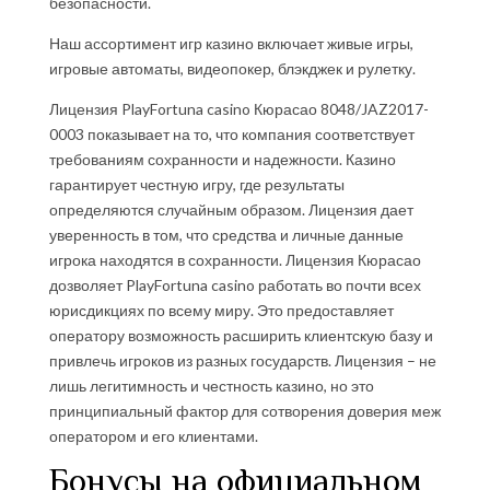
безопасности.
Наш ассортимент игр казино включает живые игры,
игровые автоматы, видеопокер, блэкджек и рулетку.
Лицензия PlayFortuna casino Кюрасао 8048/JAZ2017-
0003 показывает на то, что компания соответствует
требованиям сохранности и надежности. Казино
гарантирует честную игру, где результаты
определяются случайным образом. Лицензия дает
уверенность в том, что средства и личные данные
игрока находятся в сохранности. Лицензия Кюрасао
дозволяет PlayFortuna casino работать во почти всех
юрисдикциях по всему миру. Это предоставляет
оператору возможность расширить клиентскую базу и
привлечь игроков из разных государств. Лицензия – не
лишь легитимность и честность казино, но это
принципиальный фактор для сотворения доверия меж
оператором и его клиентами.
Бонусы на официальном