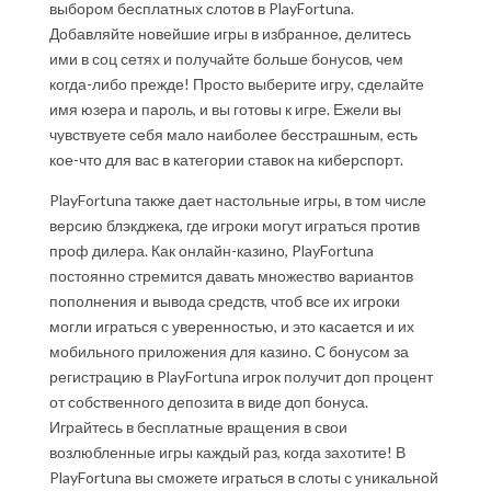
выбором бесплатных слотов в PlayFortuna.
Добавляйте новейшие игры в избранное, делитесь
ими в соц сетях и получайте больше бонусов, чем
когда-либо прежде! Просто выберите игру, сделайте
имя юзера и пароль, и вы готовы к игре. Ежели вы
чувствуете себя мало наиболее бесстрашным, есть
кое-что для вас в категории ставок на киберспорт.
PlayFortuna также дает настольные игры, в том числе
версию блэкджека, где игроки могут играться против
проф дилера. Как онлайн-казино, PlayFortuna
постоянно стремится давать множество вариантов
пополнения и вывода средств, чтоб все их игроки
могли играться с уверенностью, и это касается и их
мобильного приложения для казино. С бонусом за
регистрацию в PlayFortuna игрок получит доп процент
от собственного депозита в виде доп бонуса.
Играйтесь в бесплатные вращения в свои
возлюбленные игры каждый раз, когда захотите! В
PlayFortuna вы сможете играться в слоты с уникальной