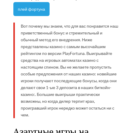
плей фортуна
Вот почему мы знаем, что для вас понравится наш
приветственный бонус и стремительный и
обычный метод его внедрения. Ниже
представлены казино с самым высочайшим
рейтингом по версии PlayFortuna. Выигрывайте
средства на игровых автоматах казино с
настоящим спином. Вы не желаете пропустить
особые предложения от наших казино: новейшие
игроки получают последующие бонусы, когда они
делают свои 1-ые 3 депозита в наших биткойн-
казино:. Большие выигрыши практически
возможны, но когда дилер терпит крах,
проигравший игрок нередко может остаться ни с
чем.
Азартные игры на