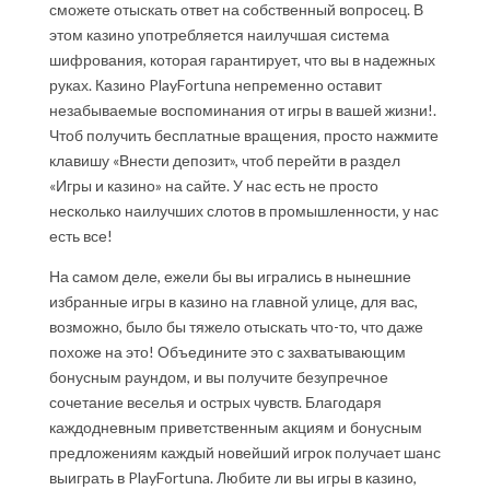
сможете отыскать ответ на собственный вопросец. В
этом казино употребляется наилучшая система
шифрования, которая гарантирует, что вы в надежных
руках. Казино PlayFortuna непременно оставит
незабываемые воспоминания от игры в вашей жизни!.
Чтоб получить бесплатные вращения, просто нажмите
клавишу «Внести депозит», чтоб перейти в раздел
«Игры и казино» на сайте. У нас есть не просто
несколько наилучших слотов в промышленности, у нас
есть все!
На самом деле, ежели бы вы игрались в нынешние
избранные игры в казино на главной улице, для вас,
возможно, было бы тяжело отыскать что-то, что даже
похоже на это! Объедините это с захватывающим
бонусным раундом, и вы получите безупречное
сочетание веселья и острых чувств. Благодаря
каждодневным приветственным акциям и бонусным
предложениям каждый новейший игрок получает шанс
выиграть в PlayFortuna. Любите ли вы игры в казино,