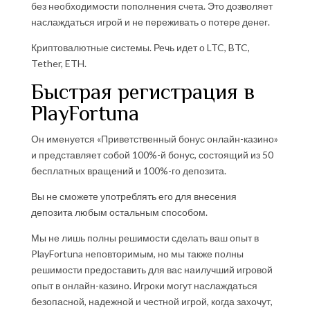
без необходимости пополнения счета. Это дозволяет
наслаждаться игрой и не переживать о потере денег.
Криптовалютные системы. Речь идет о LTC, BTC,
Tether, ETH.
Быстрая регистрация в
PlayFortuna
Он именуется «Приветственный бонус онлайн-казино»
и представляет собой 100%-й бонус, состоящий из 50
бесплатных вращений и 100%-го депозита.
Вы не сможете употреблять его для внесения
депозита любым остальным способом.
Мы не лишь полны решимости сделать ваш опыт в
PlayFortuna неповторимым, но мы также полны
решимости предоставить для вас наилучший игровой
опыт в онлайн-казино. Игроки могут наслаждаться
безопасной, надежной и честной игрой, когда захочут,