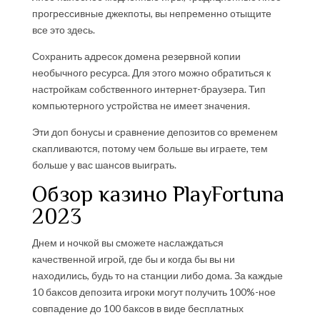
прогрессивные джекпоты, вы непременно отыщите
все это здесь.
Сохранить адресок домена резервной копии
необычного ресурса. Для этого можно обратиться к
настройкам собственного интернет-браузера. Тип
компьютерного устройства не имеет значения.
Эти доп бонусы и сравнение депозитов со временем
скапливаются, потому чем больше вы играете, тем
больше у вас шансов выиграть.
Обзор казино PlayFortuna
2023
Днем и ночкой вы сможете наслаждаться
качественной игрой, где бы и когда бы вы ни
находились, будь то на станции либо дома. За каждые
10 баксов депозита игроки могут получить 100%-ное
совпадение до 100 баксов в виде бесплатных