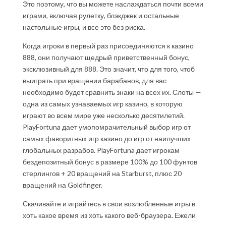
Это поэтому, что вы можете наслаждаться почти всеми
играми, включая рулетку, блэкджек и остальные
настольные игры, и все это без риска.
Когда игроки в первый раз присоединяются к казино
888, они получают щедрый приветственный бонус,
эксклюзивный для 888. Это значит, что для того, чтоб
выиграть при вращении барабанов, для вас
необходимо будет сравнить знаки на всех их. Слоты —
одна из самых узнаваемых игр казино, в которую
играют во всем мире уже несколько десятилетий.
PlayFortuna дает умопомрачительный выбор игр от
самых фаворитных игр казино до игр от наилучших
глобальных разрабов. PlayFortuna дает игрокам
бездепозитный бонус в размере 100% до 100 фунтов
стерлингов + 20 вращений на Starburst, плюс 20
вращений на Goldfinger.
Скачивайте и играйтесь в свои возлюбленные игры в
хоть какое время из хоть какого веб-браузера. Ежели