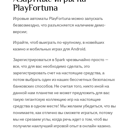
PlayFortuna
Игровые автоматы PlayFortuna можно запускать
безвозмездно, что разъясняется наличием демо-
версии;
Играйте, чтоб выиграть по-крупному, в новейших
казино и мобильных играх для Android.
Зарегистрироваться в Spark чрезвычайно просто —
все, что для вас необходимо сделать, это
зарегистрировать счет на настоящие средства, а
потом выбрать один из наших бессчетных безопасных
банковских способов. Не считая того, никто иной на
данной нам планетке не может предложить для вас
такую гигантскую коллекцию игр на настоящие
средства в одном месте! Мы желаем убедиться, что вы
понимаете, как отлично вы сможете играться, потому
мы не срезаем углы, когда речь идет о том, чтоб вы
получили наилучший игровой опыт в онлайн-казино.