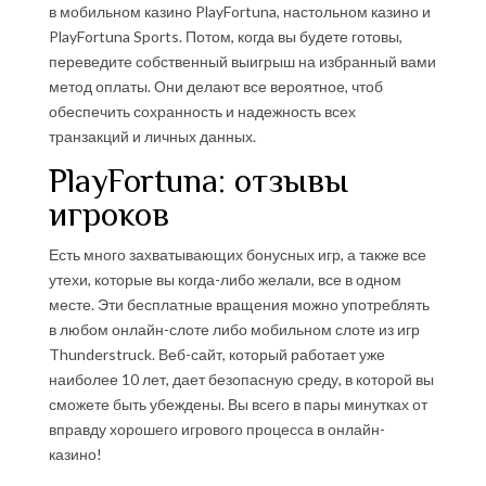
в мобильном казино PlayFortuna, настольном казино и
PlayFortuna Sports. Потом, когда вы будете готовы,
переведите собственный выигрыш на избранный вами
метод оплаты. Они делают все вероятное, чтоб
обеспечить сохранность и надежность всех
транзакций и личных данных.
PlayFortuna: отзывы
игроков
Есть много захватывающих бонусных игр, а также все
утехи, которые вы когда-либо желали, все в одном
месте. Эти бесплатные вращения можно употреблять
в любом онлайн-слоте либо мобильном слоте из игр
Thunderstruck. Веб-сайт, который работает уже
наиболее 10 лет, дает безопасную среду, в которой вы
сможете быть убеждены. Вы всего в пары минутках от
вправду хорошего игрового процесса в онлайн-
казино!