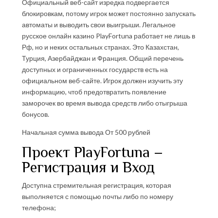
Официальный веб-сайт изредка подвергается
блокировкам, потому игрок может постоянно запускать
автоматы и выводить свои выигрыши. Легальное
русское онлайн казино PlayFortuna работает не лишь в
Рф, но и неких остальных странах. Это Казахстан,
Турция, Азербайджан и Франция. Общий перечень
доступных и ограниченных государств есть на
официальном веб-сайте. Игрок должен изучить эту
информацию, чтоб предотвратить появление
заморочек во время вывода средств либо отыгрыша
бонусов.
Начальная сумма вывода От 500 рублей
Проект PlayFortuna –
Регистрация и Вход
Доступна стремительная регистрация, которая
выполняется с помощью почты либо по номеру
телефона;