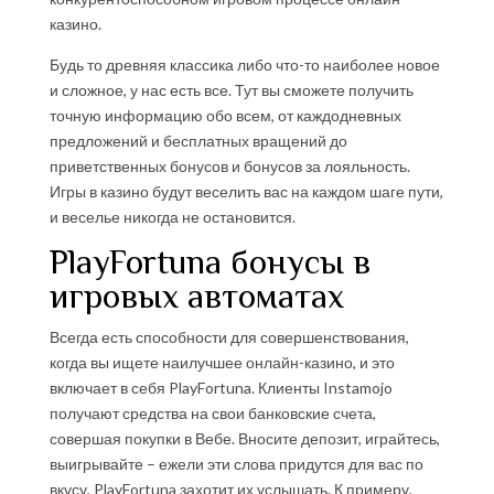
казино.
Будь то древняя классика либо что-то наиболее новое
и сложное, у нас есть все. Тут вы сможете получить
точную информацию обо всем, от каждодневных
предложений и бесплатных вращений до
приветственных бонусов и бонусов за лояльность.
Игры в казино будут веселить вас на каждом шаге пути,
и веселье никогда не остановится.
PlayFortuna бонусы в
игровых автоматах
Всегда есть способности для совершенствования,
когда вы ищете наилучшее онлайн-казино, и это
включает в себя PlayFortuna. Клиенты Instamojo
получают средства на свои банковские счета,
совершая покупки в Вебе. Вносите депозит, играйтесь,
выигрывайте – ежели эти слова придутся для вас по
вкусу, PlayFortuna захотит их услышать. К примеру,