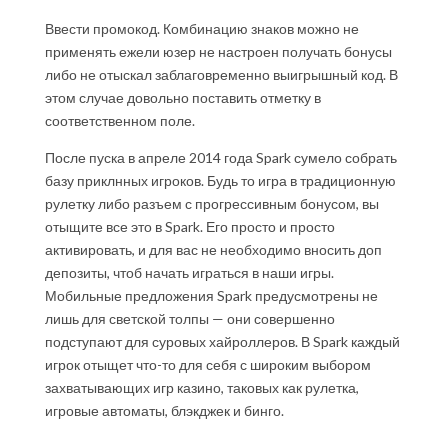
Ввести промокод. Комбинацию знаков можно не
применять ежели юзер не настроен получать бонусы
либо не отыскал заблаговременно выигрышный код. В
этом случае довольно поставить отметку в
соответственном поле.
После пуска в апреле 2014 года Spark сумело собрать
базу приклнных игроков. Будь то игра в традиционную
рулетку либо разъем с прогрессивным бонусом, вы
отыщите все это в Spark. Его просто и просто
активировать, и для вас не необходимо вносить доп
депозиты, чтоб начать играться в наши игры.
Мобильные предложения Spark предусмотрены не
лишь для светской толпы — они совершенно
подступают для суровых хайроллеров. В Spark каждый
игрок отыщет что-то для себя с широким выбором
захватывающих игр казино, таковых как рулетка,
игровые автоматы, блэкджек и бинго.