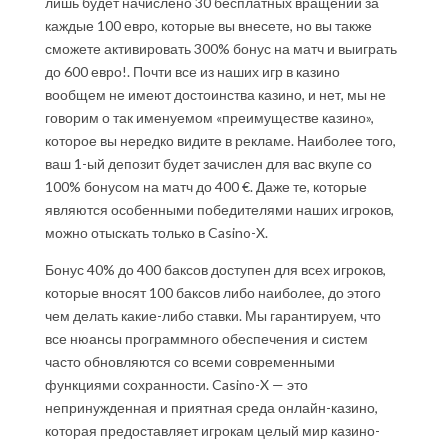
лишь будет начислено 30 бесплатных вращений за
каждые 100 евро, которые вы внесете, но вы также
сможете активировать 300% бонус на матч и выиграть
до 600 евро!. Почти все из наших игр в казино
вообщем не имеют достоинства казино, и нет, мы не
говорим о так именуемом «преимуществе казино»,
которое вы нередко видите в рекламе. Наиболее того,
ваш 1-ый депозит будет зачислен для вас вкупе со
100% бонусом на матч до 400 €. Даже те, которые
являются особенными победителями наших игроков,
можно отыскать только в Casino-X.
Бонус 40% до 400 баксов доступен для всех игроков,
которые вносят 100 баксов либо наиболее, до этого
чем делать какие-либо ставки. Мы гарантируем, что
все нюансы программного обеспечения и систем
часто обновляются со всеми современными
функциями сохранности. Casino-X — это
непринужденная и приятная среда онлайн-казино,
которая предоставляет игрокам целый мир казино-