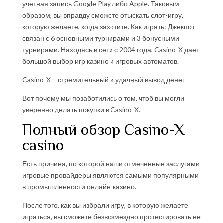
учетная запись Google Play либо Apple. Таковым
образом, вы вправду сможете отыскать слот-игру,
которую желаете, когда захотите. Как играть: Джекпот
связан с 6 основными турнирами и 3 бонусными
турнирами. Находясь в сети с 2004 года, Casino-X дает
большой выбор игр казино и игровых автоматов.
Casino-X – стремительный и удачный вывод денег
Вот почему мы позаботились о том, чтоб вы могли
уверенно делать покупки в Casino-X.
Полный обзор Casino-X
casino
Есть причина, по которой наши отмеченные заслугами
игровые провайдеры являются самыми популярными
в промышленности онлайн-казино.
После того, как вы избрали игру, в которую желаете
играться, вы сможете безвозмездно протестировать ее