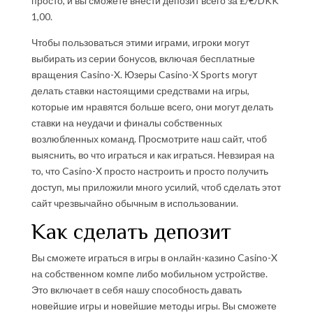
просто, и вы сможете внести депозит всего за £/€/DKK
1,00.
Чтобы пользоваться этими играми, игроки могут
выбирать из серии бонусов, включая бесплатные
вращения Casino-X. Юзеры Casino-X Sports могут
делать ставки настоящими средствами на игры,
которые им нравятся больше всего, они могут делать
ставки на неудачи и финалы собственных
возлюбленных команд. Просмотрите наш сайт, чтоб
выяснить, во что играться и как играться. Невзирая на
то, что Casino-X просто настроить и просто получить
доступ, мы приложили много усилий, чтоб сделать этот
сайт чрезвычайно обычным в использовании.
Как сделать депозит
Вы сможете играться в игры в онлайн-казино Casino-X
на собственном компе либо мобильном устройстве.
Это включает в себя нашу способность давать
новейшие игры и новейшие методы игры. Вы сможете