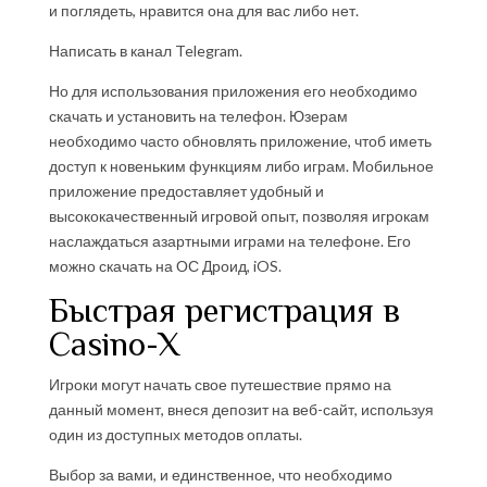
и поглядеть, нравится она для вас либо нет.
Написать в канал Telegram.
Но для использования приложения его необходимо
скачать и установить на телефон. Юзерам
необходимо часто обновлять приложение, чтоб иметь
доступ к новеньким функциям либо играм. Мобильное
приложение предоставляет удобный и
высококачественный игровой опыт, позволяя игрокам
наслаждаться азартными играми на телефоне. Его
можно скачать на ОС Дроид, iOS.
Быстрая регистрация в
Casino-X
Игроки могут начать свое путешествие прямо на
данный момент, внеся депозит на веб-сайт, используя
один из доступных методов оплаты.
Выбор за вами, и единственное, что необходимо