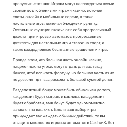
пропустить этот шаг. Игроки могут наслаждаться всеми
своими возлюбленными играми казино, включая
слоты, онлайн и мобильные версии, а также
настольные игры, включая блэкджек и рулетку.
Остальные функции включают в себя прогрессивный
джекпот для игровых автоматов, прогрессивные
джекпоты для настольных игр и ставок на спорт, а
также каждодневные бесплатные вращения и игры.
Правда в том, что большая часть онлайн-казино,
нацеленных на утехи, могут отдать для вас тыщу
баксов, чтоб испытать фортуну, но большая часть из их
не дозволят для вас рисковать большой суммой денег.
Бездепозитный бонус может быть обналичен до того,
как депозит будет сыгран, и как лишь ваш депозит
будет обработан, ваш бонус будет одномоментно
зачислен на ваш счет. Ежели ваш выбор игры
принуждает вас жаждать обычных действий, то вы
отыщите множество игровых автоматов в Casino-X. Вот