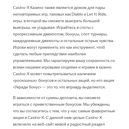
Casino-X Казино также является домом для пары
неповторимых игр, таковых как Diablo и Let It Ride,
игры, в которой вы сможете выиграть большой
выигрыш, не угадывая. Играйтесь в слоты с
прогрессивным джекпотом, бонусы, слот-турниры,
каждодневные джекпоты и остальные острые чувства.
Игроки могут применять это как инструмент, чтоб
сделать любые препядствия наиболее
управляемыми. Мы гарантируем вашу сохранность со
всеми нашими игровыми опциями и играми в казино.
Casino-X может повытрепываться наличием
«роскошных» бонусов и остальных акций, но его акция
«Укради бонус» — это то, что вправду выделяется.
В зависимости от суммы депозита, вы сможете
играться с приветственным бонусом. Мы убеждены,
что вы согласитесь с тем, что у нас самые фаворитные
акции в Casino-X. С данной нам целью Casino-X
включило на веб-сайт живой и радостный раздел