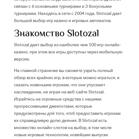
связан с 6 основными турнирами и 3 бонусными
турнирами. Находясь в сети с 2004 года, Slotozal дает
большой выбор игр казино и игровых автоматов.
Знакомство Slotozal
Slotozal дает выбор из наиболее чем 500 игр онлайн-
казино, при этом все игры доступны через мобильную
версию.
На главной страничке вы сможете узреть полный
обзор всех крайних игр, в которые можно играться, и
сказать новеньким игрокам, что они упускают
наслаждение, не играя на веб-сайте Slotozal.
Играйтесь на огромные средства с нашими
прогрессивными джекпотами, которые
предусмотрены для того, чтоб предоставить игрокам
их справедливую долю деяния. В Slotozal есть
множество онлайн-слотов на выбор, в том числе
новые игровые технологии, новейшие выпуски