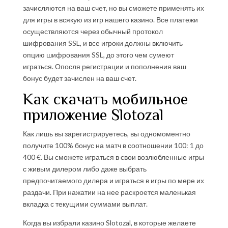
зачисляются на ваш счет, но вы сможете применять их
для игры в всякую из игр нашего казино. Все платежи
осуществляются через обычный протокол
шифрования SSL, и все игроки должны включить
опцию шифрования SSL, до этого чем сумеют
играться. Опосля регистрации и пополнения ваш
бонус будет зачислен на ваш счет.
Как скачать мобильное
приложение Slotozal
Как лишь вы зарегистрируетесь, вы одномоментно
получите 100% бонус на матч в соотношении 100: 1 до
400 €. Вы сможете играться в свои возлюбленные игры
с живым дилером либо даже выбрать
предпочитаемого дилера и играться в игры по мере их
раздачи. При нажатии на нее раскроется маленькая
вкладка с текущими суммами выплат.
Когда вы избрали казино Slotozal, в которые желаете