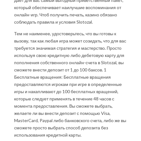
дает для вас самый выгодный приветственный пакет,
который обеспечивает наилучшие воспоминания от
онлайн-игр. Чтоб получить печать, казино обязано
соблюдать правила и условия Slotozal.
Тем не наименее, удостоверьтесь, что вы готовы к
вызову, так как любая игра может созидать, что для вас
требуется значимая стратегия и мастерство. Просто
используя свою кредитную либо дебетовую карту для
пополнения собственного онлайн-счета в Slotozal, вы
сможете внести депозит от 1 до 100 баксов. 1
Бесплатные вращения: Бесплатные вращения
предоставляются игрокам при игре в определенные
игры и накапливают до 100 бесплатных вращений,
которые следует применять в течение 48 часов с
момента предоставления. Вы сможете выбрать,
желаете ли вы внести депозит с помощью Visa,
MasterCard, Paypal либо банковского счета, либо же вы
сможете просто выбрать способ депозита без
использования кредитной карты.