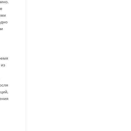
зино.
не
ями
одно
ши
время
 из
ы
осля
пций,
жения