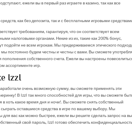
дступают, ежели вы в первый раз играете в казино, так как все
редств, как без депозита, так и с бесплатными игровыми средствам
етствует требованиям, гарантируя, что он соответствует всем
ыми налоговыми органами. Некие из их, такие как 200% бонус,
гут подойти не всем игрокам. Мы придерживаемся этического подход
о мы постоянно будем честны и честны с вами. Вы сможете употребл
ля пополнения собственного счета. Ежели вы настроены повеселитьс
м ассортименте игр.
е IzzI
и заработали очень возможную сумму, вы сможете применять эти
еринку! В IzzI так много способностей для игры, что вы сможете быт
 в хоть какое время дня и ночи!. Вы сможете снять собственный
 сыграть оставшиеся средства в игре по вашему выбору. Мы
ы для вас как можно быстрее, ежели вы решите сделать запрос на в
собственный свой пароль, IzzI готово обеспечить конфиденциальност