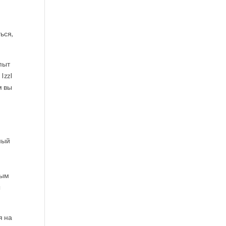
ься,
пыт
IzzI
м вы
ный
вым
ы
я на