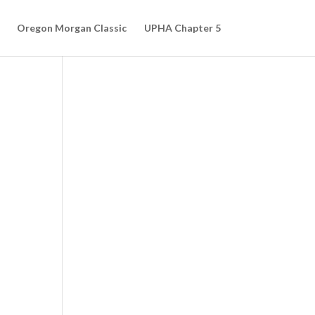
Oregon Morgan Classic
UPHA Chapter 5