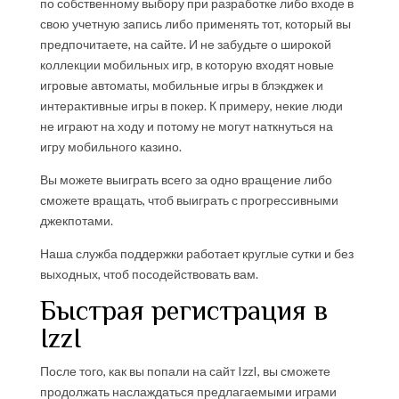
по собственному выбору при разработке либо входе в
свою учетную запись либо применять тот, который вы
предпочитаете, на сайте. И не забудьте о широкой
коллекции мобильных игр, в которую входят новые
игровые автоматы, мобильные игры в блэкджек и
интерактивные игры в покер. К примеру, некие люди
не играют на ходу и потому не могут наткнуться на
игру мобильного казино.
Вы можете выиграть всего за одно вращение либо
сможете вращать, чтоб выиграть с прогрессивными
джекпотами.
Наша служба поддержки работает круглые сутки и без
выходных, чтоб посодействовать вам.
Быстрая регистрация в
IzzI
После того, как вы попали на сайт IzzI, вы сможете
продолжать наслаждаться предлагаемыми играми