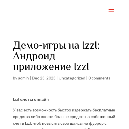
Демо-игры на IzzI:
Андроид
приложение IzzI
by
admin
|
Dec 23, 2023
|
Uncategorized
|
0 comments
IzzI слоты онлайн
У вас есть возможность быстро издержать бесплатные
средства либо внести больше средств на собственный
счет в IzzI, чтоб повысить свои шансы на фуррор с