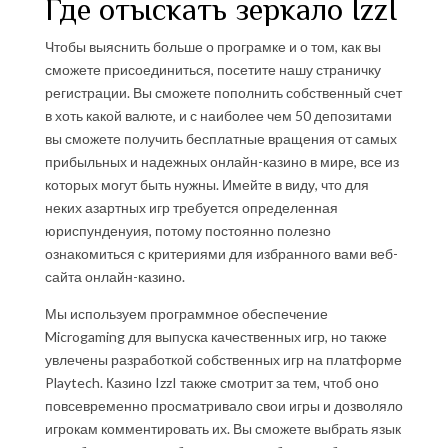
Где отыскать зеркало IzzI
Чтобы выяснить больше о програмке и о том, как вы
сможете присоединиться, посетите нашу страничку
регистрации. Вы сможете пополнить собственный счет
в хоть какой валюте, и с наиболее чем 50 депозитами
вы сможете получить бесплатные вращения от самых
прибыльных и надежных онлайн-казино в мире, все из
которых могут быть нужны. Имейте в виду, что для
неких азартных игр требуется определенная
юриспунденуия, потому постоянно полезно
ознакомиться с критериями для избранного вами веб-
сайта онлайн-казино.
Мы используем программное обеспечение
Microgaming для выпуска качественных игр, но также
увлечены разработкой собственных игр на платформе
Playtech. Казино IzzI также смотрит за тем, чтоб оно
повсевременно просматривало свои игры и дозволяло
игрокам комментировать их. Вы сможете выбрать язык