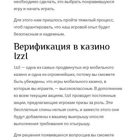
необходимо сделать, это выбрать понравившуюся
игру и начать играть.
Для этого нам пришлось пройти тяжелый процесс,
чтоб гарантировать, что наш игровой опыт будет
безопасным и надежным.
Верификация в казино
IzzI
IzzI — одна из самых продвинутых игр мобильного
казино и одна из огромнейших, потому вы сможете
быть убеждены, что игры мобильного казино, в
которые вы играете, — высококлассные. В дополнение
ко всем текущим акциям, IzzI проводит постоянные
акции, предлагающие игрокам призы за роль. Эти
бесплатные спины нельзя снять, и заместо этого они
будут добавлены к вашему выигрышу опосля
выполнения требования по отыгрышу.
Для решения появившихся вопросцев вы сможете