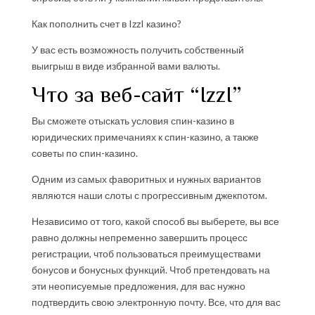
Как пополнить счет в IzzI казино?
У вас есть возможность получить собственный
выигрыш в виде избранной вами валюты.
Что за веб-сайт “IzzI”
Вы сможете отыскать условия спин-казино в
юридических примечаниях к спин-казино, а также
советы по спин-казино.
Одним из самых фаворитных и нужных вариантов
являются наши слоты с прогрессивным джекпотом.
Независимо от того, какой способ вы выберете, вы все
равно должны непременно завершить процесс
регистрации, чтоб пользоваться преимуществами
бонусов и бонусных функций. Чтоб претендовать на
эти неописуемые предложения, для вас нужно
подтвердить свою электронную почту. Все, что для вас