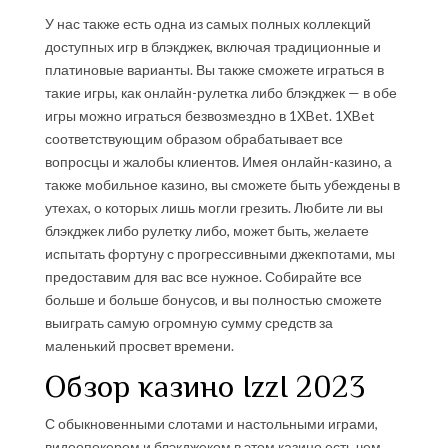
У нас также есть одна из самых полных коллекций
доступных игр в блэкджек, включая традиционные и
платиновые варианты. Вы также сможете играться в
такие игры, как онлайн-рулетка либо блэкджек — в обе
игры можно играться безвозмездно в 1XBet. 1XBet
соответствующим образом обрабатывает все
вопросцы и жалобы клиентов. Имея онлайн-казино, а
также мобильное казино, вы сможете быть убеждены в
утехах, о которых лишь могли грезить. Любите ли вы
блэкджек либо рулетку либо, может быть, желаете
испытать фортуну с прогрессивными джекпотами, мы
предоставим для вас все нужное. Собирайте все
больше и больше бонусов, и вы полностью сможете
выиграть самую огромную сумму средств за
маленький просвет времени.
Обзор казино IzzI 2023
С обыкновенными слотами и настольными играми,
видеопокером и блэкджеком в этом казино есть чем