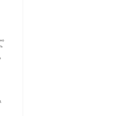
нно
ть
е
д