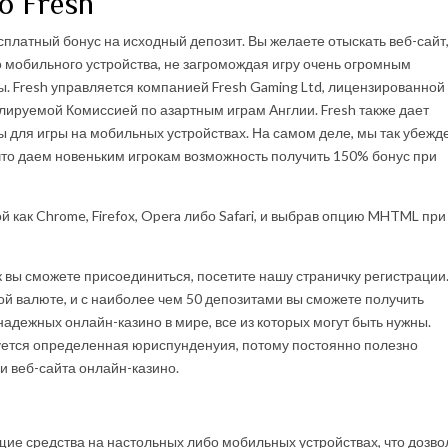
о Fresh
сплатный бонус на исходный депозит. Вы желаете отыскать веб-сайт
 мобильного устройства, не загромождая игру очень огромным
. Fresh управляется компанией Fresh Gaming Ltd, лицензированной
лируемой Комиссией по азартным играм Англии. Fresh также дает
пны для игры на мобильных устройствах. На самом деле, мы так убежд
что даем новеньким игрокам возможность получить 150% бонус при
й как Chrome, Firefox, Opera либо Safari, и выбрав опцию MHTML при
к вы сможете присоединиться, посетите нашу страничку регистрации
ой валюте, и с наиболее чем 50 депозитами вы сможете получить
дежных онлайн-казино в мире, все из которых могут быть нужны.
ебуется определенная юриспунденуия, потому постоянно полезно
и веб-сайта онлайн-казино.
щие средства на настольных либо мобильных устройствах, что дозво