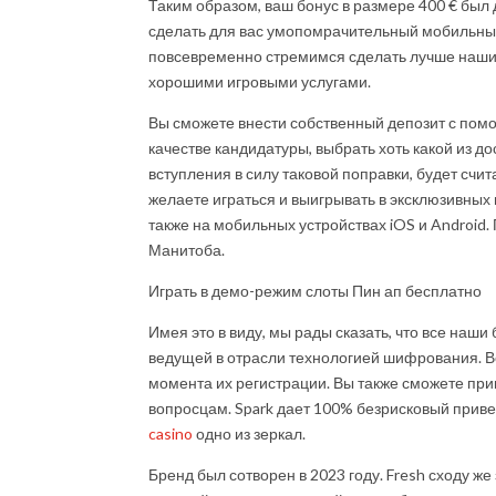
Таким образом, ваш бонус в размере 400 € был д
сделать для вас умопомрачительный мобильны
повсевременно стремимся сделать лучше наши 
хорошими игровыми услугами.
Вы сможете внести собственный депозит с пом
качестве кандидатуры, выбрать хоть какой из д
вступления в силу таковой поправки, будет счи
желаете играться и выигрывать в эксклюзивных 
также на мобильных устройствах iOS и Android
Манитоба.
Играть в демо-режим слоты Пин ап бесплатно
Имея это в виду, мы рады сказать, что все на
ведущей в отрасли технологией шифрования. В
момента их регистрации. Вы также сможете прим
вопросцам. Spark дает 100% безрисковый приве
casino
одно из зеркал.
Бренд был сотворен в 2023 году. Fresh сходу ж