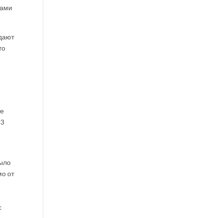
нами
 дают
то
ые
 3
было
мо от
с