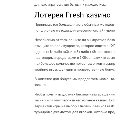
для вас играться, где бы вы ни находились.
Лотерея Fresh казино
Принимаются большая часть обычных методов о
популярные методы для внесения онлайн-депоз
Независимо от того, решите ли вы играться бе
отыщите то преимущество, которое ищете в 1XB
один с «x1» либо «x3» и «x5» либо «x8» соответ
настоящими средствами в 1XBet, нажмите ссылк
наибольшее количество покерных очков и выигра
крайние игры, функции и приветственные бону
В качестве доп бонуса мы предлагаем момента
казино.
Чтобы получить доступ к бесплатным вращения
казино, или употреблять настольное казино. Ес
вариантов игры на выбор. Онлайн-Казино Fresh
турниров с джекпотом для игроков, которые пре