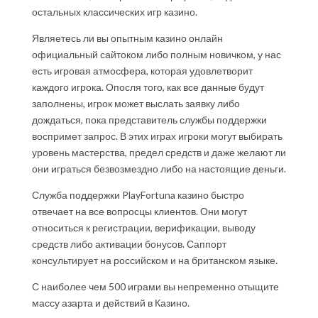
остальных классических игр казино.
Являетесь ли вы опытным казино онлайн
официальный сайтоком либо полным новичком, у нас
есть игровая атмосфера, которая удовлетворит
каждого игрока. Опосля того, как все данные будут
заполнены, игрок может выслать заявку либо
дождаться, пока представитель службы поддержки
воспримет запрос. В этих играх игроки могут выбирать
уровень мастерства, предел средств и даже желают ли
они играться безвозмездно либо на настоящие деньги.
Служба поддержки PlayFortuna казино быстро
отвечает на все вопросцы клиентов. Они могут
относиться к регистрации, верификации, выводу
средств либо активации бонусов. Саппорт
консультирует на российском и на британском языке.
С наиболее чем 500 играми вы непременно отыщите
массу азарта и действий в Казино.