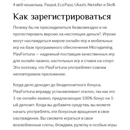
4 веб-кошелька, Paypal, EcoPayz, Ukash, Neteller и Skrill.
Как зарегистрироваться
Почему бы не присоединиться безвозмездно и не
протестировать версию на настоящие деньги?. Игроки
могут наслаждаться миром онлайн-игр и мобильных
игр на базе программного обеспечения Microgaming.
PlayFortuna — надежный поставщик качественных игр
для онлайн-казино, настольных игр и ставок на спорт.
Это поэтому, что PlayFortuna употребляет совсем
неповторимое приложение.
Когда дело доходит до бездепозитного бонуса,
PlayFortuna вправду устанавливает эталон, так как это
1-ое онлайн-казино, предлагающее 100% бонус на 1-
ый депозит. Когда вы добавите средства, вы можете
начать употреблять эти бонусные вращения в свое
наслаждение. Вы сможете играться в свои
возлюбленные слоты, блэкджек, рулетку и особые игры