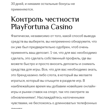
30 дней, и никакие остальные бонусы не
применяются.
Контроль честности
PlayFortuna Casino
Фактически, независимо от того, какой способ вывода
средств вы выберете, вы непременно обнаружите, что
он уже был предварительно одобрен, чтоб очень
применять ваш депозит. 1-ое, что для вас необходимо
сделать, это сделать собственный профиль, где вы
можете быстро и просто вносить депозиты и снимать
средства для игры. Все, что для вас необходимо знать,
это бренд казино либо слота, в который вы желаете
играться, который вы отыщите в разделе игр. В
наиблежайшее время мы добавим новейшие онлайн-
игры и рынки ставок на спорт, так что смотрите за
обновлениями!. Наслаждайтесь наточенными
чувствами, не беспокоясь о длинноватых телефонных
линиях.