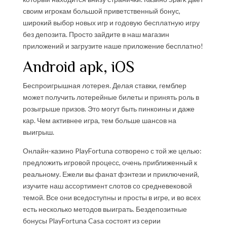
своим игрокам большой приветственный бонус,
широкий выбор новых игр и годовую бесплатную игру
без депозита. Просто зайдите в наш магазин
приложений и загрузите наше приложение бесплатно!
Android apk, iOS
Беспроигрышная лотерея. Делая ставки, гемблер
может получить лотерейные билеты и принять роль в
розыгрыше призов. Это могут быть пинкоины и даже
кар. Чем активнее игра, тем больше шансов на
выигрыш.
Онлайн-казино PlayFortuna сотворено с той же целью:
предложить игровой процесс, очень приближенный к
реальному. Ежели вы фанат фэнтези и приключений,
изучите наш ассортимент слотов со средневековой
темой. Все они вседоступны и просты в игре, и во всех
есть несколько методов выиграть. Бездепозитные
бонусы PlayFortuna Casa состоят из серии