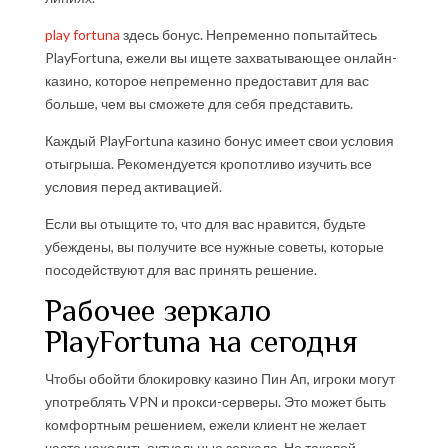
play fortuna
здесь бонус. Непременно попытайтесь
PlayFortuna, ежели вы ищете захватывающее онлайн-
казино, которое непременно предоставит для вас
больше, чем вы сможете для себя представить.
Каждый PlayFortuna казино бонус имеет свои условия
отыгрыша. Рекомендуется кропотливо изучить все
условия перед активацией.
Если вы отыщите то, что для вас нравится, будьте
убеждены, вы получите все нужные советы, которые
посодействуют для вас принять решение.
Рабочее зеркало
PlayFortuna на сегодня
Чтобы обойти блокировку казино Пин Ап, игроки могут
употреблять VPN и прокси-серверы. Это может быть
комфортным решением, ежели клиент не желает
часто находить актуальные зеркала. Но таковой