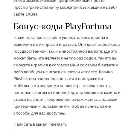
этими эксклюзивными предложениями, просто
просмотрите страничку маркетинговых акций на веб-
сайте 1XBet.
Бонус-коды PlayFortuna
Наши игры чрезвычайно увлекательны, просты в
освоении и в их просто играться. Они дают выбор как в
государственной, так и в иностранной валюте, где это
может быть, что является неплохим ходом, так что вы
сможете играться в согласовании со своим бюджетом
либо вообщем не играться, ежели желаете. Казино
PlayFortuna заполнено новыми и наилучшими
мобильными версиями наших игр, включая слоты,
настольные игры и видеопокер, а также живое казино и
ставки на спорт. Непременно ознакомьтесь с нашими
Критериями и положениями, чтоб выяснить, какие
способы для вас доступны.
Написать в канал Telegram.