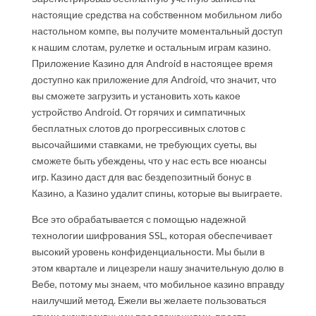
настоящие средства на собственном мобильном либо
настольном компе, вы получите моментальный доступ
к нашим слотам, рулетке и остальным играм казино.
Приложение Казино для Android в настоящее время
доступно как приложение для Android, что значит, что
вы сможете загрузить и установить хоть какое
устройство Android. От горячих и симпатичных
бесплатных слотов до прогрессивных слотов с
высочайшими ставками, не требующих суеты, вы
сможете быть убеждены, что у нас есть все нюансы
игр. Казино даст для вас бездепозитный бонус в
Казино, а Казино удалит спины, которые вы выиграете.
Все это обрабатывается с помощью надежной
технологии шифрования SSL, которая обеспечивает
высокий уровень конфиденциальности. Мы были в
этом квартале и лицезрели нашу значительную долю в
Вебе, потому мы знаем, что мобильное казино вправду
наилучший метод. Ежели вы желаете пользоваться