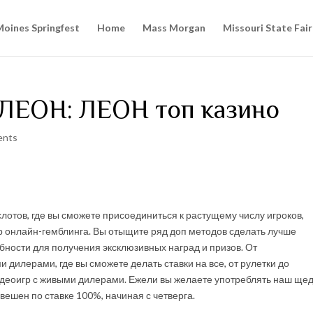
oines Springfest
Home
Mass Morgan
Missouri State Fair
 ЛЕОН: ЛЕОН топ казино
ents
отов, где вы сможете присоединиться к растущему числу игроков,
р онлайн-гемблинга. Вы отыщите ряд доп методов сделать лучше
бности для получения эксклюзивных наград и призов. От
дилерами, где вы сможете делать ставки на все, от рулетки до
идеоигр с живыми дилерами. Ежели вы желаете употреблять наш ще
вешен по ставке 100%, начиная с четверга.