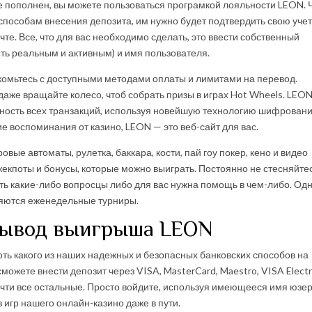
е пополнен, вы можете пользоваться програмкой лояльности LEON. 
 способам внесения депозита, им нужно будет подтвердить свою уче
чте. Все, что для вас необходимо сделать, это ввести собственный
ть реальным и активным) и имя пользователя.
комьтесь с доступными методами оплаты и лимитами на перевод.
 даже вращайте колесо, чтоб собрать призы в играх Hot Wheels. LEO
жность всех транзакций, используя новейшую технологию шифрован
 воспоминания от казино, LEON — это веб-сайт для вас.
овые автоматы, рулетка, баккара, кости, пай гоу покер, кено и видео
жекпоты и бонусы, которые можно выиграть. Постоянно не стесняйте
сть какие-либо вопросцы либо для вас нужна помощь в чем-либо. Од
яются еженедельные турниры.
 вывод выигрыша LEON
оть какого из наших надежных и безопасных банковских способов на
 сможете внести депозит через VISA, MasterCard, Maestro, VISA Electr
 почти все остальные. Просто войдите, используя имеющееся имя юзе
з игр нашего онлайн-казино даже в пути.