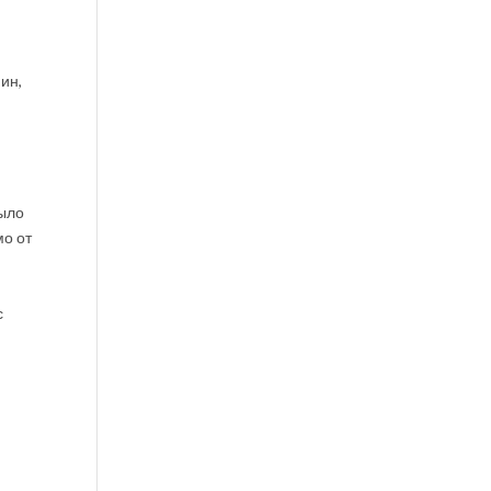
ин,
было
мо от
с
.