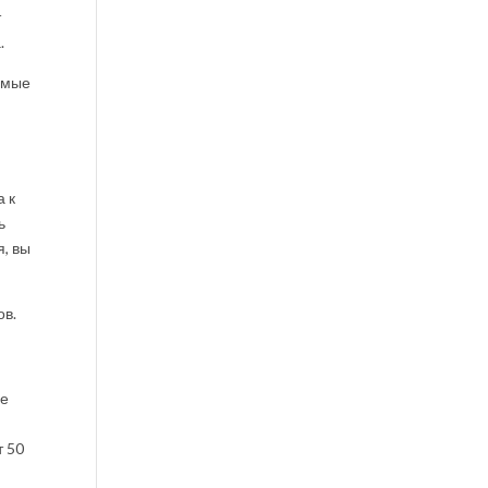
т
.
емые
а к
ь
я, вы
ов.
ие
т 50