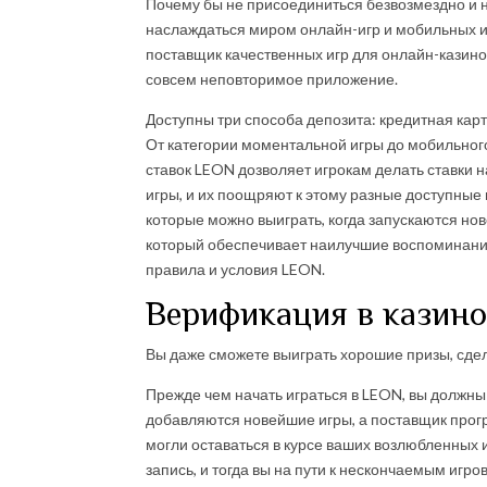
Почему бы не присоединиться безвозмездно и н
наслаждаться миром онлайн-игр и мобильных и
поставщик качественных игр для онлайн-казино,
совсем неповторимое приложение.
Доступны три способа депозита: кредитная карт
От категории моментальной игры до мобильног
ставок LEON дозволяет игрокам делать ставки на 
игры, и их поощряют к этому разные доступные
которые можно выиграть, когда запускаются но
который обеспечивает наилучшие воспоминания 
правила и условия LEON.
Верификация в казин
Вы даже сможете выиграть хорошие призы, сдел
Прежде чем начать играться в LEON, вы должны
добавляются новейшие игры, а поставщик прог
могли оставаться в курсе ваших возлюбленных и
запись, и тогда вы на пути к нескончаемым игро