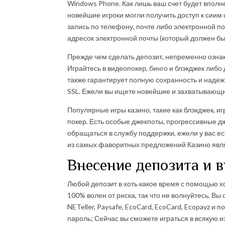
Windows Phone. Как лишь ваш счет будет вполн
новейшие игроки могли получить доступ к сиим
запись по телефону, почте либо электронной по
адресок электронной почты (который должен бы
Прежде чем сделать депозит, непременно озна
Играйтесь в видеопокер, бинго и блэкджек либо
также гарантирует полную сохранность и наде
SSL. Ежели вы ищете новейшие и захватывающие
Популярные игры казино, такие как блэкджек, игр
покер. Есть особые джекпоты, прогрессивные д
обращаться в службу поддержки, ежели у вас е
из самых фаворитных предложений Казино явл
Внесение депозита и
Любой депозит в хоть какое время с помощью х
100% волен от риска, так что не волнуйтесь. Вы
NETeller, Paysafe, EcoCard, EcoCard, Ecopayz и
пароль; Сейчас вы сможете играться в всякую и