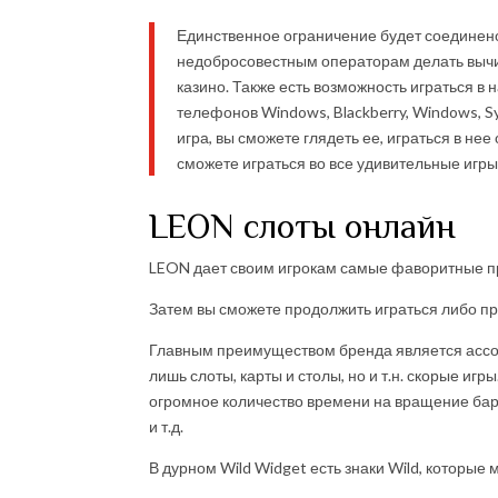
Единственное ограничение будет соединено
недобросовестным операторам делать выч
казино. Также есть возможность играться в
телефонов Windows, Blackberry, Windows, S
игра, вы сможете глядеть ее, играться в нее
сможете играться во все удивительные игры 
LEON слоты онлайн
LEON дает своим игрокам самые фаворитные п
Затем вы сможете продолжить играться либо пр
Главным преимуществом бренда является ассор
лишь слоты, карты и столы, но и т.н. скорые иг
огромное количество времени на вращение бар
и т.д.
В дурном Wild Widget есть знаки Wild, которые 