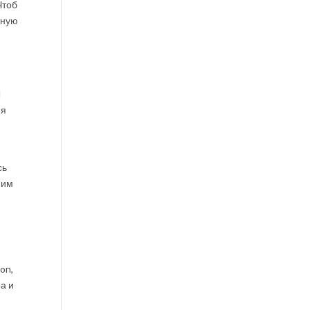
Чтоб
тную
N
ия
сь
ним
on,
ра и