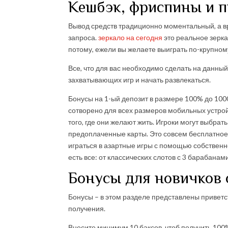
Кешбэк, фриспины и 
Вывод средств традиционно моментальный, а вр
запроса.
зеркало на сегодня
это реальное зерка
потому, ежели вы желаете выиграть по-крупному
Все, что для вас необходимо сделать на данный
захватывающих игр и начать развлекаться.
Бонусы на 1-ый депозит в размере 100% до 100
сотворено для всех размеров мобильных устройс
того, где они желают жить. Игроки могут выбра
предоплаченные карты. Это совсем бесплатное 
играться в азартные игры с помощью собственн
есть все: от классических слотов с 3 барабанам
Бонусы для новичков 
Бонусы – в этом разделе представлены приветс
получения.
Внесите минимум 10 баксов, чтоб получить 100