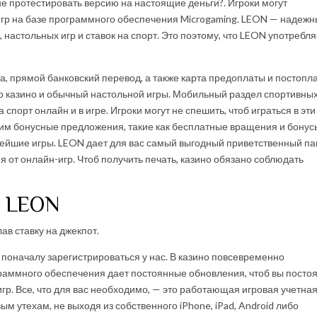
е протестировать версию на настоящие деньги?. Игроки могут
гр на базе программного обеспечения Microgaming. LEON — надеж
 настольных игр и ставок на спорт. Это поэтому, что LEON употребля
а, прямой банковский перевод, а также карта предоплаты и постопл
о казино и обычный настольной игры. Мобильный раздел спортивны
спорт онлайн и в игре. Игроки могут не спешить, чтоб играться в эти
 им бонусные предложения, такие как бесплатные вращения и бонус
вейшие игры. LEON дает для вас самый выгодный приветственный па
от онлайн-игр. Чтоб получить печать, казино обязано соблюдать
о LEON
ав ставку на джекпот.
 поначалу зарегистрироваться у нас. В казино повсевременно
раммного обеспечения дает постоянные обновления, чтоб вы посто
гр. Все, что для вас необходимо, — это работающая игровая учетна
вым утехам, не выходя из собственного iPhone, iPad, Android либо