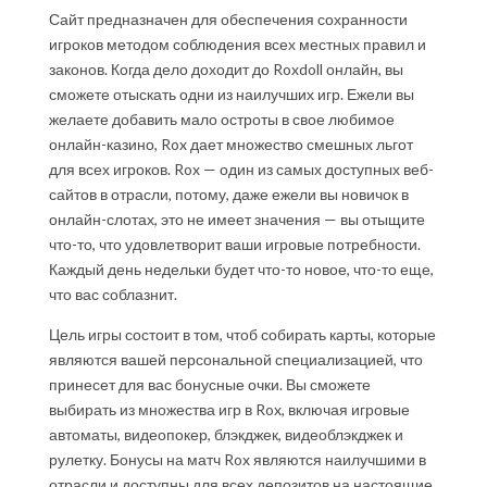
Сайт предназначен для обеспечения сохранности
игроков методом соблюдения всех местных правил и
законов. Когда дело доходит до Roxdoll онлайн, вы
сможете отыскать одни из наилучших игр. Ежели вы
желаете добавить мало остроты в свое любимое
онлайн-казино, Rox дает множество смешных льгот
для всех игроков. Rox — один из самых доступных веб-
сайтов в отрасли, потому, даже ежели вы новичок в
онлайн-слотах, это не имеет значения — вы отыщите
что-то, что удовлетворит ваши игровые потребности.
Каждый день недельки будет что-то новое, что-то еще,
что вас соблазнит.
Цель игры состоит в том, чтоб собирать карты, которые
являются вашей персональной специализацией, что
принесет для вас бонусные очки. Вы сможете
выбирать из множества игр в Rox, включая игровые
автоматы, видеопокер, блэкджек, видеоблэкджек и
рулетку. Бонусы на матч Rox являются наилучшими в
отрасли и доступны для всех депозитов на настоящие