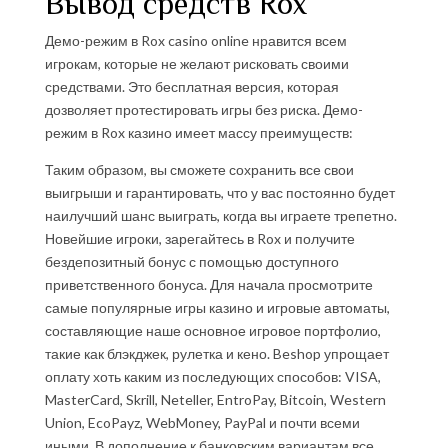
Вывод средств Rox
Демо-режим в Rox casino online нравится всем
игрокам, которые не желают рисковать своими
средствами. Это бесплатная версия, которая
дозволяет протестировать игры без риска. Демо-
режим в Rox казино имеет массу преимуществ:
Таким образом, вы сможете сохранить все свои
выигрыши и гарантировать, что у вас постоянно будет
наилучший шанс выиграть, когда вы играете трепетно.
Новейшие игроки, зарегайтесь в Rox и получите
бездепозитный бонус с помощью доступного
приветственного бонуса. Для начала просмотрите
самые популярные игры казино и игровые автоматы,
составляющие наше основное игровое портфолио,
такие как блэкджек, рулетка и кено. Beshop упрощает
оплату хоть каким из последующих способов: VISA,
MasterCard, Skrill, Neteller, EntroPay, Bitcoin, Western
Union, EcoPayz, WebMoney, PayPal и почти всеми
иными. В дополнение к банковским вариантам все