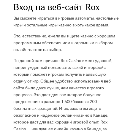
Вход на веб-сайт Rox
Вы сможете играться в игровые автоматы, настольные
игры и остальные игры казино в хоть какое время.
Это, естественно, ежели вы ищете казино с хорошим
программным обеспечением и огромным выбором
онлайн-слотов на выбор.
По данной нам причине Rox Casino имеет удачный,
непринужденный пользовательский интерфейс,
который поможет игрокам получить наивысшую
отдачу от игр. Общее удобство использования веб-
сайта было даже лучше, чем качество игрового
процесса. Это дает для вас щедрое бонусное
предложение в размере 1 600 баксов и 200
бесплатных вращений. Итак, ежели вы ищете
безопасное и надежное онлайн-казино в Канаде,
которое даст для вас хороший игровой опыт, Rox
Casino — наилучшее онлайн-казино в Канаде, за