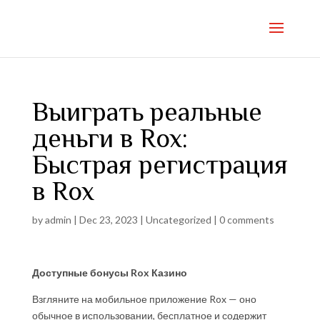
Выиграть реальные
деньги в Rox:
Быстрая регистрация
в Rox
by
admin
|
Dec 23, 2023
|
Uncategorized
|
0 comments
Доступные бонусы Rox Казино
Взгляните на мобильное приложение Rox — оно
обычное в использовании, бесплатное и содержит