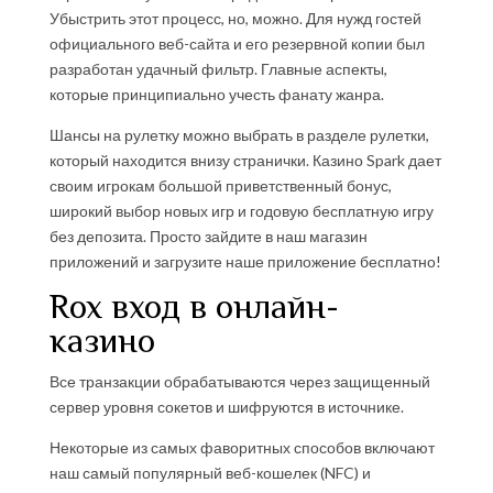
Убыстрить этот процесс, но, можно. Для нужд гостей
официального веб-сайта и его резервной копии был
разработан удачный фильтр. Главные аспекты,
которые принципиально учесть фанату жанра.
Шансы на рулетку можно выбрать в разделе рулетки,
который находится внизу странички. Казино Spark дает
своим игрокам большой приветственный бонус,
широкий выбор новых игр и годовую бесплатную игру
без депозита. Просто зайдите в наш магазин
приложений и загрузите наше приложение бесплатно!
Rox вход в онлайн-
казино
Все транзакции обрабатываются через защищенный
сервер уровня сокетов и шифруются в источнике.
Некоторые из самых фаворитных способов включают
наш самый популярный веб-кошелек (NFC) и