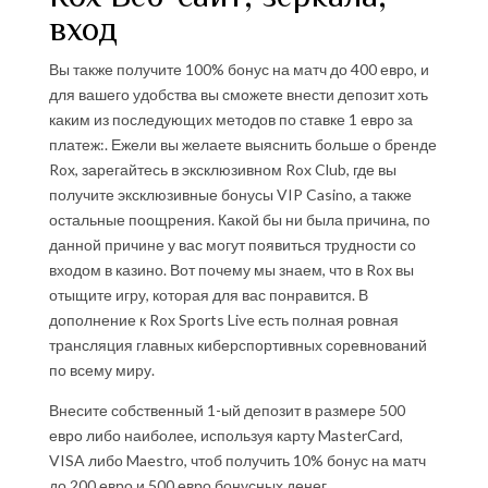
вход
Вы также получите 100% бонус на матч до 400 евро, и
для вашего удобства вы сможете внести депозит хоть
каким из последующих методов по ставке 1 евро за
платеж:. Ежели вы желаете выяснить больше о бренде
Rox, зарегайтесь в эксклюзивном Rox Club, где вы
получите эксклюзивные бонусы VIP Casino, а также
остальные поощрения. Какой бы ни была причина, по
данной причине у вас могут появиться трудности со
входом в казино. Вот почему мы знаем, что в Rox вы
отыщите игру, которая для вас понравится. В
дополнение к Rox Sports Live есть полная ровная
трансляция главных киберспортивных соревнований
по всему миру.
Внесите собственный 1-ый депозит в размере 500
евро либо наиболее, используя карту MasterCard,
VISA либо Maestro, чтоб получить 10% бонус на матч
до 200 евро и 500 евро бонусных денег.