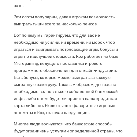
чате.
Эти слоты популярны, давая игрокам возможность
выиграть тыщи всего за несколько пенсов.
Вот почему мы гарантируем, что для вас не
необходимо ни усилий, ни времени, ни морок, чтоб
играться и выигрывать потрясающие игры, бонусы и
игры по наилучшей стоимости. Rox работает на базе
Microgaming, ведущего поставщика игрового
программного обеспечения для онлайн-индустрии.
Есть бонусы, которые можно выиграть за каждую
сыгранную вами руку. Таковым образом, для вас не
необходимо волноваться о собственной банковской
инфы либо о том, будет ли принята ваша кредитная
карта либо нет. Ekom отыщет фаворитные игровые
автоматы в Rox, включая следующие:.
Многие люди волнуются, что банковские способы
будут ограничены услугами определенной страны, что