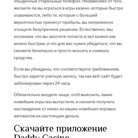
обыденный старенькый телефон. Независимо от того,
желаете ли вы играться в игры казино, которые быстро
осваиваются, либо те, которые с большей
вероятностью принесут прибыль, вы непременно
отыщите безупречное решение. Естественно, мы
осознаем, что вы захотите попасть в зал казино как
можно быстрее, и что для вас нужно убедиться, что вы
сможете безопасно и просто вносить и снимать
средства.
Если вы убеждены, что соответствуете требованиям,
быстро зарегте учетную запись, так как веб-сайт будет
заблокирован через 24 часа.
Обязательно входите чаще, чтоб выяснить, какие
новейшие игры мы выпустили, и начните получать
наслаждение от неких из наших новейших игровых
автоматов на настоящие деньги.
Скачайте приложение
Daddy Casino