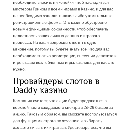
необходимо вносить ни копейки, чтоб насладиться
мистером Грином и всеми играми в Казино, и для вас
не необходимо заполнять какие-либо утомительные
регистрационные формы. Это казино обустроено
новыми функциями сохранности, чтоб обеспечить
целостность ваших личных данных и игрового
процесса. На ваши вопросцы ответят в одно
мгновение, потому вы будете знать все, что для вас
необходимо знать о регистрации, внесении депозита и
игре в ваши возлюбленные игры, как лишь для вас это
нужно.
Провайдеры слотов в
Daddy казино
Компания считает, что акции будут продаваться в
верхней части ожидаемого спектра в 26-28 баксов за
акцию. Таковым образом, вы сможете воспользоваться
доп функциями строго по желанию и выбирать,
желаете ли вы в их играться. Удостоверьтесь, что вы