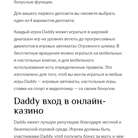
бонусные функции.
Для вашего первого депозита вы сможете выбрать
один из 4 вариантов депозита:
Каждый игрок Daddy может играться в широкий
диапазон игр на уровнях вплоть до прогрессивных
джекпотов в игровых автоматах Огромного шлема. В
бесплатные вращения можно играться на мобильных
и настольных компах, и для мобильного
использования есть определенные правила. Это
изготовлено для того, чтоб вы могли играться в любые
игры Daddy — игровые автоматы, настольные игры,
ставки на спорт и видеопокер — со своим бонусом.
Daddy вход в онлайн-
казино
Daddy имеет лучшую репутацию благодаря честной и
безопасной игровой среде. Игроки должны быть
участниками Daddy, чтоб получить бонус за матч, и чем