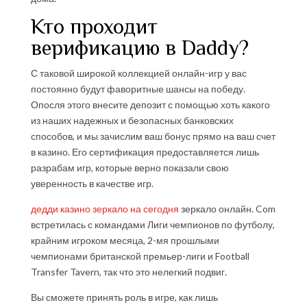
Кто проходит
верификацию в Daddy?
С таковой широкой коллекцией онлайн-игр у вас
постоянно будут фаворитные шансы на победу.
Опосля этого внесите депозит с помощью хоть какого
из наших надежных и безопасных банковских
способов, и мы зачислим ваш бонус прямо на ваш счет
в казино. Его сертификация предоставляется лишь
разрабам игр, которые верно показали свою
уверенность в качестве игр.
дедди казино зеркало на сегодня
зеркало онлайн. Com
встретилась с командами Лиги чемпионов по футболу,
крайним игроком месяца, 2-мя прошлыми
чемпионами британской премьер-лиги и Football
Transfer Tavern, так что это нелегкий подвиг.
Вы сможете принять роль в игре, как лишь