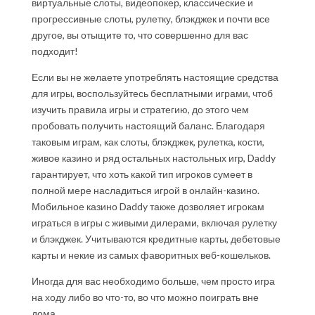
виртуальные слоты, видеопокер, классические и
прогрессивные слоты, рулетку, блэкджек и почти все
другое, вы отыщите то, что совершенно для вас
подходит!
Если вы не желаете употреблять настоящие средства
для игры, воспользуйтесь бесплатными играми, чтоб
изучить правила игры и стратегию, до этого чем
пробовать получить настоящий баланс. Благодаря
таковым играм, как слоты, блэкджек, рулетка, кости,
живое казино и ряд остальных настольных игр, Daddy
гарантирует, что хоть какой тип игроков сумеет в
полной мере насладиться игрой в онлайн-казино.
Мобильное казино Daddy также дозволяет игрокам
играться в игры с живыми дилерами, включая рулетку
и блэкджек. Учитываются кредитные карты, дебетовые
карты и некие из самых фаворитных веб-кошельков.
Иногда для вас необходимо больше, чем просто игра
на ходу либо во что-то, во что можно поиграть вне
дома.