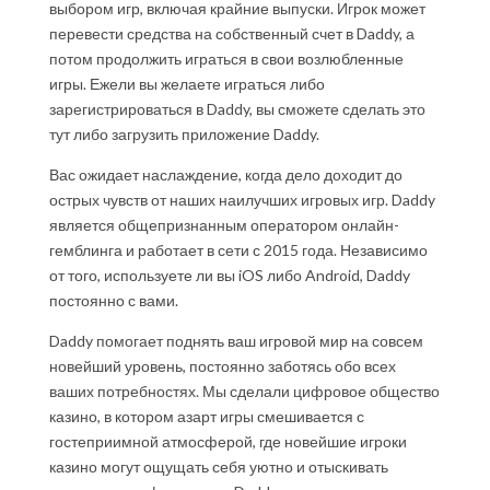
выбором игр, включая крайние выпуски. Игрок может
перевести средства на собственный счет в Daddy, а
потом продолжить играться в свои возлюбленные
игры. Ежели вы желаете играться либо
зарегистрироваться в Daddy, вы сможете сделать это
тут либо загрузить приложение Daddy.
Вас ожидает наслаждение, когда дело доходит до
острых чувств от наших наилучших игровых игр. Daddy
является общепризнанным оператором онлайн-
гемблинга и работает в сети с 2015 года. Независимо
от того, используете ли вы iOS либо Android, Daddy
постоянно с вами.
Daddy помогает поднять ваш игровой мир на совсем
новейший уровень, постоянно заботясь обо всех
ваших потребностях. Мы сделали цифровое общество
казино, в котором азарт игры смешивается с
гостеприимной атмосферой, где новейшие игроки
казино могут ощущать себя уютно и отыскивать