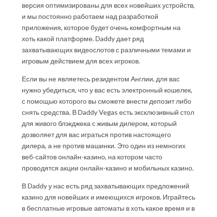
версия оптимизированы для всех новейших устройств,
и мы постоянно работаем над разработкой
приложения, которое будет очень комфортным на
хоть какой платформе. Daddy дает ряд
захватывающих видеослотов с различными темами и
игровым действием для всех игроков.
Если вы не являетесь резидентом Англии, для вас
нужно убедиться, что у вас есть электронный кошелек,
с помощью которого вы сможете внести депозит либо
снять средства. В Daddy Vegas есть эксклюзивный стол
для живого блэкджека с живым дилером, который
дозволяет для вас играться против настоящего
дилера, а не против машинки. Это один из немногих
веб-сайтов онлайн-казино, на котором часто
проводятся акции онлайн-казино и мобильных казино.
В Daddy у нас есть ряд захватывающих предложений
казино для новейших и имеющихся игроков. Играйтесь
в бесплатные игровые автоматы в хоть какое время и в