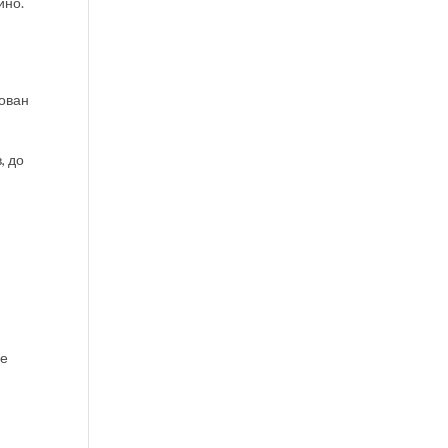
ино.
рован
, до
ые