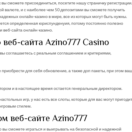
к вы сможете присоединиться, посетите нашу страничку регистрации
ой валюте, и с наиболее чем 50 депозитами вы сможете получить
дежных онлайн-казино в мире, все из которых могут быть нужны.
ебуется определенная юриспунденуия, потому постоянно полезно
и веб-сайта онлайн-казино.
веб-сайта Azino777 Casino
, вы соглашаетесь с реальным соглашением и критериями,
 приобрести для себя обновление, а также доп пакеты, при этом ва
ором и в настоящее время остается генеральным директором.
настольных игр, у нас есть все слоты, которые для вас могут пригодит
 игровым стилем.
м веб-сайте Azino777
то вы сможете играться и выигрывать на безопасной и надежной