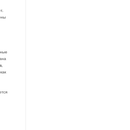
т.
ены
нные
рана
в,
 как
ется