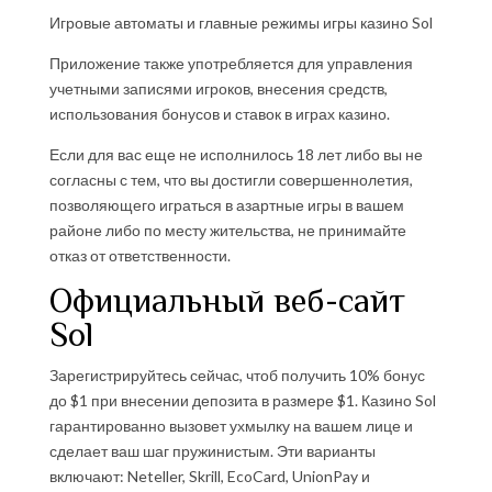
Игровые автоматы и главные режимы игры казино Sol
Приложение также употребляется для управления
учетными записями игроков, внесения средств,
использования бонусов и ставок в играх казино.
Если для вас еще не исполнилось 18 лет либо вы не
согласны с тем, что вы достигли совершеннолетия,
позволяющего играться в азартные игры в вашем
районе либо по месту жительства, не принимайте
отказ от ответственности.
Официальный веб-сайт
Sol
Зарегистрируйтесь сейчас, чтоб получить 10% бонус
до $1 при внесении депозита в размере $1. Казино Sol
гарантированно вызовет ухмылку на вашем лице и
сделает ваш шаг пружинистым. Эти варианты
включают: Neteller, Skrill, EcoCard, UnionPay и