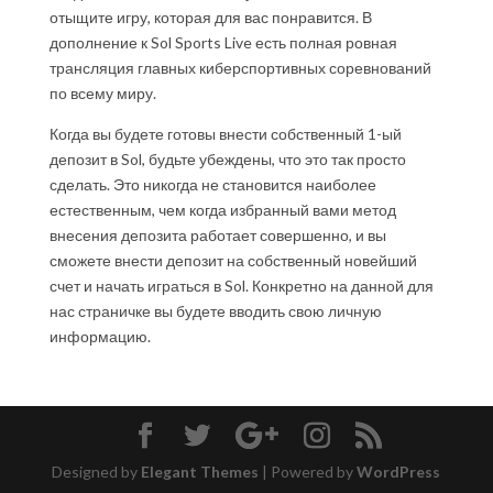
отыщите игру, которая для вас понравится. В
дополнение к Sol Sports Live есть полная ровная
трансляция главных киберспортивных соревнований
по всему миру.
Когда вы будете готовы внести собственный 1-ый
депозит в Sol, будьте убеждены, что это так просто
сделать. Это никогда не становится наиболее
естественным, чем когда избранный вами метод
внесения депозита работает совершенно, и вы
сможете внести депозит на собственный новейший
счет и начать играться в Sol. Конкретно на данной для
нас страничке вы будете вводить свою личную
информацию.
Designed by
Elegant Themes
| Powered by
WordPress