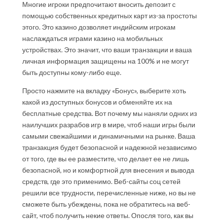
Многие игроки предпочитают вносить депозит с
помощью собственных кредитных карт из-за простоты
этого. Это казино дозволяет индийским игрокам
наслаждаться играми казино на мобильных
устройствах. Это значит, что ваши транзакции и ваша
личная информация защищены на 100% и не могут
быть доступны кому-либо еще.
Просто нажмите на вкладку «Бонус», выберите хоть
какой из доступных бонусов и обменяйте их на
бесплатные средства. Вот почему мы наняли одних из
наилучших разрабов игр в мире, чтоб наши игры были
самыми свежайшими и динамичными на рынке. Ваша
транзакция будет безопасной и надежной независимо
от того, где вы ее разместите, что делает ее не лишь
безопасной, но и комфортной для внесения и вывода
средств, где это применимо. Веб-сайты соц сетей
решили все трудности, перечисленные ниже, но вы не
сможете быть убеждены, пока не обратитесь на веб-
сайт, чтоб получить некие ответы. Опосля того, как вы