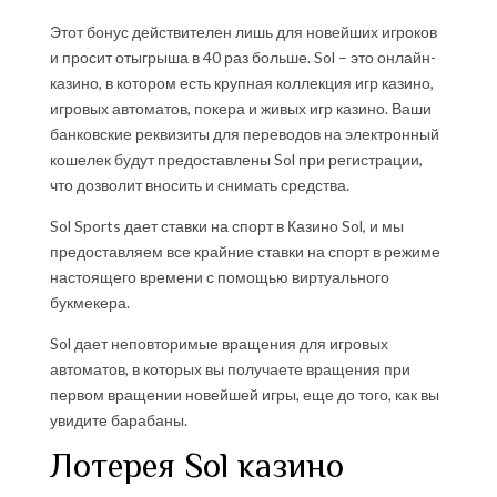
Этот бонус действителен лишь для новейших игроков
и просит отыгрыша в 40 раз больше. Sol – это онлайн-
казино, в котором есть крупная коллекция игр казино,
игровых автоматов, покера и живых игр казино. Ваши
банковские реквизиты для переводов на электронный
кошелек будут предоставлены Sol при регистрации,
что дозволит вносить и снимать средства.
Sol Sports дает ставки на спорт в Казино Sol, и мы
предоставляем все крайние ставки на спорт в режиме
настоящего времени с помощью виртуального
букмекера.
Sol дает неповторимые вращения для игровых
автоматов, в которых вы получаете вращения при
первом вращении новейшей игры, еще до того, как вы
увидите барабаны.
Лотерея Sol казино