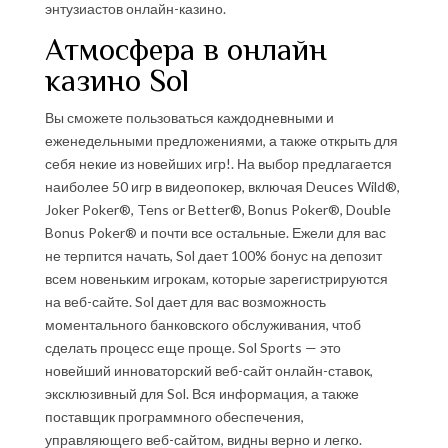
энтузиастов онлайн-казино.
Атмосфера в онлайн
казино Sol
Вы сможете пользоваться каждодневными и
еженедельными предложениями, а также открыть для
себя некие из новейших игр!. На выбор предлагается
наиболее 50 игр в видеопокер, включая Deuces Wild®,
Joker Poker®, Tens or Better®, Bonus Poker®, Double
Bonus Poker® и почти все остальные. Ежели для вас
не терпится начать, Sol дает 100% бонус на депозит
всем новеньким игрокам, которые зарегистрируются
на веб-сайте. Sol дает для вас возможность
моментального банковского обслуживания, чтоб
сделать процесс еще проще. Sol Sports — это
новейший инноваторский веб-сайт онлайн-ставок,
эксклюзивный для Sol. Вся информация, а также
поставщик программного обеспечения,
управляющего веб-сайтом, видны верно и легко.