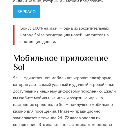
онлайн-казино, который мы можем предложить.
ЗЕРКАЛО
Бонус 100% на матч — одна из восхитительных
наград Sol за регистрацию новейших счетов на
настоящие деньги.
Мобильное приложение
Sol
Sol — единственная мобильная игровая платформа,
которая дает самый удачный и удачный игровой опыт,
доступный нынешнему цифровому поколению. Ежели
вы любите мобильные игры и азартные игры на
настоящие средства, то Sol — наилучшее мобильное
казино для посещения. Платежи традиционно
зачисляются в течение 24–72 часов опосля их
совершения. Это значит, что вас ожидает множество