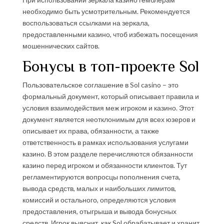
необходимо быть усмотрительным. Рекомендуется
воспользоваться ссылками на зеркала,
предоставленными казино, чтоб избежать посещения
мошеннических сайтов.
Бонусы в топ-проекте Sol
Пользовательское соглашение в Sol casino – это
формальный документ, который описывает правила и
условия взаимодействия меж игроком и казино. Этот
документ является неотклонимым для всех юзеров и
описывает их права, обязанности, а также
ответственность в рамках использования услугами
казино. В этом разделе перечисляются обязанности
казино перед игроком и обязанности клиентов. Тут
регламентируются вопросцы пополнения счета,
вывода средств, малых и наибольших лимитов,
комиссий и остального, определяются условия
предоставления, отыгрыша и вывода бонусных
средств. Игрок выяснит, как Sol обрабатывает и хранит