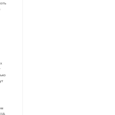
хоть
в
ых
т
лько
ут
ем
США,