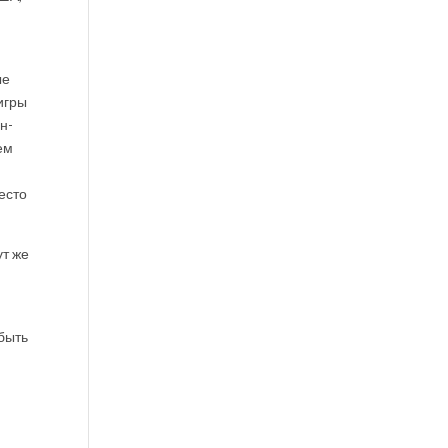
ые
 игры
н-
ем
есто
ут же
 быть