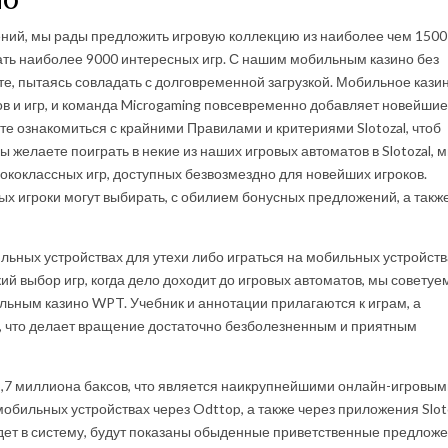
ний, мы рады предложить игровую коллекцию из наиболее чем 1500
ать наиболее 9000 интересных игр. С нашим мобильным казино без
те, пытаясь совладать с долговременной загрузкой. Мобильное кази
тов и игр, и команда Microgaming повсевременно добавляет новейши
е ознакомиться с крайними Правилами и критериями Slotozal, чтоб
ы желаете поиграть в некие из наших игровых автоматов в Slotozal, м
коклассных игр, доступных безвозмездно для новейших игроков.
ых игроки могут выбирать, с обилием бонусных предложений, а такж
ильных устройствах для утехи либо играться на мобильных устройст
ий выбор игр, когда дело доходит до игровых автоматов, мы советуе
ьным казино WPT. Учебник и аннотации прилагаются к играм, а
, что делает вращение достаточно безболезненным и приятным
 5,7 миллиона баксов, что является наикрупнейшими онлайн-игровы
обильных устройствах через Odttop, а также через приложения Slot
ойдет в систему, будут показаны обыденные приветственные предложе