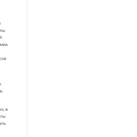
ы
ты,
й
ами,
сов
х
а.
о, в
иты
ать