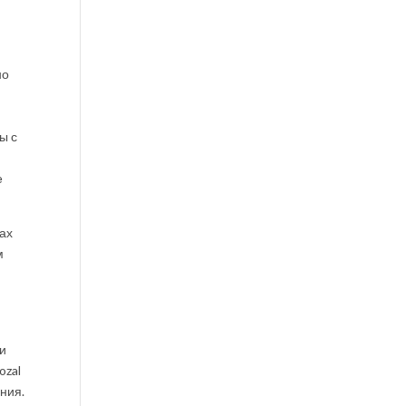
но
е
ы с
е
вах
м
ми
ozal
ния.