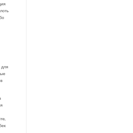
ция
плоть
ибо
о для
ные
 в
в
ля
те,
бек