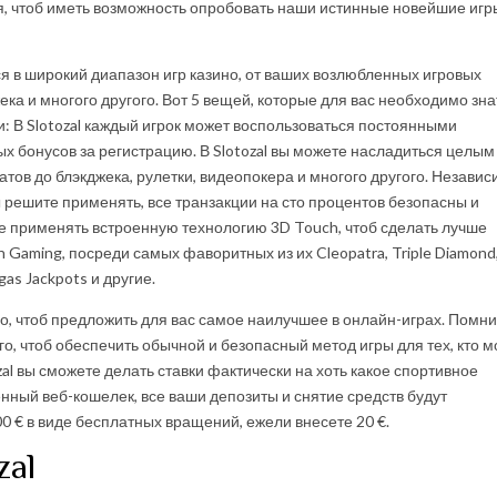
я, чтоб иметь возможность опробовать наши истинные новейшие игр
ся в широкий диапазон игр казино, от ваших возлюбленных игровых
ека и многого другого. Вот 5 вещей, которые для вас необходимо зна
: В Slotozal каждый игрок может воспользоваться постоянными
 бонусов за регистрацию. В Slotozal вы можете насладиться целым
атов до блэкджека, рулетки, видеопокера и многого другого. Незави
вы решите применять, все транзакции на сто процентов безопасны и
е применять встроенную технологию 3D Touch, чтоб сделать лучше
n Gaming, посреди самых фаворитных из их Cleopatra, Triple Diamond
gas Jackpots и другие.
, чтоб предложить для вас самое наилучшее в онлайн-играх. Помн
го, чтоб обеспечить обычной и безопасный метод игры для тех, кто 
zal вы сможете делать ставки фактически на хоть какое спортивное
нный веб-кошелек, все ваши депозиты и снятие средств будут
00 € в виде бесплатных вращений, ежели внесете 20 €.
zal