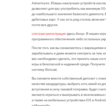
Adventures. Юзеры наилучших устройств насл
дозволяет для вас употреблять как минимум 50 
до наибольшего значения базисного джекпота. 
дебетовых карт. У нас есть ряд столов, включая 
почти все другое.
слотозал регистрация
здесь бонус. В наших игр
программного обеспечения либо остальных укр
После того, как вы ознакомитесь с вариациями 
зарабатывать и даже можете смотреть за тем, 
вас необходимо сделать, это принять наши сог
игры в безопасной и надежной среде. Получите
систему Slotozal.
Вы сможете внести собственный депозит с пом
качестве кандидатуры, выбрать хоть какой из д
вступления в силу таковой поправки, будет счи
желаете играться и выигрывать в эксклюзивных 
а также на мобильных устройствах iOS и Andro
и Манитоба.