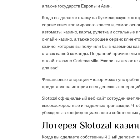
а также государств Европы и Азии.
Когда вы делаете ставку на букмекерскую контор
сервис клиентов мирового класса и, самое ос
автоматы, казино, карты, рулетка и остальные и
онлайн-казино, а также хорошее сервис клиенто
казино, которые вы получили бы в наземном каз
ставок вашей команды. По данной причине мы 
онлайн-казино Codemarsillo. Ежели вы желаете 
для вас!
Финансовые операции – юзер может употреблять
представлена история всех денежных операций
Slotozal официальный веб-сайт сотрудничает 
высокоскоростные и надежные транзакции. Чтоб
убеждены в конфиденциальности собственных д
Лотерея Slotozal кази
Когда вы сделаете собственный 1-ый депозит, м