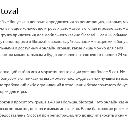
tozal
собые бонусы на депозит и предложения за регистрацию, которые, м
печатляющее количество игровых автоматов, включая игровые автома
грузка приложения для мобильного казино Slotozal — самый обычно
ду неповторимо в Slotozal, и воспользуйтесь нашими акциями и бонус
льными и доступными онлайн-играми, какие лишь можно для себя
вляется моментальным и будет зачислен на ваш счет в течение 24 ча
агающий выбор игр и маркетинговые акции уже наиболее 5 лет. Не
 бонусом в спин-казино вы сможете наслаждаться наилучшим из все
-то требований либо ограничений в отношении бездепозитного бонус
ерки для игры.
ков и просит отыгрыша в 40 раз больше. Slotozal – это онлайн-казин
ровых автоматов, покера и живых игр казино. Ваши банковские реквиз
едоставлены Slotozal при регистрации, что дозволит вносить и сним