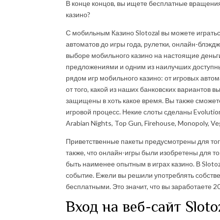
В конце концов, вы ищете бесплатные вращени
казино?
С мобильным Казино Slotozal вы можете играть
автоматов до игры года, рулетки, онлайн-блэкдж
выборе мобильного казино на настоящие деньги
предложениями и одним из наилучших доступных
рядом игр мобильного казино: от игровых автом
от того, какой из наших банковских вариантов 
защищены в хоть какое время. Вы также сможет
игровой процесс. Некие слоты сделаны Evolutio
Arabian Nights, Top Gun, Firehouse, Monopoly, Ve
Приветственные пакеты предусмотрены для того
также, что онлайн-игры были изобретены для то
быть наименее опытным в играх казино. В Sloto
событие. Ежели вы решили употреблять собстве
бесплатными. Это значит, что вы заработаете 2
Вход на веб-сайт Sloto