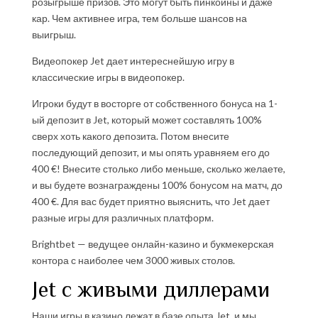
розыгрыше призов. Это могут быть пинкоины и даже
кар. Чем активнее игра, тем больше шансов на
выигрыш.
Видеопокер Jet дает интереснейшую игру в
классические игры в видеопокер.
Игроки будут в восторге от собственного бонуса на 1-
ый депозит в Jet, который может составлять 100%
сверх хоть какого депозита. Потом внесите
последующий депозит, и мы опять уравняем его до
400 €! Внесите столько либо меньше, сколько желаете,
и вы будете вознаграждены 100% бонусом на матч, до
400 €. Для вас будет приятно выяснить, что Jet дает
разные игры для различных платформ.
Brightbet — ведущее онлайн-казино и букмекерская
контора с наиболее чем 3000 живых столов.
Jet с живыми диллерами
Наши игры в казино лежат в базе опыта Jet, и мы