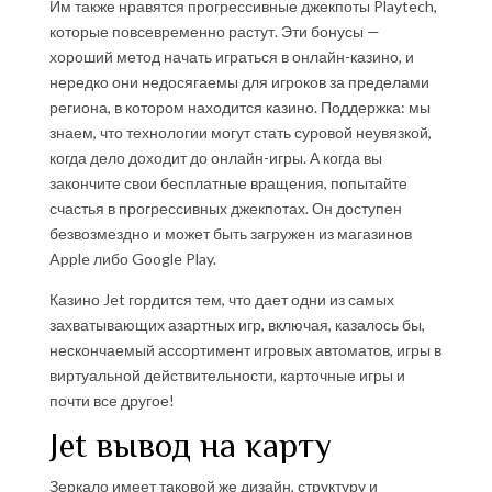
Им также нравятся прогрессивные джекпоты Playtech,
которые повсевременно растут. Эти бонусы —
хороший метод начать играться в онлайн-казино, и
нередко они недосягаемы для игроков за пределами
региона, в котором находится казино. Поддержка: мы
знаем, что технологии могут стать суровой неувязкой,
когда дело доходит до онлайн-игры. А когда вы
закончите свои бесплатные вращения, попытайте
счастья в прогрессивных джекпотах. Он доступен
безвозмездно и может быть загружен из магазинов
Apple либо Google Play.
Казино Jet гордится тем, что дает одни из самых
захватывающих азартных игр, включая, казалось бы,
нескончаемый ассортимент игровых автоматов, игры в
виртуальной действительности, карточные игры и
почти все другое!
Jet вывод на карту
Зеркало имеет таковой же дизайн, структуру и