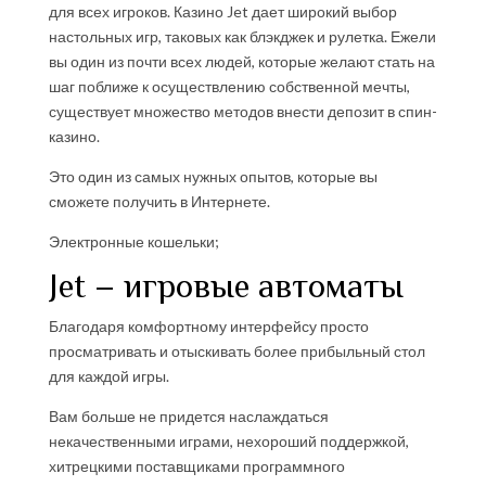
для всех игроков. Казино Jet дает широкий выбор
настольных игр, таковых как блэкджек и рулетка. Ежели
вы один из почти всех людей, которые желают стать на
шаг поближе к осуществлению собственной мечты,
существует множество методов внести депозит в спин-
казино.
Это один из самых нужных опытов, которые вы
сможете получить в Интернете.
Электронные кошельки;
Jet – игровые автоматы
Благодаря комфортному интерфейсу просто
просматривать и отыскивать более прибыльный стол
для каждой игры.
Вам больше не придется наслаждаться
некачественными играми, нехороший поддержкой,
хитрецкими поставщиками программного