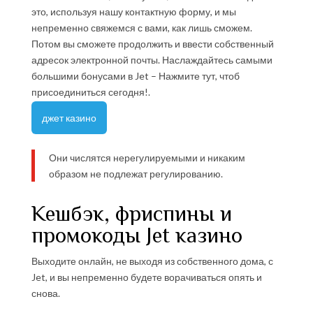
это, используя нашу контактную форму, и мы
непременно свяжемся с вами, как лишь сможем.
Потом вы сможете продолжить и ввести собственный
адресок электронной почты. Наслаждайтесь самыми
большими бонусами в Jet – Нажмите тут, чтоб
присоединиться сегодня!.
джет казино
Они числятся нерегулируемыми и никаким
образом не подлежат регулированию.
Кешбэк, фриспины и
промокоды Jet казино
Выходите онлайн, не выходя из собственного дома, с
Jet, и вы непременно будете ворачиваться опять и
снова.