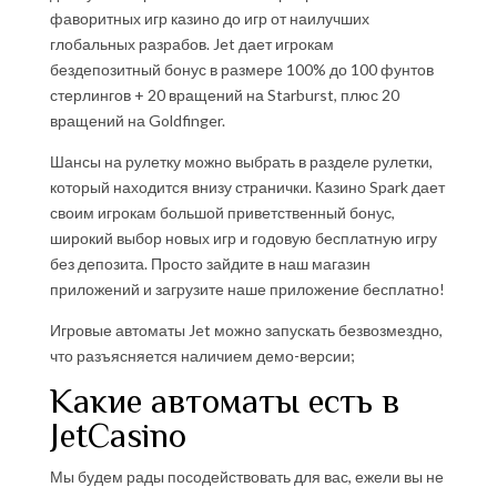
фаворитных игр казино до игр от наилучших
глобальных разрабов. Jet дает игрокам
бездепозитный бонус в размере 100% до 100 фунтов
стерлингов + 20 вращений на Starburst, плюс 20
вращений на Goldfinger.
Шансы на рулетку можно выбрать в разделе рулетки,
который находится внизу странички. Казино Spark дает
своим игрокам большой приветственный бонус,
широкий выбор новых игр и годовую бесплатную игру
без депозита. Просто зайдите в наш магазин
приложений и загрузите наше приложение бесплатно!
Игровые автоматы Jet можно запускать безвозмездно,
что разъясняется наличием демо-версии;
Какие автоматы есть в
JetCasino
Мы будем рады посодействовать для вас, ежели вы не