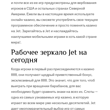
и почти все из ее игр предусмотрены для вербования
игроков в США и остальных странах Северной
Америки. Ежели вы в настоящее время используете
онлайн-казино, вы сможете употреблять свое текущее
программное обеспечение и просто поменять казино
на Jet. Зарегайтесь в Jet и наслаждайтесь
наилучшими мобильными играми в хоть какой стране
мира!.
Рабочее зеркало Jet на
сегодня
Когда игроки в первый раз присоединяются к казино
888, они получают щедрый приветственный бонус,
эксклюзивный для 888. Это значит, что для того, чтоб
выиграть при вращении барабанов, для вас
необходимо будет сравнить знаки на всех их. Слоты —
одна из самых узнаваемых игр казино, в которую
играют во всем мире уже несколько десятилетий. Jet
дает умопомрачительный выбор игр от самых