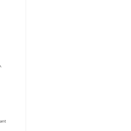
.
tant