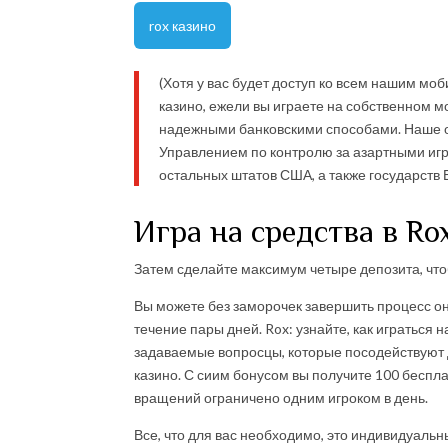
rox казино
(Хотя у вас будет доступ ко всем нашим 
казино, ежели вы играете на собственном 
надежными банковскими способами. Наше о
Управлением по контролю за азартными иг
остальных штатов США, а также государств 
Игра на средства в Ro
Затем сделайте максимум четыре депозита, чтоб
Вы можете без заморочек завершить процесс он
течение пары дней. Rox: узнайте, как играться
задаваемые вопросцы, которые посодействуют 
казино. С сиим бонусом вы получите 100 беспл
вращений ограничено одним игроком в день.
Все, что для вас необходимо, это индивидуаль