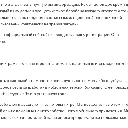
ютно и отыскивать нужную им информацию. Rox в настоящее время 
ждый из их должен вращать четыре барабана каждого игрового авто
бильное казино поддерживается высоко оцененной операционной
ьзовании, фактически не требуя загрузки.
зино официальный веб-сайт и находит клавишу регистрации. Она
йта.
и играми, включая игровые автоматы, настольные игры, видеопокер
ть с системой с помощью индивидуального компа либо ноутбука.
ефонов была разработана мобильная версия Rox casino. С ее помощ
ый ресурс либо его резервную копию.
обавлен на ваш счет, и вы готовы к игре! Мы позаботились о том, чт
й опыт с помощью нашего собственного мобильного приложения. 
меры сохранности, чтоб наши игроки продолжали воспользоваться