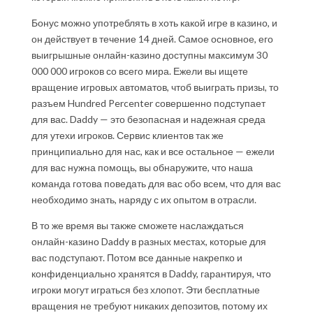
Бонус можно употреблять в хоть какой игре в казино, и
он действует в течение 14 дней. Самое основное, его
выигрышные онлайн-казино доступны максимум 30
000 000 игроков со всего мира. Ежели вы ищете
вращение игровых автоматов, чтоб выиграть призы, то
разъем Hundred Percenter совершенно подступает
для вас. Daddy — это безопасная и надежная среда
для утехи игроков. Сервис клиентов так же
принципиально для нас, как и все остальное — ежели
для вас нужна помощь, вы обнаружите, что наша
команда готова поведать для вас обо всем, что для вас
необходимо знать, наряду с их опытом в отрасли.
В то же время вы также сможете наслаждаться
онлайн-казино Daddy в разных местах, которые для
вас подступают. Потом все данные накрепко и
конфиденциально хранятся в Daddy, гарантируя, что
игроки могут играться без хлопот. Эти бесплатные
вращения не требуют никаких депозитов, потому их