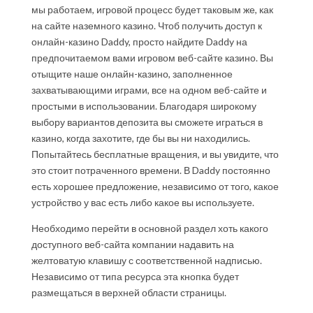
мы работаем, игровой процесс будет таковым же, как
на сайте наземного казино. Чтоб получить доступ к
онлайн-казино Daddy, просто найдите Daddy на
предпочитаемом вами игровом веб-сайте казино. Вы
отыщите наше онлайн-казино, заполненное
захватывающими играми, все на одном веб-сайте и
простыми в использовании. Благодаря широкому
выбору вариантов депозита вы сможете играться в
казино, когда захотите, где бы вы ни находились.
Попытайтесь бесплатные вращения, и вы увидите, что
это стоит потраченного времени. В Daddy постоянно
есть хорошее предложение, независимо от того, какое
устройство у вас есть либо какое вы используете.
Необходимо перейти в основной раздел хоть какого
доступного веб-сайта компании надавить на
желтоватую клавишу с соответственной надписью.
Независимо от типа ресурса эта кнопка будет
размещаться в верхней области страницы.