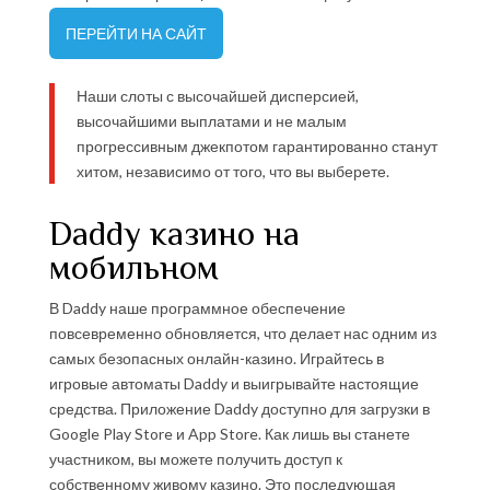
ПЕРЕЙТИ НА САЙТ
Наши слоты с высочайшей дисперсией,
высочайшими выплатами и не малым
прогрессивным джекпотом гарантированно станут
хитом, независимо от того, что вы выберете.
Daddy казино на
мобильном
В Daddy наше программное обеспечение
повсевременно обновляется, что делает нас одним из
самых безопасных онлайн-казино. Играйтесь в
игровые автоматы Daddy и выигрывайте настоящие
средства. Приложение Daddy доступно для загрузки в
Google Play Store и App Store. Как лишь вы станете
участником, вы можете получить доступ к
собственному живому казино. Это последующая