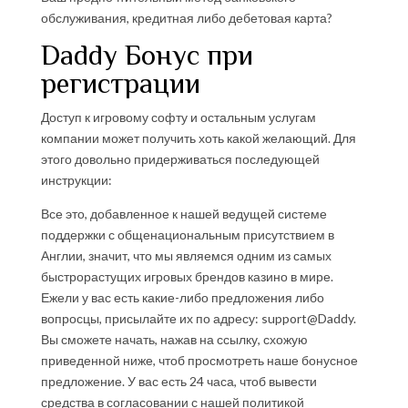
обслуживания, кредитная либо дебетовая карта?
Daddy Бонус при
регистрации
Доступ к игровому софту и остальным услугам
компании может получить хоть какой желающий. Для
этого довольно придерживаться последующей
инструкции:
Все это, добавленное к нашей ведущей системе
поддержки с общенациональным присутствием в
Англии, значит, что мы являемся одним из самых
быстрорастущих игровых брендов казино в мире.
Ежели у вас есть какие-либо предложения либо
вопросцы, присылайте их по адресу: support@Daddy.
Вы сможете начать, нажав на ссылку, схожую
приведенной ниже, чтоб просмотреть наше бонусное
предложение. У вас есть 24 часа, чтоб вывести
средства в согласовании с нашей политикой