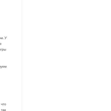
м. У
е
игры
зуем
 что
 так