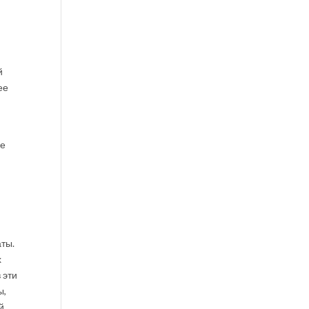
й
ее
ие
аты.
х
 эти
ы,
й