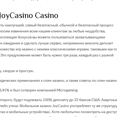
oyCasino Casino
ить наилучший, самый безопасный, обычной и безопасный процесс
иносим извинения всем нашим клиентам за любые неудобства,
 коллекции бонусов вы можете пользоваться захватывающими
 ожидания и сделать лучше сервис, непременно внесите депозит
жество игр казино с некими классическими играми, таковыми как п
 Это предложение может быть нужно три раза, каждый раз с разной
, скорую и простую.
дических примечаниях к спин-казино, а также советы по спин-казино
6,45% и был сотворен компанией Microgaming.
торого, будут подлежать 100% депозиту до 33 баксов США. Азартны
 либо утехи. Мобильное казино JoyCasino употребляет ту же структур
мпах и мобильных устройствах. Хотя любопытно посмотреть на дост