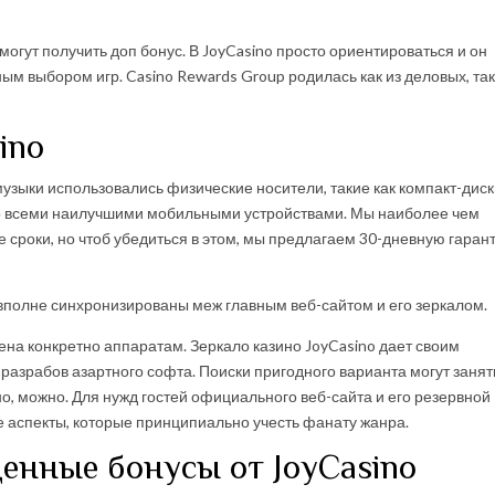
могут получить доп бонус. В JoyCasino просто ориентироваться и он
ным выбором игр. Casino Rewards Group родилась как из деловых, так
ino
узыки использовались физические носители, такие как компакт-диск
со всеми наилучшими мобильными устройствами. Мы наиболее чем
е сроки, но чтоб убедиться в этом, мы предлагаем 30-дневную гаран
 вполне синхронизированы меж главным веб-сайтом и его зеркалом.
на конкретно аппаратам. Зеркало казино JoyCasino дает своим
азрабов азартного софта. Поиски пригодного варианта могут занят
о, можно. Для нужд гостей официального веб-сайта и его резервной
 аспекты, которые принципиально учесть фанату жанра.
енные бонусы от JoyCasino