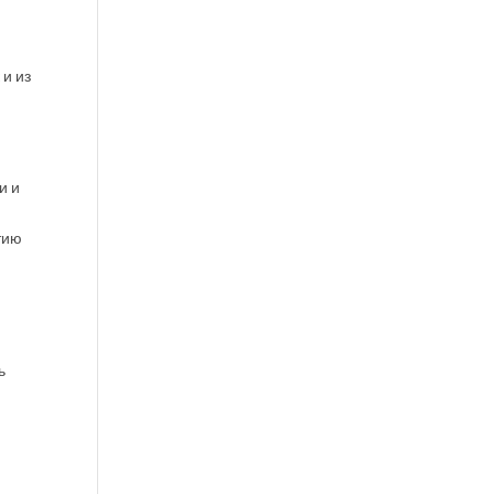
 и из
и и
тию
ь