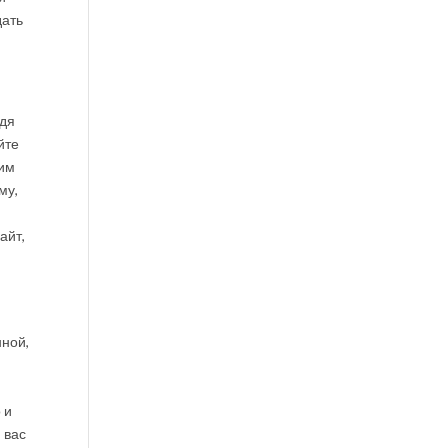
дать
одя
йте
ким
му,
айт,
нной,
и
 и
 вас