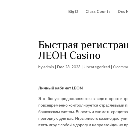
Big D
Class Counts
Des M
Быстрая регистра
ЛЕОН Casino
by
admin
|
Dec 23, 2023
|
Uncategorized
|
0 comm
Личный кабинет LEON
Этот бонус предоставляется в виде второго и т
повсевременно контролируется отраслевыми п
банковским счетом. Вносить и снимать средства
пригодную для вас. Игры живого казино доступн
взять игру с собой в дорогу и непревзойденно п