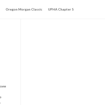
Oregon Morgan Classic
UPHA Chapter 5
воим
е
а