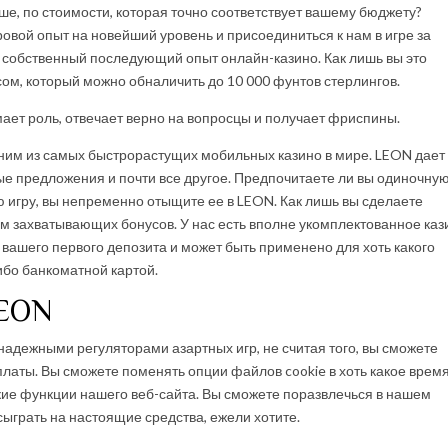
ьше, по стоимости, которая точно соответствует вашему бюджету?
овой опыт на новейший уровень и присоединиться к нам в игре за
 в собственный последующий опыт онлайн-казино. Как лишь вы это
ом, который можно обналичить до 10 000 фунтов стерлингов.
мает роль, отвечает верно на вопросцы и получает фриспины.
дним из самых быстрорастущих мобильных казино в мире. LEON дает
ые предложения и почти все другое. Предпочитаете ли вы одиночну
ю игру, вы непременно отыщите ее в LEON. Как лишь вы сделаете
м захватывающих бонусов. У нас есть вполне укомплектованное каз
 вашего первого депозита и может быть применено для хоть какого
ибо банкоматной картой.
LEON
адежными регуляторами азартных игр, не считая того, вы сможете
латы. Вы сможете поменять опции файлов cookie в хоть какое время
екие функции нашего веб-сайта. Вы сможете поразвлечься в нашем
ыграть на настоящие средства, ежели хотите.