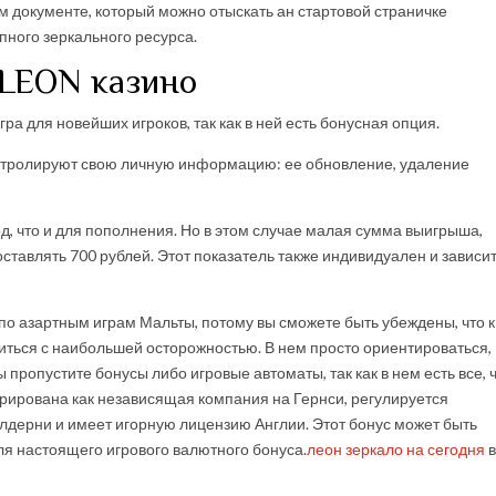
м документе, который можно отыскать ан стартовой страничке
пного зеркального ресурса.
 LEON казино
ра для новейших игроков, так как в ней есть бонусная опция.
онтролируют свою личную информацию: ее обновление, удаление
д, что и для пополнения. Но в этом случае малая сумма выигрыша,
ставлять 700 рублей. Этот показатель также индивидуален и зависит
о азартным играм Мальты, потому вы сможете быть убеждены, что к
иться с наибольшей осторожностью. В нем просто ориентироваться,
 пропустите бонусы либо игровые автоматы, так как в нем есть все, 
стрирована как независящая компания на Гернси, регулируется
лдерни и имеет игорную лицензию Англии. Этот бонус может быть
я настоящего игрового валютного бонуса.
леон зеркало на сегодня
в