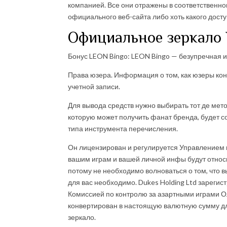
компанией. Все они отражены в соответственно
официального веб-сайта либо хоть какого досту
Официальное зеркало
Бонус LEON Bingo: LEON Bingo — безупречная иг
Права юзера. Информация о том, как юзеры к
учетной записи.
Для вывода средств нужно выбирать тот де мето
которую может получить фанат бренда, будет со
типа инструмента перечисления.
Он лицензирован и регулируется Управлением п
вашим играм и вашей личной инфы будут относ
потому не необходимо волноваться о том, что вы
для вас необходимо. Dukes Holding Ltd зареги
Комиссией по контролю за азартными играми О
конвертирован в настоящую валютную сумму дл
зеркало.