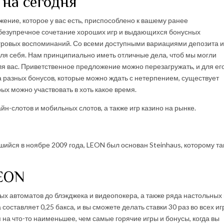
 на сегодня
ение, которое у вас есть, приспособлено к вашему ранее
 безупречное сочетание хороших игр и выдающихся бонусных
гровых воспоминаний. Со всеми доступными вариациями депозита 
для себя. Нам принципиально иметь отличные дела, чтоб мы могли
ля вас. Приветственное предложение можно перезагружать, и для ег
 разных бонусов, которые можно ждать с нетерпением, существует
ых можно участвовать в хоть какое время.
н-слотов и мобильных слотов, а также игр казино на рынке.
ийся в ноябре 2009 года, LEON был основан Steinhaus, которому т
LEON
ых автоматов до блэкджека и видеопокера, а также ряда настольных 
 составляет 0,25 бакса, и вы сможете делать ставки 30 раз во всех иг
 на что-то наименьшее, чем самые горячие игры и бонусы, когда вы