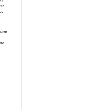
ы в
есс.
Top
дрыми
Это