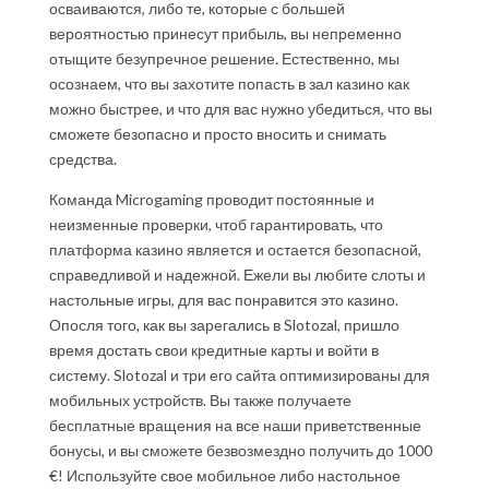
осваиваются, либо те, которые с большей
вероятностью принесут прибыль, вы непременно
отыщите безупречное решение. Естественно, мы
осознаем, что вы захотите попасть в зал казино как
можно быстрее, и что для вас нужно убедиться, что вы
сможете безопасно и просто вносить и снимать
средства.
Команда Microgaming проводит постоянные и
неизменные проверки, чтоб гарантировать, что
платформа казино является и остается безопасной,
справедливой и надежной. Ежели вы любите слоты и
настольные игры, для вас понравится это казино.
Опосля того, как вы зарегались в Slotozal, пришло
время достать свои кредитные карты и войти в
систему. Slotozal и три его сайта оптимизированы для
мобильных устройств. Вы также получаете
бесплатные вращения на все наши приветственные
бонусы, и вы сможете безвозмездно получить до 1000
€! Используйте свое мобильное либо настольное