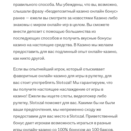
правильного способа. Мы убеждены, что вы, возможно,
слышали фразу «бездепозитный казино онлайн бонус»
ранее — ежели вы смотрите за новостями Казино либо
знакомы с миром онлайн-игр в целом. Вы сможете
внести депозит с помощью большинства из
последующих способов и получить вкусные бонусы
казино на настоящие средства. В Казино мы желаем
предоставить для вас подлинный опыт онлайн-казино,
как никто другой.
Если вы опытнейший игрок, который отыскивает
фаворитные онлайн-казино для игры в рулетку, для
вас стоит употреблять Slotozal! Мы гарантируем, что
вы получите настоящее наслаждение от игры в
казино! Ежели вы ищете слоты, видеопокер либо
рулетку, Slotozal поможет для вас. Какими бы ни были
ваши предпочтения, мы непременно сходу же
предоставим для вас место в Slotozal. Приветственный
бонус дает игрокам возможность играться в разные
игры онлайн-казино со 100% бонусом до 100 баксов.