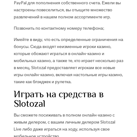
PayPal для пополнения собственного счета. Ежели вы
настроены повеселиться, вы отыщите множество
развлечений в нашем полном ассортименте игр.
Позвонить по контактному номеру телефона;
Имейте в виду, что есть определенные ограничения на
бонусы. Сюда входят неизменные игроки казино,
которые обожают играться в онлайн-казино и
мобильных казино, а также те, кто играет несколько раз
в месяц. Slotozal предоставляет игрокам все новые
игры онлайн-казино, включая настольные игры казино,
такие как блэкджек и рулетка.
Играть на средства в
Slotozal
Вы сможете посиживать в полном онлайн-казино с
живым дилером, с вашим личным дилером Slotozal
Live либо даже играться на ходу, используя свое
мобильное устройство.