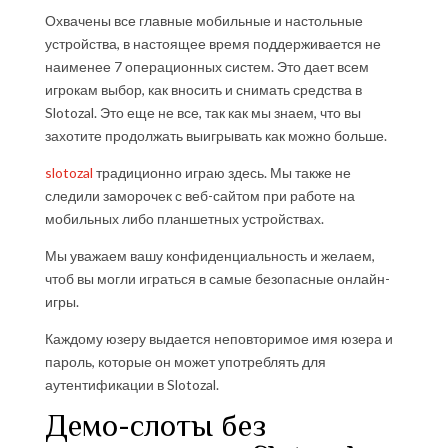
Охвачены все главные мобильные и настольные
устройства, в настоящее время поддерживается не
наименее 7 операционных систем. Это дает всем
игрокам выбор, как вносить и снимать средства в
Slotozal. Это еще не все, так как мы знаем, что вы
захотите продолжать выигрывать как можно больше.
slotozal
традиционно играю здесь. Мы также не
следили заморочек с веб-сайтом при работе на
мобильных либо планшетных устройствах.
Мы уважаем вашу конфиденциальность и желаем,
чтоб вы могли играться в самые безопасные онлайн-
игры.
Каждому юзеру выдается неповторимое имя юзера и
пароль, которые он может употреблять для
аутентификации в Slotozal.
Демо-слоты без