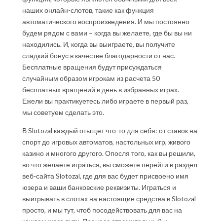
наших онлайн-слотов, такие как функция
автоматического воспроизведения. И мы постоянно
будем рядом с вами – когда вы желаете, где бы вы ни
находились. И, когда вы выиграете, вы получите
сладкий бонус в качестве благодарности от нас.
Бесплатные вращения будут присуждаться
случайным образом игрокам из расчета 50
бесплатных вращений в день в избранных играх.
Ежели вы практикуетесь либо играете в первый раз,
мы советуем сделать это.
В Slotozal каждый отыщет что-то для себя: от ставок на
спорт до игровых автоматов, настольных игр, живого
казино и многого другого. Опосля того, как вы решили,
во что желаете играться, вы сможете перейти в раздел
веб-сайта Slotozal, где для вас будет присвоено имя
юзера и ваши банковские реквизиты. Играться и
выигрывать в слотах на настоящие средства в Slotozal
просто, и мы тут, чтоб посодействовать для вас на