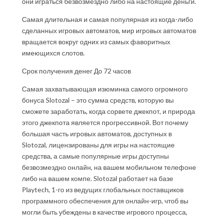
они играться безвозмездно либо на настоящие деньги.
Самая длительная и самая популярная из когда-либо
сделанных игровых автоматов, мир игровых автоматов
вращается вокруг одних из самых фаворитных
имеющихся слотов.
Срок получения денег До 72 часов
Самая захватывающая изюминка самого огромного
бонуса Slotozal – это сумма средств, которую вы
сможете заработать, когда сорвете джекпот, и природа
этого джекпота является прогрессивной. Вот почему
большая часть игровых автоматов, доступных в
Slotozal, лицензированы для игры на настоящие
средства, а самые популярные игры доступны
безвозмездно онлайн, на вашем мобильном телефоне
либо на вашем компе. Slotozal работает на базе
Playtech, 1-го из ведущих глобальных поставщиков
программного обеспечения для онлайн-игр, чтоб вы
могли быть убеждены в качестве игрового процесса,