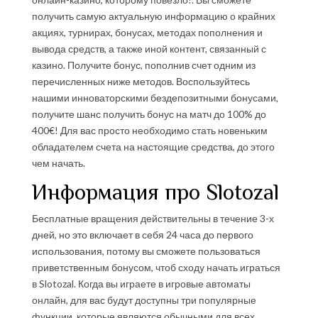
получить самую актуальную информацию о крайних
акциях, турнирах, бонусах, методах пополнения и
вывода средств, а также иной контент, связанный с
казино. Получите бонус, пополнив счет одним из
перечисленных ниже методов. Воспользуйтесь
нашими инноваторскими бездепозитными бонусами,
получите шанс получить бонус на матч до 100% до
400€! Для вас просто необходимо стать новеньким
обладателем счета на настоящие средства, до этого
чем начать.
Информация про Slotozal
Бесплатные вращения действительны в течение 3-х
дней, но это включает в себя 24 часа до первого
использования, потому вы сможете пользоваться
приветственным бонусом, чтоб сходу начать играться
в Slotozal. Когда вы играете в игровые автоматы
онлайн, для вас будут доступны три популярные
функции, которые являются обычными для всех