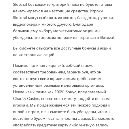
Slotozal без каких-то критерий, пока не будете готовы
начать играться на настоящие средства. Игроки
Slotozal могут выбирать из слотов, блэкджека, рулетки,
видеопокера и многого другого. Благодаря
большущему выбору маркетинговых акций мы
убеждены, что игрокам понравится играться в Slotozal.
Вы сможете отыскать все доступные бонусы и акции
на их страничке акций.
Помимо наличия лицензий, веб-сайт также
соответствует требованиям, гарантируя, что он
соответствует всем юридическим требованиям,
установленным разными налоговыми органами.
Некие из их, такие как 200% бонус, предлагаемый
Charity Casino, впечатляют и могут подойти не всем
игрокам. Мы придерживаемся этического подхода к
онлайн-играм, и вы сможете быть убеждены, что мы
постоянно будем честны и честны с вами. Вы сможете
употреблять кредитную карту либо учетную запись