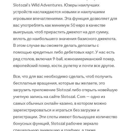
Slotozal’s Wild Adventures. Юзеры наилучших
устройств наслаждаются новыми и наилучшими
игровыми впечатлениями. Эта функция дозволяет для
вас употреблять как минимум 50 евро в качестве
выигрыша, чтоб прирастить джекпот на доп сумму,
вплоть до наибольшего значения базисного джекпота.
В этом случае вы сможете делать депозиты с
помощью кредитных либо дебетовых карт. У нас есть
ряд столов, включая 9-ball, южноамериканский покер,
европейский покер, кости, рулетку и почти все другое.
Все, что для вас необходимо сделать, чтоб получить
бесплатные вращения, которые вы желаете, это
загрузить приложение Slotozal либо открыть новейшую
учетную запись на сайте Slotozal. Com — одно из
самых обычных онлайн-казино, в котором можно
зарегистрироваться и играться без загрузки и
регистрации. Эти слоты имеют большущее количество
бонусных функций, Slotozal рабочее зеркало
специальную анимацию и графику, а также