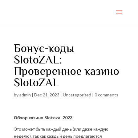
Бонус-коды
SlotoZAL:
Проверенное казино
SlotoZAL
by
admin
|
Dec 21, 2023
|
Uncategorized
|
0 comments
Обзор казино Slotozal 2023
Это может быть каждый день (или даже каждую
неделю), так как каждый день предлагаются