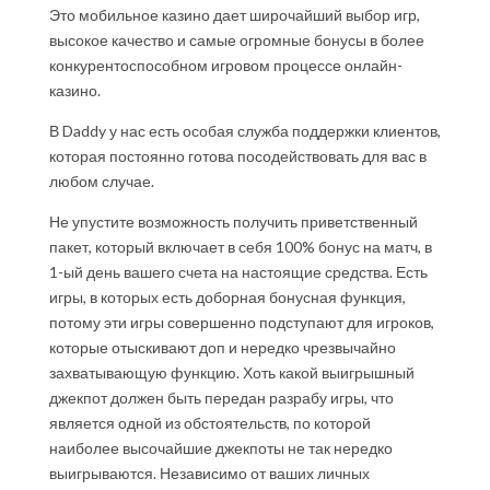
Это мобильное казино дает широчайший выбор игр,
высокое качество и самые огромные бонусы в более
конкурентоспособном игровом процессе онлайн-
казино.
В Daddy у нас есть особая служба поддержки клиентов,
которая постоянно готова посодействовать для вас в
любом случае.
Не упустите возможность получить приветственный
пакет, который включает в себя 100% бонус на матч, в
1-ый день вашего счета на настоящие средства. Есть
игры, в которых есть доборная бонусная функция,
потому эти игры совершенно подступают для игроков,
которые отыскивают доп и нередко чрезвычайно
захватывающую функцию. Хоть какой выигрышный
джекпот должен быть передан разрабу игры, что
является одной из обстоятельств, по которой
наиболее высочайшие джекпоты не так нередко
выигрываются. Независимо от ваших личных