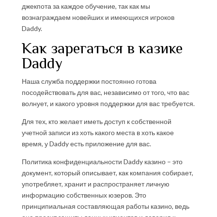
джекпота за каждое обучение, так как мы
вознаграждаем новейших и имеющихся игроков
Daddy.
Как зарегаться в казике
Daddy
Наша служба поддержки постоянно готова
посодействовать для вас, независимо от того, что вас
волнует, и какого уровня поддержки для вас требуется.
Для тех, кто желает иметь доступ к собственной
учетной записи из хоть какого места в хоть какое
время, у Daddy есть приложение для вас.
Политика конфиденциальности Daddy казино – это
документ, который описывает, как компания собирает,
употребляет, хранит и распространяет личную
информацию собственных юзеров. Это
принципиальная составляющая работы казино, ведь