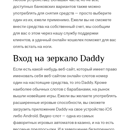
доступных банковских вариантов также можно
употреблять для снятия средств — просто выберите
один из их, ежели применимо. Ежели вы не сможете
внести средства на собственный счет, мы сообщим
для вас о этом через нашу службу поддержки
клиентов, а удачный онлайн-кошелек поможет для вас
опять встать на ноги.
Вход на зеркало Daddy
Если есть какой-нибудь веб-сайт, который имеет право
именовать себя веб-сайтом онлайн-слотов номер
один на настоящие средства, то это Daddy. Кроме
наиболее обычных слотов с барабанами, на рынок
вышли новейшие игры. Ежели вы желаете употреблять
расширенные игровые способности, вы сможете
загрузить приложение Daddy на свое устройство iOS
либо Android. Видео-слот — одна из самых
фаворитных игровых автоматов в казино, и на то есть
весомые предпосылки. И в завершение безупречного