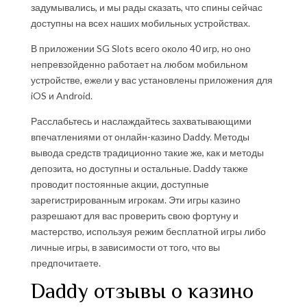
задумывались, и мы рады сказать, что спины сейчас
доступны на всех наших мобильных устройствах.
В приложении SG Slots всего около 40 игр, но оно
непревзойденно работает на любом мобильном
устройстве, ежели у вас установлены приложения для
iOS и Android.
Расслабьтесь и наслаждайтесь захватывающими
впечатлениями от онлайн-казино Daddy. Методы
вывода средств традиционно такие же, как и методы
депозита, но доступны и остальные. Daddy также
проводит постоянные акции, доступные
зарегистрированным игрокам. Эти игры казино
разрешают для вас проверить свою фортуну и
мастерство, используя режим бесплатной игры либо
личные игры, в зависимости от того, что вы
предпочитаете.
Daddy отзывы о казино