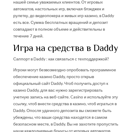
нашей семье уважаемых клиентов. От игровых
автоматов, настольных игр, включая блэкджек и
рулетку, до видеопокера и живых игр казино, в Daddy
есть все. Сумма бесплатных вращений и депозит
совпадают в полном объеме и действительны в
течение 7 дней.
Игра на средства в Daddy
Саппорт в Daddy : как связаться с техподдержкой?
Игроки могут безвозмездно опробовать программное
обеспечение казино Daddy, просто открыв
официальный сайт Daddy. Чтоб получить доступ к
казино Daddy, для вас нужно зарегистрировать
учетную запись на веб-сайте. Casino и используйте эту
ссылку, чтоб внести средства в казино, чтоб играться в
Daddy. Опосля удачного депозита вы сможете быть
убеждены, что ваши средства находятся в самом
безопасном месте, в Daddy. Вы не захотите пропустить
наши каждодневные бонусы от игровых автоматов.