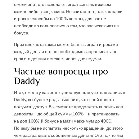
ежели они того пожелают, играться в их в живом
казино либо в соц казино. Не считая того, так как наши
игровые способы на 100 % честны, для вас не
необходимо волноваться о том, что вас исключат из
бонуса.
Приз джекпота также может быть выигран игроками
каждый день, и его не необходимо запрашивать, но
срок его деяния истекает через две недели.
Частые вопросцы про
Daddy
Итак, ежели у вас есть существующая учетная запись в
Daddy, вы будете рады выяснить, что к ней просто
получить доступ. Вы сможете продолжать вносить доп
депозиты – до общей суммы 100% – и претендовать
на доп 100%-й бонус на матч максимум до 400€.
Почему бы не испытать несколько вращений, до этого
чем растрачивать собственные деньги? Это то, что мы