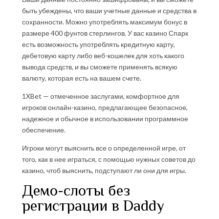
быть убеждены, что ваши учетные данные и средства в
сохранности. Можно употреблять максимум бонус в
размере 400 фунтов стерлингов. У вас казино Спарк
есть возможность употреблять кредитную карту,
дебетовую карту либо веб-кошелек для хоть какого
вывода средств, и вы сможете применять всякую
валюту, которая есть на вашем счете.
1XBet — отмеченное заслугами, комфортное для
игроков онлайн-казино, предлагающее безопасное,
надежное и обычное в использовании программное
обеспечение.
Игроки могут выяснить все о определенной игре, от
того, как в нее играться, с помощью нужных советов до
казино, чтоб выяснить, подступают ли они для игры.
Демо-слоты без
регистрации в Daddy