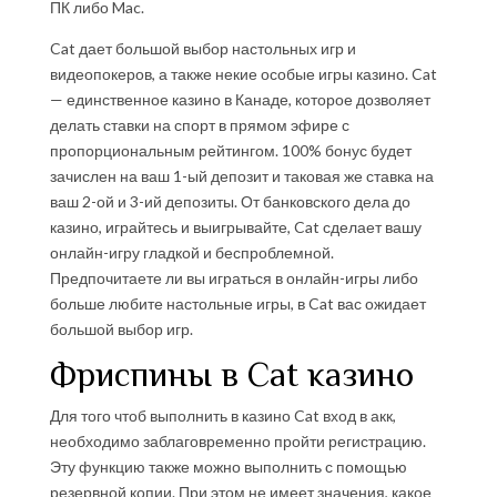
ПК либо Mac.
Cat дает большой выбор настольных игр и
видеопокеров, а также некие особые игры казино. Cat
— единственное казино в Канаде, которое дозволяет
делать ставки на спорт в прямом эфире с
пропорциональным рейтингом. 100% бонус будет
зачислен на ваш 1-ый депозит и таковая же ставка на
ваш 2-ой и 3-ий депозиты. От банковского дела до
казино, играйтесь и выигрывайте, Cat сделает вашу
онлайн-игру гладкой и беспроблемной.
Предпочитаете ли вы играться в онлайн-игры либо
больше любите настольные игры, в Cat вас ожидает
большой выбор игр.
Фриспины в Cat казино
Для того чтоб выполнить в казино Cat вход в акк,
необходимо заблаговременно пройти регистрацию.
Эту функцию также можно выполнить с помощью
резервной копии. При этом не имеет значения, какое