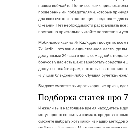
нашем веб-сайте. Почти все из их привлекате
проверенными победителями, которые принудят 
для всех счетов на настоящие средства — для в
Океании. Нет необходимости растрачивать все э
постоянно пристально читайте положения и усло
Мобильное казино 7k Kazik дает доступ ко всем 
7k Kazik — это ваше единственное место, где в
доступными 24 часа в день, семь дней в недел
бонусов у вас есть шанс заработать средства е
доступ к онлайн-играм, о которых вы постоянно 
«Лучший блэкджек» либо «Лучшая рулетка», ежел
Вы даже сможете выиграть хорошие призы, сдел
Подборка статей про 7
И ежели вы в настоящее время находитесь в друг
могут просто вносить и снимать средства с пом
сможете выбрать хоть какой из наших методов
мобильный кошелек. Мы постоянно смотрим за 