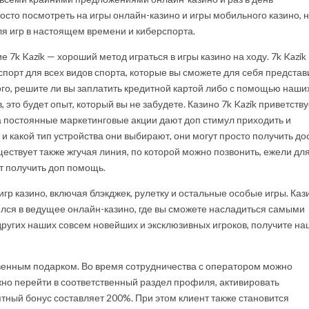
росто посмотреть на игры онлайн-казино и игры мобильного казино, 
я игр в настоящем времени и киберспорта.
 7k Kazik — хороший метод играться в игры казино на ходу. 7k Kazik
спорт для всех видов спорта, которые вы сможете для себя представ
 того, решите ли вы заплатить кредитной картой либо с помощью наши
это будет опыт, который вы не забудете. Казино 7k Kazik приветству
а постоянные маркетинговые акции дают доп стимул приходить и
я и какой тип устройства они выбирают, они могут просто получить до
ствует также жгучая линия, по которой можно позвонить, ежели для
ут получить доп помощь.
игр казино, включая блэкджек, рулетку и остальные особые игры. Каз
ился в ведущее онлайн-казино, где вы сможете насладиться самыми
других наших совсем новейших и эксклюзивных игроков, получите на
венным подарком. Во время сотрудничества с оператором можно
ужно перейти в соответственный раздел профиля, активировать
тный бонус составляет 200%. При этом клиент также становится