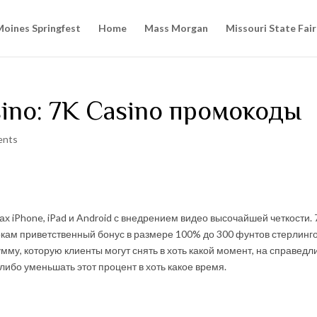
oines Springfest
Home
Mass Morgan
Missouri State Fair
ino: 7K Casino промокоды
ents
 iPhone, iPad и Android с внедрением видео высочайшей четкости. 
кам приветственный бонус в размере 100% до 300 фунтов стерлинго
мму, которую клиенты могут снять в хоть какой момент, на справед
либо уменьшать этот процент в хоть какое время.