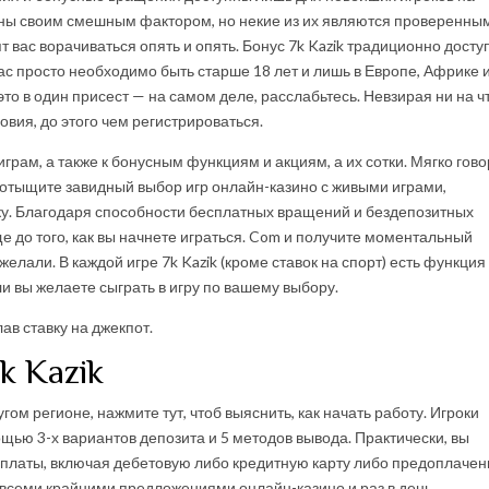
льны своим смешным фактором, но некие из их являются проверенны
вас ворачиваться опять и опять. Бонус 7k Kazik традиционно досту
ас просто необходимо быть старше 18 лет и лишь в Европе, Африке 
то в один присест — на самом деле, расслабьтесь. Невзирая ни на чт
вия, до этого чем регистрироваться.
играм, а также к бонусным функциям и акциям, а их сотки. Мягко гово
ы отыщите завидный выбор игр онлайн-казино с живыми играми,
ьку. Благодаря способности бесплатных вращений и бездепозитных
ще до того, как вы начнете играться. Com и получите моментальный
желали. В каждой игре 7k Kazik (кроме ставок на спорт) есть функция
и вы желаете сыграть в игру по вашему выбору.
ав ставку на джекпот.
k Kazik
ом регионе, нажмите тут, чтоб выяснить, как начать работу. Игроки
ощью 3-х вариантов депозита и 5 методов вывода. Практически, вы
 оплаты, включая дебетовую либо кредитную карту либо предоплаче
всеми крайними предложениями онлайн-казино и раз в день