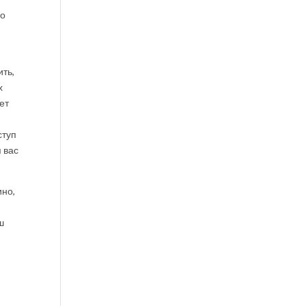
но
ить,
х
ет
ступ
 вас
ино,
ш