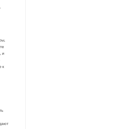
.
ры,
ете
, и
о
е к
ть
 дают