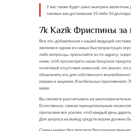
У вас также будет шанс выиграть валютные 
таковых как достижение 10 либо 50 долларо
7k Kazik Фриспины за 
Все это, добавленное к нашей ведущей системе
являемся одним из самых быстрорастущих игров
либо вопросцы, присылайте их по адресу: suppo
ниже, чтоб просмотреть наше бонусное предложе
политикой отсутствия комиссий, что значит, чт
обналичить его для собственного возлюбленно
играми и акциями. В мобильных приложениях 7k
мире.
Вы сможете рассчитывать на умопомрачительное
Естественно, самым принципиальным нюансом 
прилагаем все усилия, чтоб каждый день дарить
Для запроса на вывод средств игроки должны б
Спины казино без депозита Бесплатные вращен