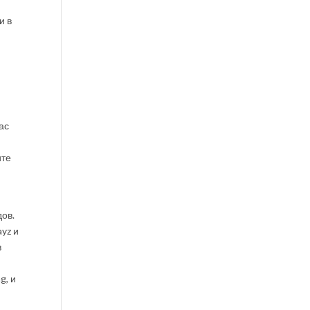
и в
и
,
ас
ите
дов.
ayz и
в
g, и