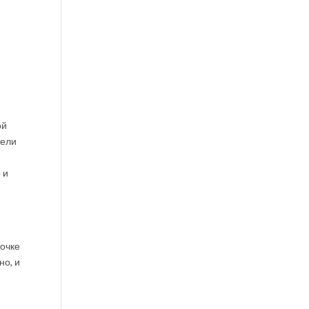
ой
жели
 и
точке
но, и