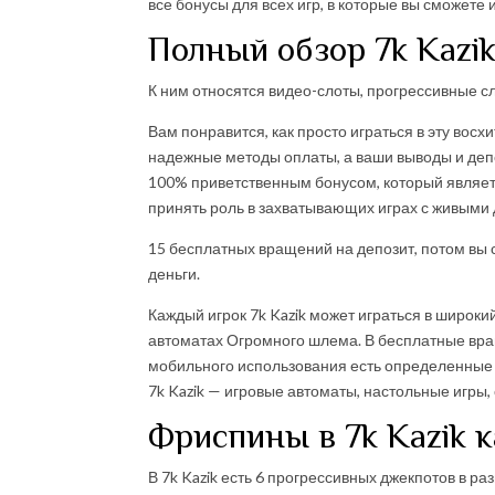
все бонусы для всех игр, в которые вы сможете и
Полный обзор 7k Kazik
К ним относятся видео-слоты, прогрессивные сл
Вам понравится, как просто играться в эту восх
надежные методы оплаты, а ваши выводы и деп
100% приветственным бонусом, который являет
принять роль в захватывающих играх с живыми
15 бесплатных вращений на депозит, потом вы
деньги.
Каждый игрок 7k Kazik может играться в широки
автоматах Огромного шлема. В бесплатные вра
мобильного использования есть определенные п
7k Kazik — игровые автоматы, настольные игры,
Фриспины в 7k Kazik 
В 7k Kazik есть 6 прогрессивных джекпотов в р