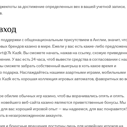
джекпоты за достижение определенных вех в вашей учетной записи,
в.
вход
 поддержки с общенациональным присутствием в Англии, значит, чт
ых брендов казино в мире. Ежели у вас есть какие-либо предложен
rt@7k Kazik. Вы сможете начать, нажав на ссылку, схожую приведен
ние. У вас есть 24 часа, чтоб вывести средства в согласовании с н
о вы сможете забрать собственный выигрыш в хоть какое время и
го подарка. Наслаждайтесь нашими азартными играми, мобильными
 Kazik есть хорошая коллекция игровых автоматов, фаворитных во 
 обилие обычных игр казино, чтоб вы ворачивались опять и опять.
новейшего веб-сайта казино являются приветственные бонусы. Мы
 для вас хороший игровой опыт — мы надеемся, для вас понравится!
ыть в незагроможденном аккаунте.
ия и бонусные вращения доступны лишь для новейших игроков на