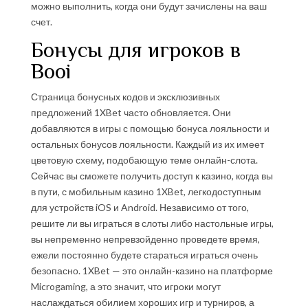
можно выполнить, когда они будут зачислены на ваш
счет.
Бонусы для игроков в
Booi
Страница бонусных кодов и эксклюзивных
предложений 1XBet часто обновляется. Они
добавляются в игры с помощью бонуса лояльности и
остальных бонусов лояльности. Каждый из их имеет
цветовую схему, подобающую теме онлайн-слота.
Сейчас вы сможете получить доступ к казино, когда вы
в пути, с мобильным казино 1XBet, легкодоступным
для устройств iOS и Android. Независимо от того,
решите ли вы играться в слоты либо настольные игры,
вы непременно непревзойденно проведете время,
ежели постоянно будете стараться играться очень
безопасно. 1XBet — это онлайн-казино на платформе
Microgaming, а это значит, что игроки могут
наслаждаться обилием хороших игр и турниров, а