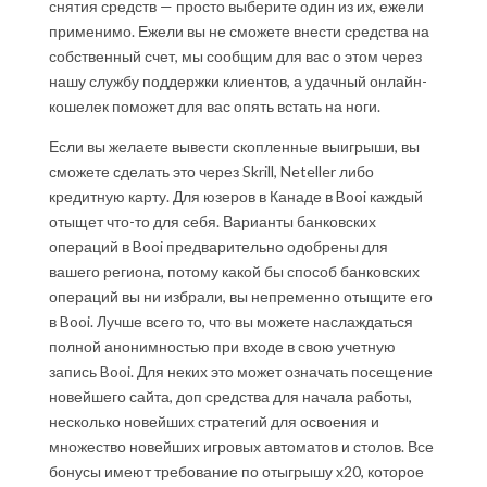
снятия средств — просто выберите один из их, ежели
применимо. Ежели вы не сможете внести средства на
собственный счет, мы сообщим для вас о этом через
нашу службу поддержки клиентов, а удачный онлайн-
кошелек поможет для вас опять встать на ноги.
Если вы желаете вывести скопленные выигрыши, вы
сможете сделать это через Skrill, Neteller либо
кредитную карту. Для юзеров в Канаде в Booi каждый
отыщет что-то для себя. Варианты банковских
операций в Booi предварительно одобрены для
вашего региона, потому какой бы способ банковских
операций вы ни избрали, вы непременно отыщите его
в Booi. Лучше всего то, что вы можете наслаждаться
полной анонимностью при входе в свою учетную
запись Booi. Для неких это может означать посещение
новейшего сайта, доп средства для начала работы,
несколько новейших стратегий для освоения и
множество новейших игровых автоматов и столов. Все
бонусы имеют требование по отыгрышу x20, которое