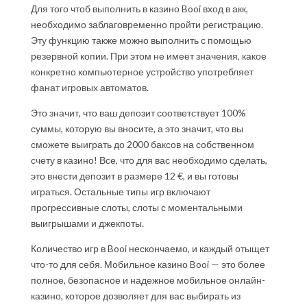
Для того чтоб выполнить в казино Booi вход в акк,
необходимо заблаговременно пройти регистрацию.
Эту функцию также можно выполнить с помощью
резервной копии. При этом не имеет значения, какое
конкретно компьютерное устройство употребляет
фанат игровых автоматов.
Это значит, что ваш депозит соответствует 100%
суммы, которую вы вносите, а это значит, что вы
сможете выиграть до 2000 баксов на собственном
счету в казино! Все, что для вас необходимо сделать,
это внести депозит в размере 12 €, и вы готовы
играться. Остальные типы игр включают
прогрессивные слоты, слоты с моментальными
выигрышами и джекпоты.
Количество игр в Booi нескончаемо, и каждый отыщет
что-то для себя. Мобильное казино Booi — это более
полное, безопасное и надежное мобильное онлайн-
казино, которое дозволяет для вас выбирать из