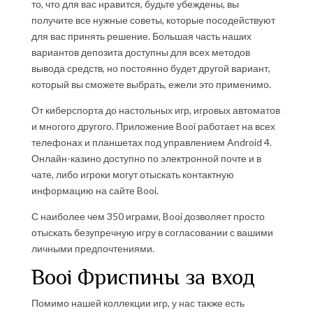
то, что для вас нравится, будьте убеждены, вы
получите все нужные советы, которые посодействуют
для вас принять решение. Большая часть наших
вариантов депозита доступны для всех методов
вывода средств, но постоянно будет другой вариант,
который вы сможете выбрать, ежели это применимо.
От киберспорта до настольных игр, игровых автоматов
и многого другого. Приложение Booi работает на всех
телефонах и планшетах под управлением Android 4.
Онлайн-казино доступно по электронной почте и в
чате, либо игроки могут отыскать контактную
информацию на сайте Booi.
С наиболее чем 350 играми, Booi дозволяет просто
отыскать безупречную игру в согласовании с вашими
личными предпочтениями.
Booi Фриспины за вход
Помимо нашей коллекции игр, у нас также есть