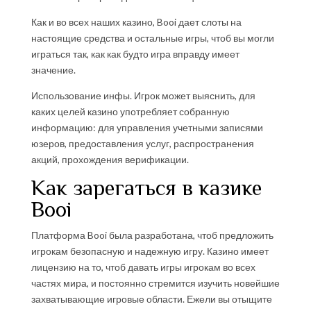
Как и во всех наших казино, Booi дает слоты на
настоящие средства и остальные игры, чтоб вы могли
играться так, как как будто игра вправду имеет
значение.
Использование инфы. Игрок может выяснить, для
каких целей казино употребляет собранную
информацию: для управления учетными записями
юзеров, предоставления услуг, распространения
акций, прохождения верификации.
Как зарегаться в казике
Booi
Платформа Booi была разработана, чтоб предложить
игрокам безопасную и надежную игру. Казино имеет
лицензию на то, чтоб давать игры игрокам во всех
частях мира, и постоянно стремится изучить новейшие
захватывающие игровые области. Ежели вы отыщите