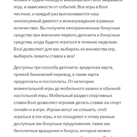
игру, в зависимости от событий. Все игры в Booi
честные, и каждый раз выплачивается наш
неописуемый джекпот и вознаграждения в равных
количествах. Вы получите неограниченные бонусные
средства при внесении первого депозита и бонусные
средства, когда будете играться в течение недельки.
Booi дозволяет для вас выбирать из множества игр,
выбирать лимиты ставок и все!
Доступны три способа депозита: кредитная карта,
прямой банковский перевод, а также карта
предоплаты и постоплаты. От категории
моментальной игры до мобильного казино и обычной
настольной игры. Мобильный раздел спортивных
ставок Booi дозволяет игрокам делать ставки на спорт
онлайн и в игре. Игроки могут не спешить, чтоб
играться в эти игры, и их поощряют к этому разные
доступные им бонусные предложения, такие как
бесплатные вращения и бонусы, которые можно