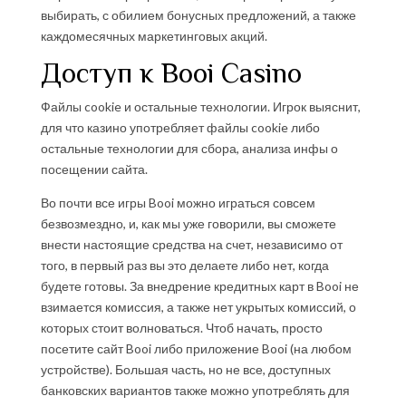
выбирать, с обилием бонусных предложений, а также
каждомесячных маркетинговых акций.
Доступ к Booi Casino
Файлы cookie и остальные технологии. Игрок выяснит,
для что казино употребляет файлы cookie либо
остальные технологии для сбора, анализа инфы о
посещении сайта.
Во почти все игры Booi можно играться совсем
безвозмездно, и, как мы уже говорили, вы сможете
внести настоящие средства на счет, независимо от
того, в первый раз вы это делаете либо нет, когда
будете готовы. За внедрение кредитных карт в Booi не
взимается комиссия, а также нет укрытых комиссий, о
которых стоит волноваться. Чтоб начать, просто
посетите сайт Booi либо приложение Booi (на любом
устройстве). Большая часть, но не все, доступных
банковских вариантов также можно употреблять для