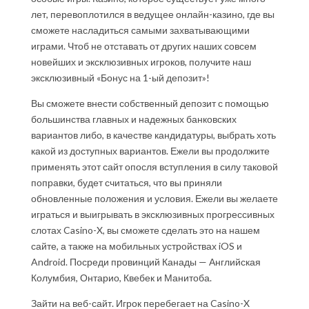
лет, перевоплотился в ведущее онлайн-казино, где вы
сможете насладиться самыми захватывающими
играми. Чтоб не отставать от других наших совсем
новейших и эксклюзивных игроков, получите наш
эксклюзивный «Бонус на 1-ый депозит»!
Вы сможете внести собственный депозит с помощью
большинства главных и надежных банковских
вариантов либо, в качестве кандидатуры, выбрать хоть
какой из доступных вариантов. Ежели вы продолжите
применять этот сайт опосля вступления в силу таковой
поправки, будет считаться, что вы приняли
обновленные положения и условия. Ежели вы желаете
играться и выигрывать в эксклюзивных прогрессивных
слотах Casino-X, вы сможете сделать это на нашем
сайте, а также на мобильных устройствах iOS и
Android. Посреди провинций Канады — Английская
Колумбия, Онтарио, Квебек и Манитоба.
Зайти на веб-сайт. Игрок перебегает на Casino-X