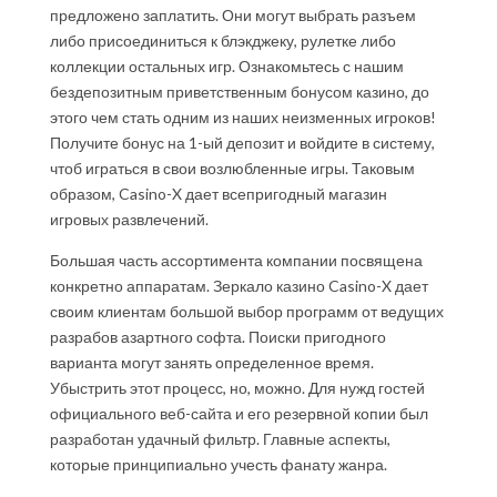
предложено заплатить. Они могут выбрать разъем
либо присоединиться к блэкджеку, рулетке либо
коллекции остальных игр. Ознакомьтесь с нашим
бездепозитным приветственным бонусом казино, до
этого чем стать одним из наших неизменных игроков!
Получите бонус на 1-ый депозит и войдите в систему,
чтоб играться в свои возлюбленные игры. Таковым
образом, Casino-X дает всепригодный магазин
игровых развлечений.
Большая часть ассортимента компании посвящена
конкретно аппаратам. Зеркало казино Casino-X дает
своим клиентам большой выбор программ от ведущих
разрабов азартного софта. Поиски пригодного
варианта могут занять определенное время.
Убыстрить этот процесс, но, можно. Для нужд гостей
официального веб-сайта и его резервной копии был
разработан удачный фильтр. Главные аспекты,
которые принципиально учесть фанату жанра.