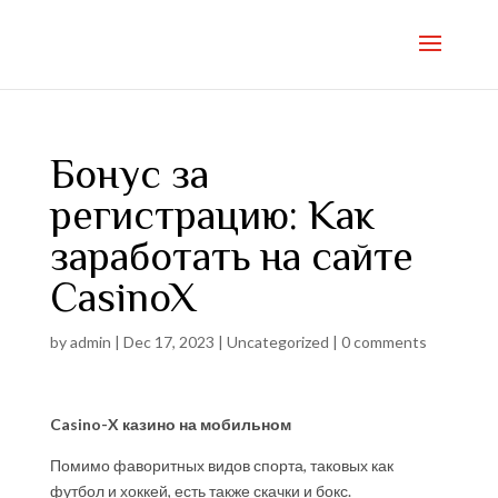
Бонус за
регистрацию: Как
заработать на сайте
CasinoX
by
admin
|
Dec 17, 2023
|
Uncategorized
|
0 comments
Casino-X казино на мобильном
Помимо фаворитных видов спорта, таковых как
футбол и хоккей, есть также скачки и бокс.