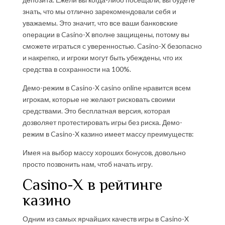
знать, что мы отлично зарекомендовали себя и
уважаемы. Это значит, что все ваши банковские
операции в Casino-X вполне защищены, потому вы
сможете играться с уверенностью. Casino-X безопасно
и накрепко, и игроки могут быть убеждены, что их
средства в сохранности на 100%.
Демо-режим в Casino-X casino online нравится всем
игрокам, которые не желают рисковать своими
средствами. Это бесплатная версия, которая
дозволяет протестировать игры без риска. Демо-
режим в Casino-X казино имеет массу преимуществ:
Имея на выбор массу хороших бонусов, довольно
просто позвонить нам, чтоб начать игру.
Casino-X в рейтинге
казино
Одним из самых ярчайших качеств игры в Casino-X