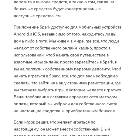
депозита и вывода средств, а также о том, как ваши
бонусные средства будут конвертированы в
доступные средства, см.
Приложение Spark доступно для мобильных устройств
Android и iOS, независимо от того, находитесь ли вы
дома либо в пути. Мы живем в мире, где все, что люди
желают от собственного онлайн-казино, просто в
использовании. Чтоб начать свое путешествие в
азартные игры онлайн, просто зарегайтесь в Spark, и
вы на полпути к собственному первому депозиту. Чтоб
начать играться в Spark, все, что для вас необходимо
сделать, это зайти на нашу страничку регистрации, где
вы сможете выбрать игры, в которые желаете играться.
Ваши требования к ставкам определяются методом
оплаты, который вы избрали для собственного счета
на настоящие средства, и приобретенным бонусом.
Если игрок решит, что желает играться по-
настоящему, он может внести собственный 1-ый
депозит, воспользовавшись одним из множества