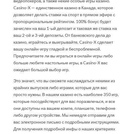
видеопокеров, а также некие особые игры казино.
Casino-X — единственное казино в Канаде, которое
дозволяет делать ставки на спорт в прямом эфире с
пропорциональным рейтингом. 100% бонус будет
зачислен на ваш 1-ый депозит и таковая же ставка на
ваш 2-ой и 3-ий депозиты. От банковского дела до
казино, играйтесь и выигрывайте, Casino-X сделает
вашу онлайн-игру гладкой и беспроблемной.
Предпочитаете ли вы играться в онлайн-игры либо
больше любите настольные игры, в Casino-X вас
ожидает большой выбор игр.
Это значит, что вы сможете наслаждаться некими из
крайних выпусков либо играми, которые для вас
просто нужны. В нашем казино есть наиболее 350 игр,
которые посодействуют для вас поразвлечься, и все
они доступны на вашем компе, планшете, телефоне
либо другом устройстве. Мы немедля отправим для
вас электронное письмо с подробными инструкциями.
Для получения подробной инфы о наших критериях