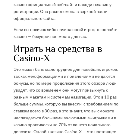
казино официальный веб-сайт и находит клавишу
регистрации. Она расположена в верхней части
официального сайта.
Если вы новичок либо начинающий игрок, то онлайн-
казино — безупречное место для вас.
Играть на средства в
Casino-X
Это может быть мало труднее для новейших игроков,
так как меж формациями и появлениями не даются
бонусы, но по мере продолжения этого обзора люди
увидят, что со временем они могут привыкнуть к
разным макетам и системам навигации. Это в 10 раз
больше суммы, которую вы внесли, с требованием по
ставкам всего в 30 раз, а это значит, что вы сможете
наслаждаться большими валютными выигрышами в
казино практически на 70% от вашего начального
депозита. Онлайн-казино Casino-X — это настоящее