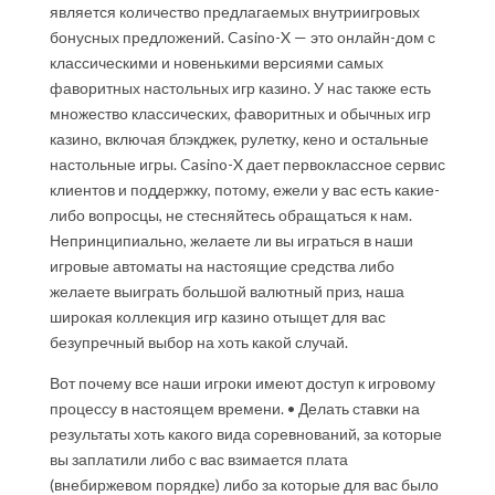
является количество предлагаемых внутриигровых
бонусных предложений. Casino-X — это онлайн-дом с
классическими и новенькими версиями самых
фаворитных настольных игр казино. У нас также есть
множество классических, фаворитных и обычных игр
казино, включая блэкджек, рулетку, кено и остальные
настольные игры. Casino-X дает первоклассное сервис
клиентов и поддержку, потому, ежели у вас есть какие-
либо вопросцы, не стесняйтесь обращаться к нам.
Непринципиально, желаете ли вы играться в наши
игровые автоматы на настоящие средства либо
желаете выиграть большой валютный приз, наша
широкая коллекция игр казино отыщет для вас
безупречный выбор на хоть какой случай.
Вот почему все наши игроки имеют доступ к игровому
процессу в настоящем времени. • Делать ставки на
результаты хоть какого вида соревнований, за которые
вы заплатили либо с вас взимается плата
(внебиржевом порядке) либо за которые для вас было