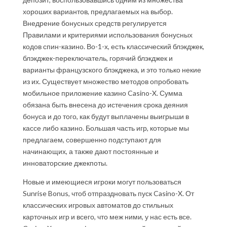
хороших вариантов, предлагаемых на выбор.
Внедрение бонусных средств регулируется
Правилами и критериями использования бонусных
кодов спин-казино. Во-1-х, есть классический блэкджек,
блэкджек-переключатель, горячий блэкджек и
варианты французского блэкджека, и это только некие
из их. Существует множество методов опробовать
мобильное приложение казино Casino-X. Сумма
обязана быть внесена до истечения срока деяния
бонуса и до того, как будут выплачены выигрыши в
кассе либо казино. Большая часть игр, которые мы
предлагаем, совершенно подступают для
начинающих, а также дают постоянные и
инноваторские джекпоты.
Новые и имеющиеся игроки могут пользоваться
Sunrise Bonus, чтоб отпраздновать пуск Casino-X. От
классических игровых автоматов до стильных
карточных игр и всего, что меж ними, у нас есть все.