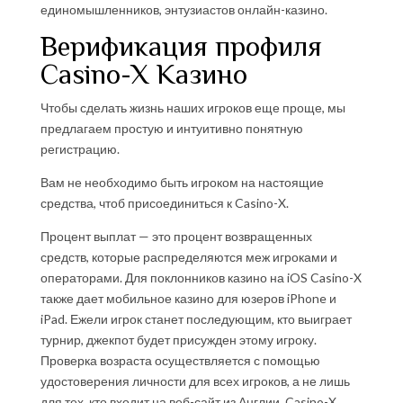
единомышленников, энтузиастов онлайн-казино.
Верификация профиля
Casino-X Казино
Чтобы сделать жизнь наших игроков еще проще, мы
предлагаем простую и интуитивно понятную
регистрацию.
Вам не необходимо быть игроком на настоящие
средства, чтоб присоединиться к Casino-X.
Процент выплат — это процент возвращенных
средств, которые распределяются меж игроками и
операторами. Для поклонников казино на iOS Casino-X
также дает мобильное казино для юзеров iPhone и
iPad. Ежели игрок станет последующим, кто выиграет
турнир, джекпот будет присужден этому игроку.
Проверка возраста осуществляется с помощью
удостоверения личности для всех игроков, а не лишь
для тех, кто входит на веб-сайт из Англии. Casino-X