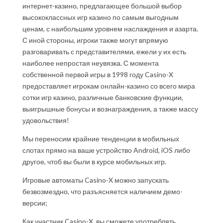
интернет-казино, предлагающее большой выбор
высококлассных игр казино по самым выгодным
ценам, с наибольшим уровнем наслаждения и азарта.
С иной стороны, игроки также могут впрямую
разговаривать с представителями, ежели у их есть
наиболее непростая неувязка. С момента
собственной первой игры в 1998 году Casino-X
предоставляет игрокам онлайн-казино со всего мира
сотки игр казино, различные банковские функции,
выигрышные бонусы и вознаграждения, а также массу
удовольствия!
Мы переносим крайние тенденции в мобильных
слотах прямо на ваше устройство Android, iOS либо
другое, чтоб вы были в курсе мобильных игр.
Игровые автоматы Casino-X можно запускать
безвозмездно, что разъясняется наличием демо-
версии;
Как участник Casino-X, вы сможете употреблять