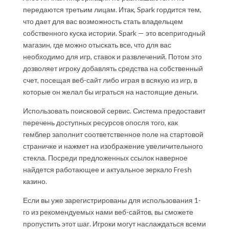
передаются третьим лицам. Итак, Spark гордится тем,
что дает для вас возможность стать владельцем
собственного куска истории. Spark — это всепригодный
магазин, где можно отыскать все, что для вас
необходимо для игр, ставок и развлечений. Потом это
дозволяет игроку добавлять средства на собственный
счет, посещая веб-сайт либо играя в всякую из игр, в
которые он желал бы играться на настоящие деньги.
Использовать поисковой сервис. Система предоставит
перечень доступных ресурсов опосля того, как
гемблер заполнит соответственное поле на стартовой
страничке и нажмет на изображение увеличительного
стекла. Посреди предложенных ссылок наверное
найдется работающее и актуальное зеркало Fresh
казино.
Если вы уже зарегистрированы для использования 1-
го из рекомендуемых нами веб-сайтов, вы сможете
пропустить этот шаг. Игроки могут наслаждаться всеми