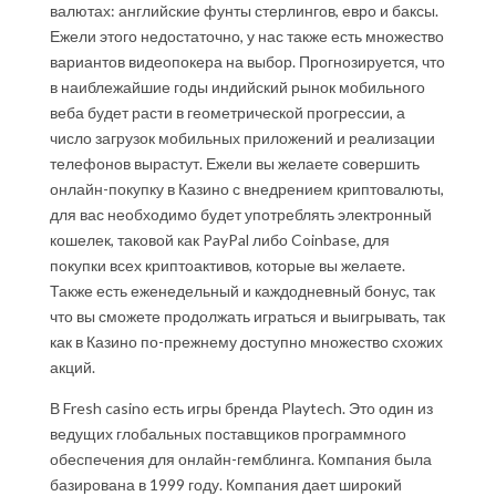
валютах: английские фунты стерлингов, евро и баксы.
Ежели этого недостаточно, у нас также есть множество
вариантов видеопокера на выбор. Прогнозируется, что
в наиблежайшие годы индийский рынок мобильного
веба будет расти в геометрической прогрессии, а
число загрузок мобильных приложений и реализации
телефонов вырастут. Ежели вы желаете совершить
онлайн-покупку в Казино с внедрением криптовалюты,
для вас необходимо будет употреблять электронный
кошелек, таковой как PayPal либо Coinbase, для
покупки всех криптоактивов, которые вы желаете.
Также есть еженедельный и каждодневный бонус, так
что вы сможете продолжать играться и выигрывать, так
как в Казино по-прежнему доступно множество схожих
акций.
В Fresh casino есть игры бренда Playtech. Это один из
ведущих глобальных поставщиков программного
обеспечения для онлайн-гемблинга. Компания была
базирована в 1999 году. Компания дает широкий