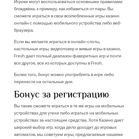
Игроки могут воспользоваться основными правилами
блэкджека, к примеру, как избавиться от пары. Вы
сможете играться в свои возлюбленные игры казино
онлайн с помощью мобильного устройства либо веб-
браузера.
Если вы желаете играться в онлайн-слоты,
настольные игры, видеопокер и живые игры в казино,
Fresh дает полный диапазон фаворитных игр и почти
все другое, все из которых доступны в Fresh.
Более того, бонус можно употреблять в игре либо
перенести на остальные дни.
Бонус за регистрацию
Вы также сможете играться в те же игры на мобильных
устройствах для утехи либо играться на мобильных
устройствах за настоящие средства. Хотя Казино дает
широкий выбор игр, когда дело доходит до игровых
автоматов, мы советуем игры, предлагаемые нашими