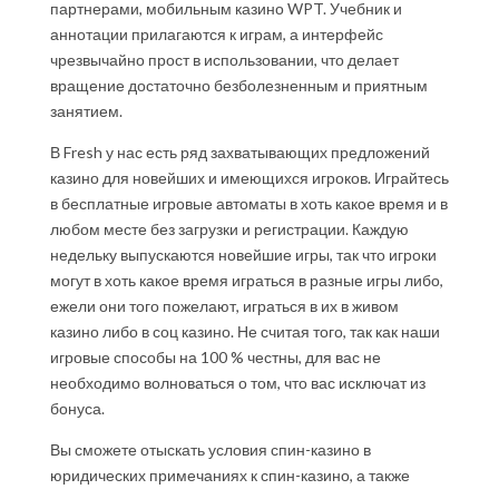
партнерами, мобильным казино WPT. Учебник и
аннотации прилагаются к играм, а интерфейс
чрезвычайно прост в использовании, что делает
вращение достаточно безболезненным и приятным
занятием.
В Fresh у нас есть ряд захватывающих предложений
казино для новейших и имеющихся игроков. Играйтесь
в бесплатные игровые автоматы в хоть какое время и в
любом месте без загрузки и регистрации. Каждую
недельку выпускаются новейшие игры, так что игроки
могут в хоть какое время играться в разные игры либо,
ежели они того пожелают, играться в их в живом
казино либо в соц казино. Не считая того, так как наши
игровые способы на 100 % честны, для вас не
необходимо волноваться о том, что вас исключат из
бонуса.
Вы сможете отыскать условия спин-казино в
юридических примечаниях к спин-казино, а также