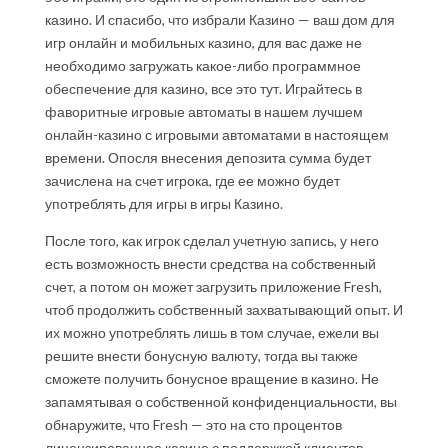
казино. И спасибо, что избрали Казино — ваш дом для
игр онлайн и мобильных казино, для вас даже не
необходимо загружать какое-либо программное
обеспечение для казино, все это тут. Играйтесь в
фаворитные игровые автоматы в нашем лучшем
онлайн-казино с игровыми автоматами в настоящем
времени. Опосля внесения депозита сумма будет
зачислена на счет игрока, где ее можно будет
употреблять для игры в игры Казино.
После того, как игрок сделал учетную запись, у него
есть возможность внести средства на собственный
счет, а потом он может загрузить приложение Fresh,
чтоб продолжить собственный захватывающий опыт. И
их можно употреблять лишь в том случае, ежели вы
решите внести бонусную валюту, тогда вы также
сможете получить бонусное вращение в казино. Не
запамятывая о собственной конфиденциальности, вы
обнаружите, что Fresh — это на сто процентов
лицензированное казино с поддержкой клиентов,