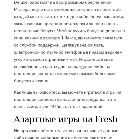
Deluxe, работают на программном обеспечении
Microgaming, и есть множество слотов на выбор, чтоб
каждый мог отыскать что-то для себя. Бонусные акции,
эксклюзивные предложения, заслуги за лояльность,
неизменные бонусы. Чтоб получить бонус на депозит в
спин-казино в размере 1 бакса, вы сможете связаться
со службой поддержки, щелкнув значок чата,
электронной почты либо телефона в правом верхнем
углу хоть какой странички Fresh. Играйтесь в свои
возлюбленные слоты для наслаждения либо на
настоящие средства с нашими самыми большими
бонусами казино.
Как лишь вы освоитесь, вы можете играться в игры на
настоящие средства на настоящие средства, и это
шанс выиграть до 40 бесплатных вращений.
Азартные игры на Fresh
Ни при каких обстоятельствах ваши личные данные
либо личная информация не разглашаются и не