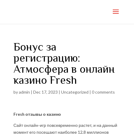
Бонус за
регистрацию:
Атмосфера в онлайн
казино Fresh
by
admin
|
Dec 17, 2023
|
Uncategorized
|
0 comments
Fresh отзывы о казино
Сайт онлайн-игр повсевременно растет, и на данный
момент его посещают наиболее 12,8 миллионов