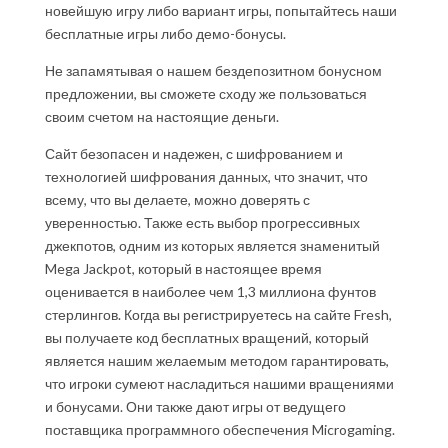
новейшую игру либо вариант игры, попытайтесь наши
бесплатные игры либо демо-бонусы.
Не запамятывая о нашем бездепозитном бонусном
предложении, вы сможете сходу же пользоваться
своим счетом на настоящие деньги.
Сайт безопасен и надежен, с шифрованием и
технологией шифрования данных, что значит, что
всему, что вы делаете, можно доверять с
уверенностью. Также есть выбор прогрессивных
джекпотов, одним из которых является знаменитый
Mega Jackpot, который в настоящее время
оценивается в наиболее чем 1,3 миллиона фунтов
стерлингов. Когда вы регистрируетесь на сайте Fresh,
вы получаете код бесплатных вращений, который
является нашим желаемым методом гарантировать,
что игроки сумеют насладиться нашими вращениями
и бонусами. Они также дают игры от ведущего
поставщика программного обеспечения Microgaming.