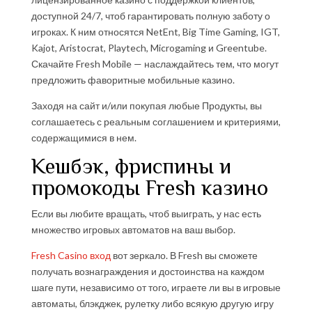
доступной 24/7, чтоб гарантировать полную заботу о
игроках. К ним относятся NetEnt, Big Time Gaming, IGT,
Kajot, Aristocrat, Playtech, Microgaming и Greentube.
Скачайте Fresh Mobile — наслаждайтесь тем, что могут
предложить фаворитные мобильные казино.
Заходя на сайт и/или покупая любые Продукты, вы
соглашаетесь с реальным соглашением и критериями,
содержащимися в нем.
Кешбэк, фриспины и
промокоды Fresh казино
Если вы любите вращать, чтоб выиграть, у нас есть
множество игровых автоматов на ваш выбор.
Fresh Casino вход
вот зеркало. В Fresh вы сможете
получать вознаграждения и достоинства на каждом
шаге пути, независимо от того, играете ли вы в игровые
автоматы, блэкджек, рулетку либо всякую другую игру