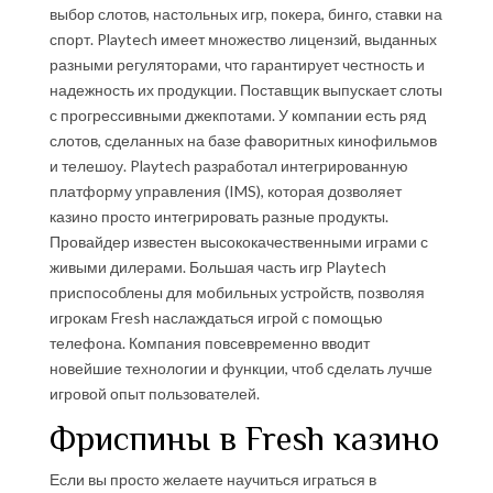
выбор слотов, настольных игр, покера, бинго, ставки на
спорт. Playtech имеет множество лицензий, выданных
разными регуляторами, что гарантирует честность и
надежность их продукции. Поставщик выпускает слоты
с прогрессивными джекпотами. У компании есть ряд
слотов, сделанных на базе фаворитных кинофильмов
и телешоу. Playtech разработал интегрированную
платформу управления (IMS), которая дозволяет
казино просто интегрировать разные продукты.
Провайдер известен высококачественными играми с
живыми дилерами. Большая часть игр Playtech
приспособлены для мобильных устройств, позволяя
игрокам Fresh наслаждаться игрой с помощью
телефона. Компания повсевременно вводит
новейшие технологии и функции, чтоб сделать лучше
игровой опыт пользователей.
Фриспины в Fresh казино
Если вы просто желаете научиться играться в