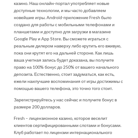
казино. Наш онлайн-портал употребляет новые
доступные технологии, и мы часто добавляем
новейшие игры. Android-приложение Fresh было
создано для работы с мобильными телефонами и
планшетами и доступно для загрузки в магазине
Google Play и App Store. Вы сможете играться с
реальным дилером наверху либо крутить его вживую,
пока они крутят его на дальней стороне. Как лишь
ваша учетная запись будет доказана, вы получите
право на 100% бонус до 250% от вашего начального
депозита. Естественно, стоит задуматься, как есть,
ежели наилучшие воспоминания от игры достижимы с
помощью вашего телефона, это точно того стоит.
Зарегистрируйтесь у нас сейчас и получите бонус в
размере 200 долларов.
Fresh – лицензионное казино, которое веселит
клиентов сертифицированными слотами и бонусами.
Клуб работает по лицензии интернационального