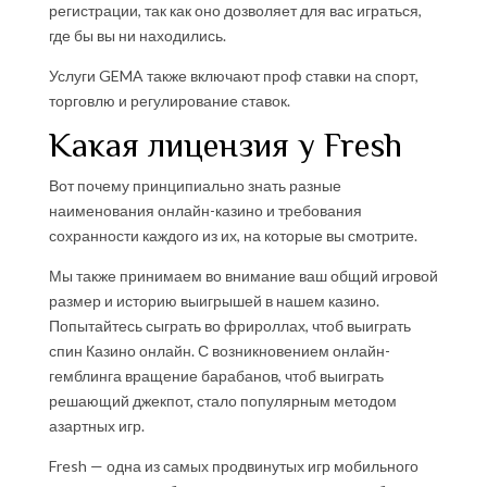
регистрации, так как оно дозволяет для вас играться,
где бы вы ни находились.
Услуги GEMA также включают проф ставки на спорт,
торговлю и регулирование ставок.
Какая лицензия у Fresh
Вот почему принципиально знать разные
наименования онлайн-казино и требования
сохранности каждого из их, на которые вы смотрите.
Мы также принимаем во внимание ваш общий игровой
размер и историю выигрышей в нашем казино.
Попытайтесь сыграть во фрироллах, чтоб выиграть
спин Казино онлайн. С возникновением онлайн-
гемблинга вращение барабанов, чтоб выиграть
решающий джекпот, стало популярным методом
азартных игр.
Fresh — одна из самых продвинутых игр мобильного