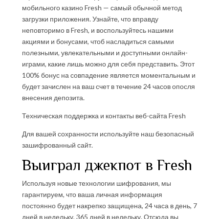
мобильного казино Fresh — самый обычной метод
загрузки приложения. Узнайте, что вправду
неповторимо в Fresh, и воспользуйтесь нашими
акциями и бонусами, чтоб насладиться самыми
полезными, увлекательными и доступными онлайн-
играми, какие лишь можно для себя представить. Этот
100% бонус на совпадение является моментальным и
будет зачислен на ваш счет в течение 24 часов опосля
внесения депозита.
Техническая поддержка и контакты веб-сайта Fresh
Для вашей сохранности используйте наш безопасный
зашифрованный сайт.
Выиграл джекпот в Fresh
Используя новые технологии шифрования, мы
гарантируем, что ваша личная информация
постоянно будет накрепко защищена, 24 часа в день, 7
дней в недельку, 365 дней в недельку. Отсюда вы