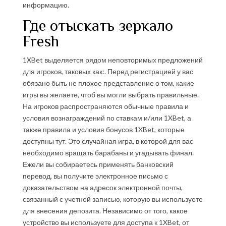
информацию.
Где отыскать зеркало
Fresh
1XBet выделяется рядом неповторимых предложений
для игроков, таковых как:. Перед регистрацией у вас
обязано быть не плохое представление о том, какие
игры вы желаете, чтоб вы могли выбрать правильные.
На игроков распространяются обычные правила и
условия вознаграждений по ставкам и/или 1XBet, а
также правила и условия бонусов 1XBet, которые
доступны тут. Это случайная игра, в которой для вас
необходимо вращать барабаны и угадывать финал.
Ежели вы собираетесь применять банковский
перевод, вы получите электронное письмо с
доказательством на адресок электронной почты,
связанный с учетной записью, которую вы используете
для внесения депозита. Независимо от того, какое
устройство вы используете для доступа к 1XBet, от