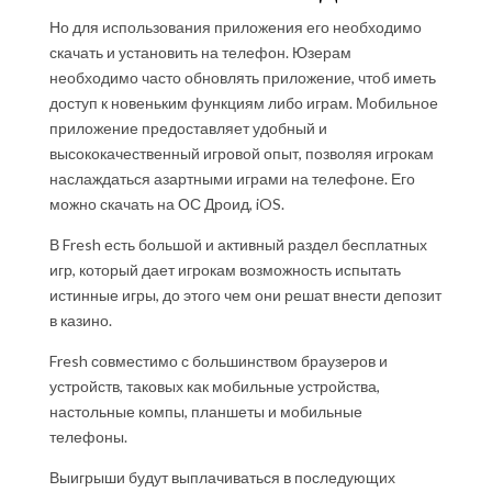
Но для использования приложения его необходимо
скачать и установить на телефон. Юзерам
необходимо часто обновлять приложение, чтоб иметь
доступ к новеньким функциям либо играм. Мобильное
приложение предоставляет удобный и
высококачественный игровой опыт, позволяя игрокам
наслаждаться азартными играми на телефоне. Его
можно скачать на ОС Дроид, iOS.
В Fresh есть большой и активный раздел бесплатных
игр, который дает игрокам возможность испытать
истинные игры, до этого чем они решат внести депозит
в казино.
Fresh совместимо с большинством браузеров и
устройств, таковых как мобильные устройства,
настольные компы, планшеты и мобильные
телефоны.
Выигрыши будут выплачиваться в последующих