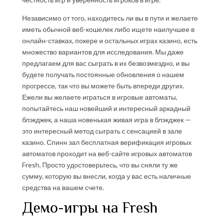
Независимо от того, находитесь ли вы в пути и желаете
иметь обычной веб-кошелек либо ищете наилучшее в
онлайн-ставках, покере и остальных играх казино, есть
множество вариантов для исследования. Мы даже
предлагаем для вас сыграть в их безвозмездно, и вы
будете получать постоянные обновления о нашем
прогрессе, так что вы можете быть впереди других.
Ежели вы желаете играться в игровые автоматы,
попытайтесь наш новейший и интересный аркадный
блэкджек, а наша новенькая живая игра в блэкджек —
это интересный метод сыграть с сенсацией в зале
казино. Спинн зал бесплатная верификация игровых
автоматов проходит на веб-сайте игровых автоматов
Fresh. Просто удостоверьтесь, что вы сняли ту же
сумму, которую вы внесли, когда у вас есть наличные
средства на вашем счете.
Демо-игры на Fresh