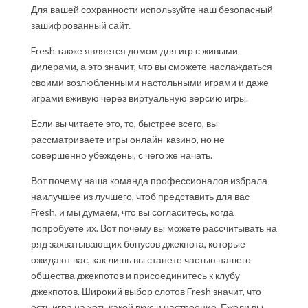
Для вашей сохранности используйте наш безопасный
зашифрованный сайт.
Fresh также является домом для игр с живыми
дилерами, а это значит, что вы сможете наслаждаться
своими возлюбленными настольными играми и даже
играми вживую через виртуальную версию игры.
Если вы читаете это, то, быстрее всего, вы
рассматриваете игры онлайн-казино, но не
совершенно убеждены, с чего же начать.
Вот почему наша команда профессионалов избрала
наилучшее из лучшего, чтоб представить для вас
Fresh, и мы думаем, что вы согласитесь, когда
попробуете их. Вот почему вы можете рассчитывать на
ряд захватывающих бонусов джекпота, которые
ожидают вас, как лишь вы станете частью нашего
общества джекпотов и присоединитесь к клубу
джекпотов. Широкий выбор слотов Fresh значит, что
есть игра на хоть какой вкус и настроение. Ежели вы