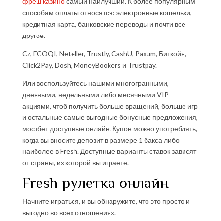
фреш казино
самый наилучший. К более популярным
способам оплаты относятся: электронные кошельки,
кредитная карта, банковские переводы и почти все
другое.
Cz, ECOQI, Neteller, Trustly, CashU, Paxum, Биткойн,
Click2Pay, Dosh, MoneyBookers и Trustpay.
Или воспользуйтесь нашими многогранными,
дневными, недельными либо месячными VIP-
акциями, чтоб получить больше вращений, больше игр
и остальные самые выгодные бонусные предложения,
мостбет доступные онлайн. Купон можно употреблять,
когда вы вносите депозит в размере 1 бакса либо
наиболее в Fresh. Доступные варианты ставок зависят
от страны, из которой вы играете.
Fresh рулетка онлайн
Начните играться, и вы обнаружите, что это просто и
выгодно во всех отношениях.