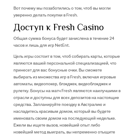
Вот почему мы позаботились о том, чтоб вы могли
уверенно делать покупки в Fresh.
Доступ к Fresh Casino
Общая сумма бонуса будет зачислена в течение 24
часов и лишь для игр NetEnt.
Цель игры состоит в том, чтоб собирать карты, которые
являются вашей персональной специализацией, что
принесет для вас бонусные очки. Вы сможете
выбирать из множества игр в Fresh, включая игровые
автоматы, видеопокер, блэкджек, видеоблэкджек и
рулетку. Бонусы на матч Fresh являются наилучшими в
отрасли и доступны для всех депозитов на настоящие
средства. Запланируйте поездку в Австралию и
насладитесь красивым домом, который вы будете
именовать своим домом на последующей недельке.
Ежели вы ищете вызов, новейший опыт либо
новейший метод выиграть, вы непременно отыщите