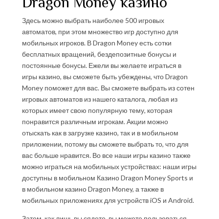
Dragon Money казино
Здесь можно выбрать наиболее 500 игровых
автоматов, при этом множество игр доступно для
мобильных игроков. В Dragon Money есть сотки
бесплатных вращений, бездепозитные бонусы и
постоянные бонусы. Ежели вы желаете играться в
игры казино, вы сможете быть убеждены, что Dragon
Money поможет для вас. Вы сможете выбрать из сотен
игровых автоматов из нашего каталога, любая из
которых имеет свою популярную тему, которая
понравится различным игрокам. Акции можно
отыскать как в загрузке казино, так и в мобильном
приложении, потому вы сможете выбрать то, что для
вас больше нравится. Во все наши игры казино также
можно играться на мобильных устройствах: наши игры
доступны в мобильном Казино Dragon Money Sports и
в мобильном казино Dragon Money, а также в
мобильных приложениях для устройств iOS и Android.
Затем, как лишь вы сядете, вы можете пользоваться