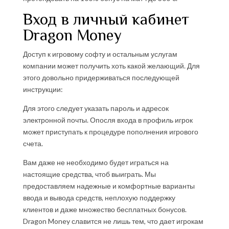
Вход в личный кабинет
Dragon Money
Доступ к игровому софту и остальным услугам
компании может получить хоть какой желающий. Для
этого довольно придерживаться последующей
инструкции:
Для этого следует указать пароль и адресок
электронной почты. Опосля входа в профиль игрок
может приступать к процедуре пополнения игрового
счета.
Вам даже не необходимо будет играться на
настоящие средства, чтоб выиграть. Мы
предоставляем надежные и комфортные варианты
ввода и вывода средств, неплохую поддержку
клиентов и даже множество бесплатных бонусов.
Dragon Money славится не лишь тем, что дает игрокам