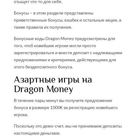
отыщет что-то для себя.
Бонусы – в этом разделе представлены
приветственные бонусы, кэшбек и остальные акции, а
также правила их получения.
Бонусные коды Dragon Money предусмотрены для
того, чтоб новейшие игроки могли просто
зарегистрироваться и внести депозит с надлежащими
предложениями и критериями, действующими для
этого бездепозитного бонуса.
Азартные игры на
Dragon Money
В течение пары минут вы получите предложение
бонуса в размере 1000€ за регистрацию новейшего
игрока.
Поскольку это демо-счет, мы не принимаем депозиты
настоящими деньгами.