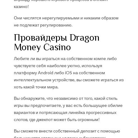
казино!
Они числятся нерегулируемыми и никаким образом
не подлежат регулированию.
Провайдеры Dragon
Money Casino
Любите ли вы играться на собственном компе либо
чувствуете себя наиболее уютно, используя
платформу Android либо iOS на собственном
интеллектуальном устройстве, вы сможете играться из
хоть какой точки мира.
Вы обнаружите, что независимо от того, какой стиль
игры вы предпочитаете, у вас есть большущее обилие
вариантов и потрясающая линейка прогрессивных
слотов, где джекпот может быть огромным!
Вы сможете внести собственный депозит с помощью
большинства главных и надежных банковских