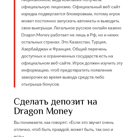
официальную лицензию. Официальный веб-сайт
изредка подвергается блокировкам, потому игрок
может постоянно запускать автоматы и выводить
свои выигрыши. Легальное русское онлайн казино
Dragon Money работает не лишь в Рф, но и неких
остальных странах. Это Казахстан, Турция,
Азербайджан и Франция. Общий перечень
доступных и ограниченных государств есть на
официальном веб-сайте. Игрок должен изучить эту
информацию, чтоб предотвратить появление
заморочек во время вывода средств либо
отыгрыша бонусов.
Сделать депозит на
Dragon Money
Вы понимаете, как говорят: «Если это звучит очень
отлично, чтоб быть правдой, может быть, так оно и
есть».