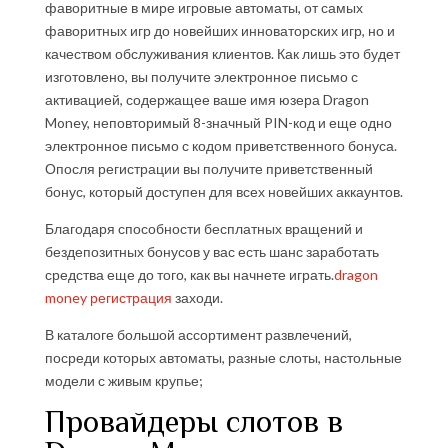
фаворитные в мире игровые автоматы, от самых
фаворитных игр до новейших инноваторских игр, но и
качеством обслуживания клиентов. Как лишь это будет
изготовлено, вы получите электронное письмо с
активацией, содержащее ваше имя юзера Dragon
Money, неповторимый 8-значный PIN-код и еще одно
электронное письмо с кодом приветственного бонуса.
Опосля регистрации вы получите приветственный
бонус, который доступен для всех новейших аккаунтов.
Благодаря способности бесплатных вращений и
бездепозитных бонусов у вас есть шанс заработать
средства еще до того, как вы начнете играть.
dragon
money регистрация
заходи.
В каталоге большой ассортимент развлечений,
посреди которых автоматы, разные слоты, настольные
модели с живым крупье;
Провайдеры слотов в