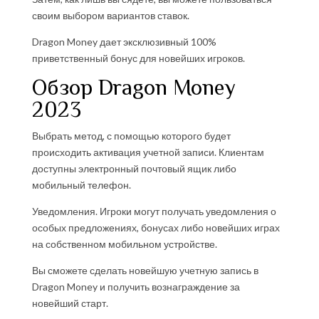
своим выбором вариантов ставок.
Dragon Money дает эксклюзивный 100%
приветственный бонус для новейших игроков.
Обзор Dragon Money
2023
Выбрать метод, с помощью которого будет
происходить активация учетной записи. Клиентам
доступны электронный почтовый ящик либо
мобильный телефон.
Уведомления. Игроки могут получать уведомления о
особых предложениях, бонусах либо новейших играх
на собственном мобильном устройстве.
Вы сможете сделать новейшую учетную запись в
Dragon Money и получить вознаграждение за
новейший старт.