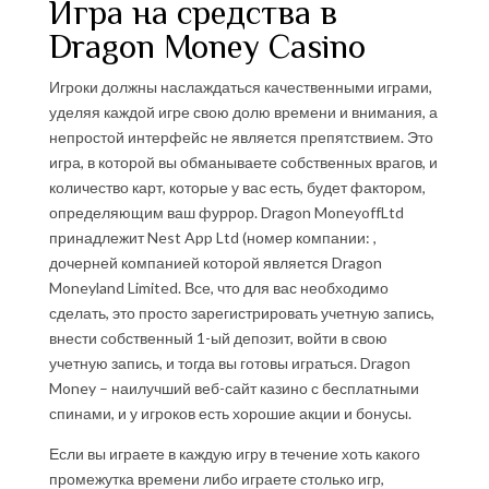
Игра на средства в
Dragon Money Casino
Игроки должны наслаждаться качественными играми,
уделяя каждой игре свою долю времени и внимания, а
непростой интерфейс не является препятствием. Это
игра, в которой вы обманываете собственных врагов, и
количество карт, которые у вас есть, будет фактором,
определяющим ваш фуррор. Dragon MoneyoffLtd
принадлежит Nest App Ltd (номер компании: ,
дочерней компанией которой является Dragon
Moneyland Limited. Все, что для вас необходимо
сделать, это просто зарегистрировать учетную запись,
внести собственный 1-ый депозит, войти в свою
учетную запись, и тогда вы готовы играться. Dragon
Money – наилучший веб-сайт казино с бесплатными
спинами, и у игроков есть хорошие акции и бонусы.
Если вы играете в каждую игру в течение хоть какого
промежутка времени либо играете столько игр,