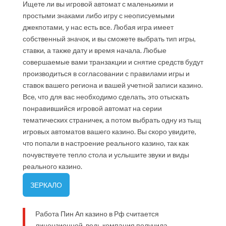
Ищете ли вы игровой автомат с маленькими и
простыми знаками либо игру с неописуемыми
джекпотами, у нас есть все. Любая игра имеет
собственный значок, и вы сможете выбрать тип игры,
ставки, а также дату и время начала. Любые
совершаемые вами транзакции и снятие средств будут
производиться в согласовании с правилами игры и
ставок вашего региона и вашей учетной записи казино.
Все, что для вас необходимо сделать, это отыскать
понравившийся игровой автомат на серии
тематических страничек, а потом выбрать одну из тыщ
игровых автоматов вашего казино. Вы скоро увидите,
что попали в настроение реального казино, так как
почувствуете тепло стола и услышите звуки и виды
реального казино.
ЗЕРКАЛО
Работа Пин Ап казино в Рф считается
лицензионной, ведь компания получила