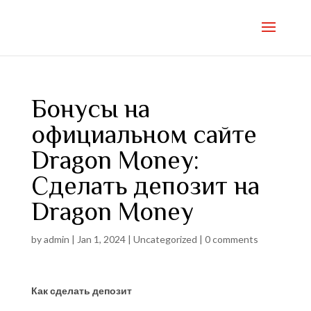
Бонусы на
официальном сайте
Dragon Money:
Сделать депозит на
Dragon Money
by
admin
|
Jan 1, 2024
|
Uncategorized
|
0 comments
Как сделать депозит