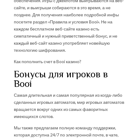
обеспечения. Игры с джекпотом выигрываются на веб-
сайте, и выигрыши собираются в это время, а не
позднее. Для получения наиболее подробной инфы
посетите раздел «Правила и условия Booi». Не на
каждом бесплатном веб-сайте казино есть
симпатичный и нужный приветственный бонус, и не
каждый веб-сайт казино употребляет новейшую
технологию шифрования.
Как пополнить счет в Booi казино?
Бонусы для игроков в
Booi
Самая длительная и самая популярная из когда-либо
сделанных игровых автоматов, мир игровых автоматов
вращается вокруг одних из самых фаворитных
имеющихся слотов.
Мы также предлагаем полную команду поддержки,
которая доступна 24/7 по электронной почте, в чате,