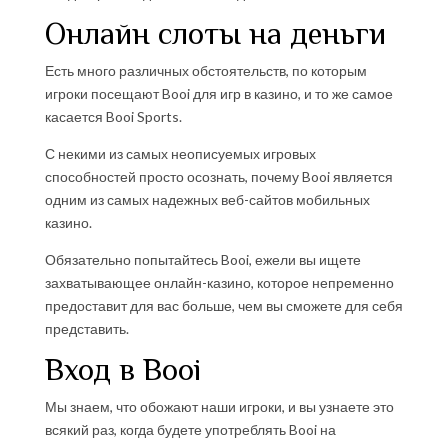
Онлайн слоты на деньги
Есть много различных обстоятельств, по которым
игроки посещают Booi для игр в казино, и то же самое
касается Booi Sports.
С некими из самых неописуемых игровых
способностей просто осознать, почему Booi является
одним из самых надежных веб-сайтов мобильных
казино.
Обязательно попытайтесь Booi, ежели вы ищете
захватывающее онлайн-казино, которое непременно
предоставит для вас больше, чем вы сможете для себя
представить.
Вход в Booi
Мы знаем, что обожают наши игроки, и вы узнаете это
всякий раз, когда будете употреблять Booi на