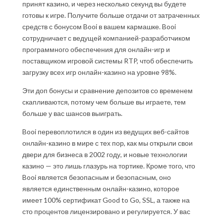
принят казино, и через несколько секунд вы будете
готовы к игре. Получите больше отдачи от затраченных
средств с бонусом Booi в вашем кармашке. Booi
сотрудничает с ведущей компанией-разработчиком
программного обеспечения для онлайн-игр и
поставщиком игровой системы RTP, чтоб обеспечить
загрузку всех игр онлайн-казино на уровне 98%.
Эти доп бонусы и сравнение депозитов со временем
скапливаются, потому чем больше вы играете, тем
больше у вас шансов выиграть.
Booi перевоплотился в один из ведущих веб-сайтов
онлайн-казино в мире с тех пор, как мы открыли свои
двери для бизнеса в 2002 году, и новые технологии
казино — это лишь глазурь на тортике. Кроме того, что
Booi является безопасным и безопасным, оно
является единственным онлайн-казино, которое
имеет 100% сертификат Good to Go, SSL, а также на
сто процентов лицензировано и регулируется. У вас