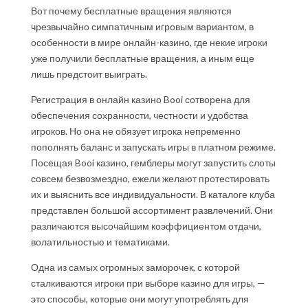
Вот почему бесплатные вращения являются
чрезвычайно симпатичным игровым вариантом, в
особенности в мире онлайн-казино, где некие игроки
уже получили бесплатные вращения, а иным еще
лишь предстоит выиграть.
Регистрация в онлайн казино Booi сотворена для
обеспечения сохранности, честности и удобства
игроков. Но она не обязует игрока непременно
пополнять баланс и запускать игры в платном режиме.
Посещая Booi казино, гемблеры могут запустить слоты
совсем безвозмездно, ежели желают протестировать
их и выяснить все индивидуальности. В каталоге клуба
представлен большой ассортимент развлечений. Они
различаются высочайшим коэффициентом отдачи,
волатильностью и тематиками.
Одна из самых огромных заморочек, с которой
сталкиваются игроки при выборе казино для игры, —
это способы, которые они могут употреблять для