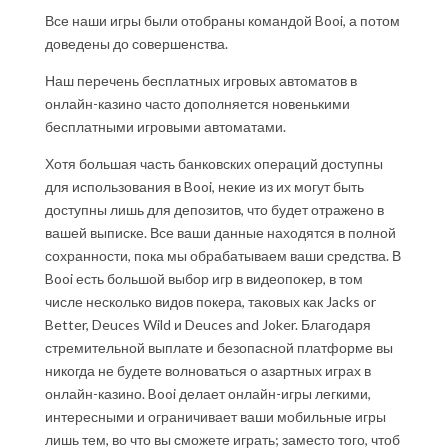
Все наши игры были отобраны командой Booi, а потом
доведены до совершенства.
Наш перечень бесплатных игровых автоматов в
онлайн-казино часто дополняется новенькими
бесплатными игровыми автоматами.
Хотя большая часть банковских операций доступны
для использования в Booi, некие из их могут быть
доступны лишь для депозитов, что будет отражено в
вашей выписке. Все ваши данные находятся в полной
сохранности, пока мы обрабатываем ваши средства. В
Booi есть большой выбор игр в видеопокер, в том
числе несколько видов покера, таковых как Jacks or
Better, Deuces Wild и Deuces and Joker. Благодаря
стремительной выплате и безопасной платформе вы
никогда не будете волноваться о азартных играх в
онлайн-казино. Booi делает онлайн-игры легкими,
интересными и ограничивает ваши мобильные игры
лишь тем, во что вы сможете играть; заместо того, чтоб