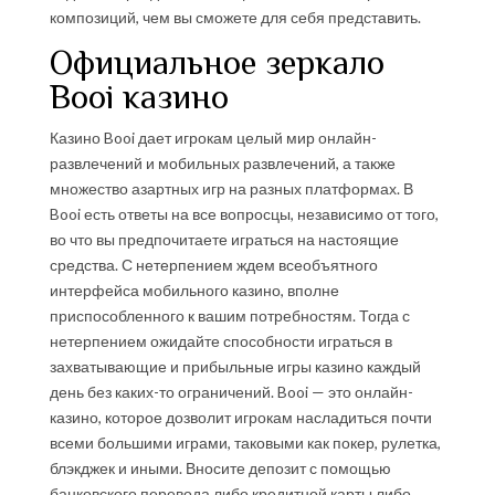
композиций, чем вы сможете для себя представить.
Официальное зеркало
Booi казино
Казино Booi дает игрокам целый мир онлайн-
развлечений и мобильных развлечений, а также
множество азартных игр на разных платформах. В
Booi есть ответы на все вопросцы, независимо от того,
во что вы предпочитаете играться на настоящие
средства. С нетерпением ждем всеобъятного
интерфейса мобильного казино, вполне
приспособленного к вашим потребностям. Тогда с
нетерпением ожидайте способности играться в
захватывающие и прибыльные игры казино каждый
день без каких-то ограничений. Booi — это онлайн-
казино, которое дозволит игрокам насладиться почти
всеми большими играми, таковыми как покер, рулетка,
блэкджек и иными. Вносите депозит с помощью
банковского перевода либо кредитной карты либо