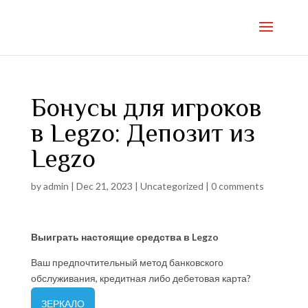
Бонусы для игроков
в Legzo: Депозит из
Legzo
by
admin
|
Dec 21, 2023
|
Uncategorized
|
0 comments
Выиграть настоящие средства в Legzo
Ваш предпочтительный метод банковского
обслуживания, кредитная либо дебетовая карта?
ЗЕРКАЛО