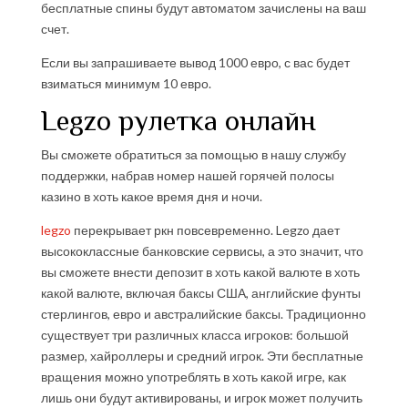
бесплатные спины будут автоматом зачислены на ваш
счет.
Если вы запрашиваете вывод 1000 евро, с вас будет
взиматься минимум 10 евро.
Legzo рулетка онлайн
Вы сможете обратиться за помощью в нашу службу
поддержки, набрав номер нашей горячей полосы
казино в хоть какое время дня и ночи.
legzo
перекрывает ркн повсевременно. Legzo дает
высококлассные банковские сервисы, а это значит, что
вы сможете внести депозит в хоть какой валюте в хоть
какой валюте, включая баксы США, английские фунты
стерлингов, евро и австралийские баксы. Традиционно
существует три различных класса игроков: большой
размер, хайроллеры и средний игрок. Эти бесплатные
вращения можно употреблять в хоть какой игре, как
лишь они будут активированы, и игрок может получить