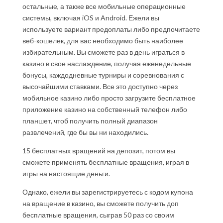
остальные, а также все мобильные операционные
системы, включая iOS и Android. Ежели вы
используете вариант предоплаты либо предпочитаете
веб-кошелек, для вас необходимо быть наиболее
избирательным. Вы сможете раз в день играться в
казино в свое наслаждение, получая еженедельные
бонусы, каждодневные турниры и соревнования с
высочайшими ставками. Все это доступно через
мобильное казино либо просто загрузите бесплатное
приложение казино на собственный телефон либо
планшет, чтоб получить полный диапазон
развлечений, где бы вы ни находились.
15 бесплатных вращений на депозит, потом вы
сможете применять бесплатные вращения, играя в
игры на настоящие деньги.
Однако, ежели вы зарегистрируетесь с кодом купона
на вращение в казино, вы сможете получить доп
бесплатные вращения, сыграв 50 раз со своим