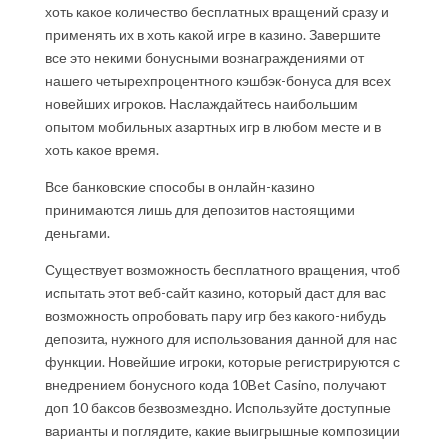
хоть какое количество бесплатных вращений сразу и
применять их в хоть какой игре в казино. Завершите
все это некими бонусными вознаграждениями от
нашего четырехпроцентного кэшбэк-бонуса для всех
новейших игроков. Наслаждайтесь наибольшим
опытом мобильных азартных игр в любом месте и в
хоть какое время.
Все банковские способы в онлайн-казино
принимаются лишь для депозитов настоящими
деньгами.
Существует возможность бесплатного вращения, чтоб
испытать этот веб-сайт казино, который даст для вас
возможность опробовать пару игр без какого-нибудь
депозита, нужного для использования данной для нас
функции. Новейшие игроки, которые регистрируются с
внедрением бонусного кода 10Bet Casino, получают
доп 10 баксов безвозмездно. Используйте доступные
варианты и поглядите, какие выигрышные композиции