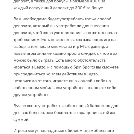
депозит, а также доп бонусы в размере 400 € за
каждый следующий депозит до 300 € за бонус.
Вам необходимо будет употреблять тот же способ
депозита, который вы употребляли для внесения
депозита, чтоб ваша учетная запись соответствовала
требованиям. Есть несколько захватывающих игр на
выбор, в том числе множество игр Microgaming, а
новые игры онлайн-казино просто ожидают, чтоб в их
можно было сыграть. Есть много обстоятельств
играться в Legzo, и с помощью Spin Sports вы сможете
присоединиться ко всем действиям в Legzo,
независимо от того, играете ли вы онлайн либо на
собственном мобильном устройстве, планшете либо
другом устройстве.
Лучше всего употреблять собственный баланс, он даст
для вас больше, чем бесплатные вращения с той же
суммой.
Игроки могут насладиться обилием игр мобильного