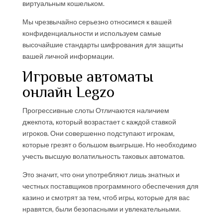
виртуальным кошельком.
Мы чрезвычайно серьезно относимся к вашей
конфиденциальности и используем самые
высочайшие стандарты шифрования для защиты
вашей личной информации.
Игровые автоматы
онлайн Legzo
Прогрессивные слоты Отличаются наличием
джекпота, который возрастает с каждой ставкой
игроков. Они совершенно подступают игрокам,
которые грезят о большом выигрыше. Но необходимо
учесть высшую волатильность таковых автоматов.
Это значит, что они употребляют лишь знатных и
честных поставщиков программного обеспечения для
казино и смотрят за тем, чтоб игры, которые для вас
нравятся, были безопасными и увлекательными.