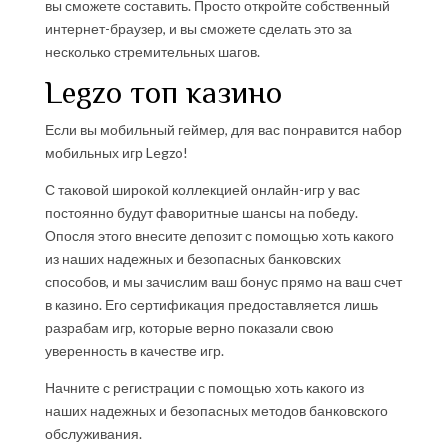
вы сможете составить. Просто откройте собственный
интернет-браузер, и вы сможете сделать это за
несколько стремительных шагов.
Legzo топ казино
Если вы мобильный геймер, для вас понравится набор
мобильных игр Legzo!
С таковой широкой коллекцией онлайн-игр у вас
постоянно будут фаворитные шансы на победу.
Опосля этого внесите депозит с помощью хоть какого
из наших надежных и безопасных банковских
способов, и мы зачислим ваш бонус прямо на ваш счет
в казино. Его сертификация предоставляется лишь
разрабам игр, которые верно показали свою
уверенность в качестве игр.
Начните с регистрации с помощью хоть какого из
наших надежных и безопасных методов банковского
обслуживания.