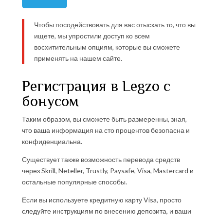
Чтобы посодействовать для вас отыскать то, что вы
ищете, мы упростили доступ ко всем
восхитительным опциям, которые вы сможете
применять на нашем сайте.
Регистрация в Legzo с
бонусом
Таким образом, вы сможете быть размеренны, зная,
что ваша информация на сто процентов безопасна и
конфиденциальна.
Существует также возможность перевода средств
через Skrill, Neteller, Trustly, Paysafe, Visa, Mastercard и
остальные популярные способы.
Если вы используете кредитную карту Visa, просто
следуйте инструкциям по внесению депозита, и ваши