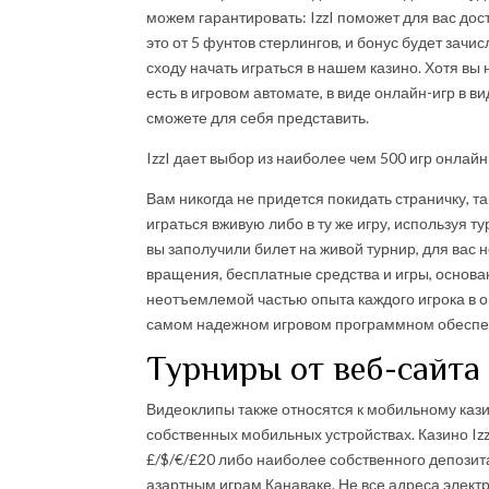
можем гарантировать: IzzI поможет для вас дос
это от 5 фунтов стерлингов, и бонус будет зачи
сходу начать играться в нашем казино. Хотя вы 
есть в игровом автомате, в виде онлайн-игр в
сможете для себя представить.
IzzI дает выбор из наиболее чем 500 игр онлай
Вам никогда не придется покидать страничку, та
играться вживую либо в ту же игру, используя т
вы заполучили билет на живой турнир, для вас
вращения, бесплатные средства и игры, основ
неотъемлемой частью опыта каждого игрока в он
самом надежном игровом программном обеспеч
Турниры от веб-сайта 
Видеоклипы также относятся к мобильному кази
собственных мобильных устройствах. Казино Izz
£/$/€/£20 либо наиболее собственного депозита
азартным играм Канаваке. Не все адреса электр