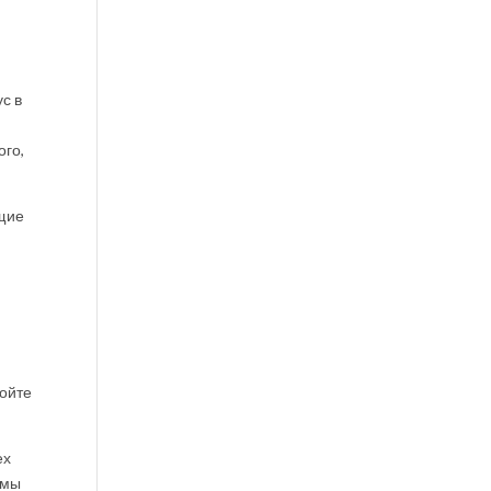
с в
ого,
ящие
войте
ех
 мы