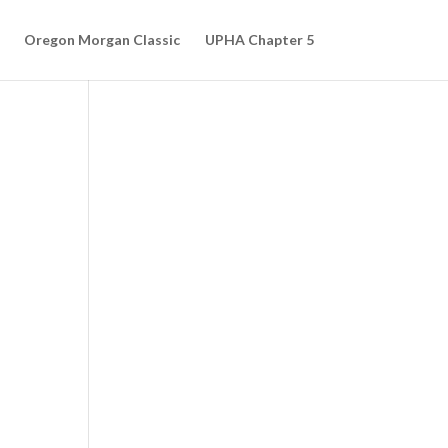
Oregon Morgan Classic
UPHA Chapter 5