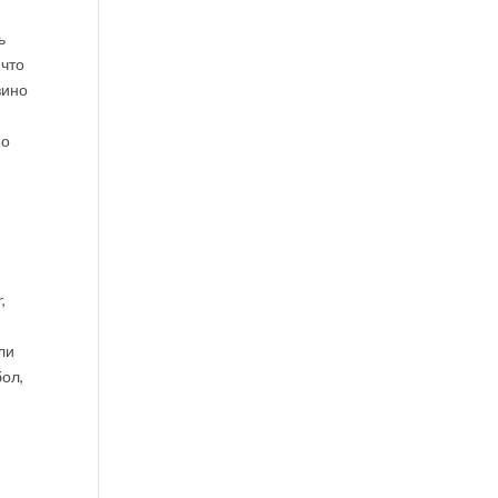
ь
 что
зино
 о
,
ли
бол,