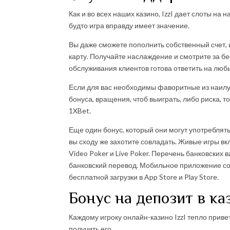
Как и во всех наших казино, IzzI дает слоты на 
будто игра вправду имеет значение.
Вы даже сможете пополнить собственный счет, 
карту. Получайте наслаждение и смотрите за
обслуживания клиентов готова ответить на любы
Если для вас необходимы фаворитные из наилуч
бонуса, вращения, чтоб выиграть, либо риска, т
1XBet.
Еще один бонус, который они могут употреблять
вы сходу же захотите совладать. Живые игры включ
Video Poker и Live Poker. Перечень банковских
банковский перевод. Мобильное приложение сов
бесплатной загрузки в App Store и Play Store.
Бонус на депозит в каз
Каждому игроку онлайн-казино IzzI тепло прив
получить его.