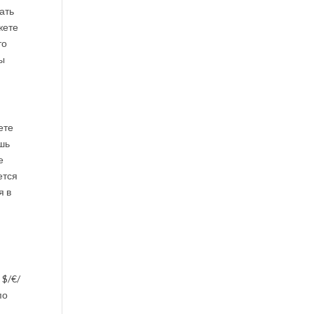
ать
жете
то
вы
ете
ишь
е
ется
я в
 $/€/
по