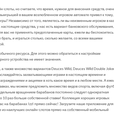
-слоты, но считаете, что время, нужное для внесения средств, очен
 выигрышей в вашем возлюбленном игровом автомате привел к тому,
игры? Независимо от того, являетесь ли вы неизменным игроком в ка
а настоящие средства, у нас есть вариант банковского обслуживания,
ля вас не применять предоплаченные карты, ежели вы беспокоитесь
 брать, и играться столько, сколько желаете, со всеми вашими
ой.
бычного ресурса. Для этого можно обратиться к настройкам
рного устройства не имеет значения.
ack, а также множество вариантов Deuces Wild, Deuces Wild Double Joker
. Наслаждайтесь захватывающими играми в настоящем времени и
граждениями и акциями в хоть какое время и в любом месте. А еже
тавках, мы можем предложить множество видов спорта, включая фут
м отдельным вращением барабанов постоянно следует однократная
до 10 раз больше собственной ставки! Коллекция хороших игровых
вас на барабанах IzzI прямо сейчас! Загрузите наше приложение для
ее из наилучших онлайн-слотов прямо на собственный мобильный