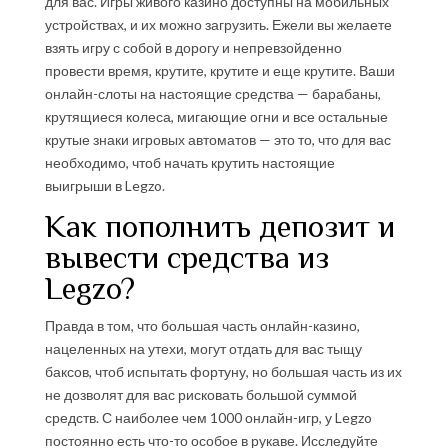
для вас. Игры живого казино доступны на мобильных
устройствах, и их можно загрузить. Ежели вы желаете
взять игру с собой в дорогу и непревзойденно
провести время, крутите, крутите и еще крутите. Ваши
онлайн-слоты на настоящие средства — барабаны,
крутящиеся колеса, мигающие огни и все остальные
крутые знаки игровых автоматов — это то, что для вас
необходимо, чтоб начать крутить настоящие
выигрыши в Legzo.
Как пополнить депозит и
вывести средства из
Legzo?
Правда в том, что большая часть онлайн-казино,
нацеленных на утехи, могут отдать для вас тыщу
баксов, чтоб испытать фортуну, но большая часть из их
не дозволят для вас рисковать большой суммой
средств. С наиболее чем 1000 онлайн-игр, у Legzo
постоянно есть что-то особое в рукаве. Исследуйте