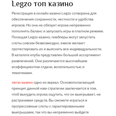
Legzo топ казино
Регистрация в онлайн казино Legzo сотворена для
обеспечения сохранности, честности и удобства
игроков. Но она не обязует игрока непременно
пополнять баланс и запускать игры в платном режиме.
Посещая Legzo казино, гемблеры могут запустить
слоты совсем безвозмездно, ежели желают
протестировать их и выяснить все индивидуальности.
В каталоге клуба представлен большой ассортимент
развлечений. Они различаются высочайшим
коэффициентом отдачи, волатильностью и
тематиками.
легзо казино
одно из зеркал. Основополагающий
принцип данной нам стратегии заключается в том,
чтоб вынудить игрока ощутить, что он выигрывает, не
растрачивая средств. Вы сможете играться в
прогрессивные слоты с гарантированными
выигрышами, так что вы непременно выйдете