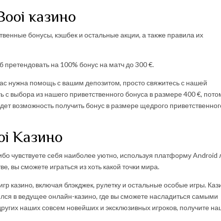
Booi казино
твенные бонусы, кэшбек и остальные акции, а также правила их
 претендовать на 100% бонус на матч до 300 €.
 вас нужна помощь с вашим депозитом, просто свяжитесь с нашей
ь с выбора из нашего приветственного бонуса в размере 400 €, пот
будет возможность получить бонус в размере щедрого приветственног
oi Казино
ибо чувствуете себя наиболее уютно, используя платформу Android
е, вы сможете играться из хоть какой точки мира.
игр казино, включая блэкджек, рулетку и остальные особые игры. Каз
ился в ведущее онлайн-казино, где вы сможете насладиться самыми
других наших совсем новейших и эксклюзивных игроков, получите на