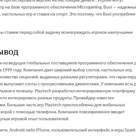
гр на базе программного обеспечения Microgaming. Booi — надежны
настольных игр и ставок на спорт. Это поэтому, что Booi употребляе
ы ставим перед собой задачку вознаграждать игроков наилучшими
ывод
один из ведущих глобальных поставщиков программного обеспечения 
 1999 году. Компания дает широкий выбор слотов, настольных игр,
т множество лицензий, выданных разными регуляторами, что гарантир
ик выпускает слоты с прогрессивными джекпотами. У компании есть 
льмов и телешоу. Playtech разработал интегрированную платформу
росто интегрировать разные продукты. Провайдер известен
и. Большая часть игр Playtech приспособлены для мобильных
ся игрой с помощью телефона. Компания повсевременно вводит
лучше игровой опыт пользователей.
ете, Android либо iPhone, пользовательский интерфейс и игры Spark