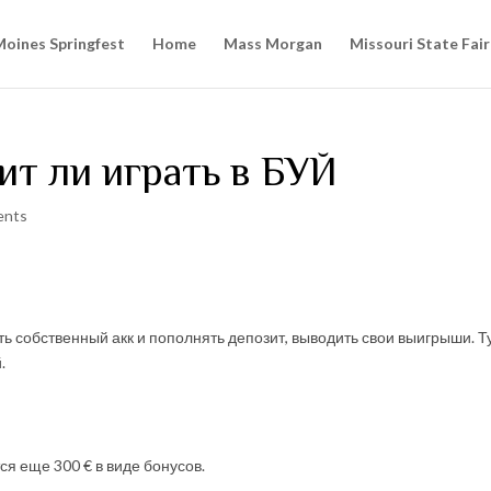
oines Springfest
Home
Mass Morgan
Missouri State Fair
ит ли играть в БУЙ
ents
 собственный акк и пополнять депозит, выводить свои выигрыши. Т
.
ся еще 300 € в виде бонусов.