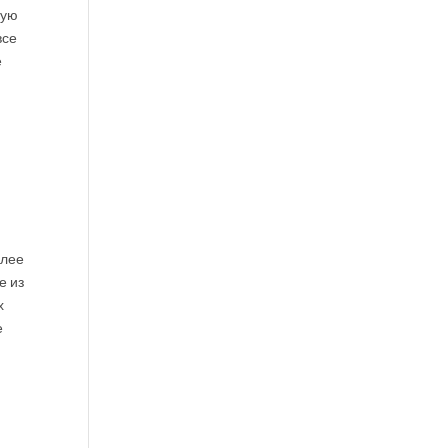
кую
все
е
олее
е из
х
е