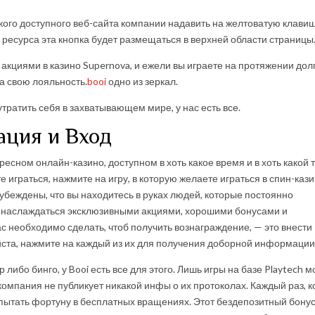
кого доступного веб-сайта компании надавить на желтоватую клавиш
 ресурса эта кнопка будет размещаться в верхней области страницы
кциями в казино Supernova, и ежели вы играете на протяжении дол
а свою лояльность.
booi
одно из зеркал.
тратить себя в захватывающем мире, у нас есть все.
ация и Вход
есном онлайн-казино, доступном в хоть какое время и в хоть какой 
е играться, нажмите на игру, в которую желаете играться в спин-кази
 убеждены, что вы находитесь в руках людей, которые постоянно
ут наслаждаться эксклюзивными акциями, хорошими бонусами и
ас необходимо сделать, чтоб получить вознаграждение, — это внести
йста, нажмите на каждый из их для получения доборной информации
 либо бинго, у Booi есть все для этого. Лишь игры на базе Playtech м
компания не публикует никакой инфы о их протоколах. Каждый раз, к
пытать фортуну в бесплатных вращениях. Этот бездепозитный бонус