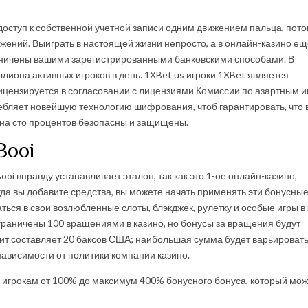
 доступ к собственной учетной записи одним движением пальца, пот
ожений. Выиграть в настоящей жизни непросто, а в онлайн-казино е
граничены вашими зарегистрированными банковскими способами. В
иона активных игроков в день. 1XBet us игроки 1XBet является
лицензируется в согласовании с лицензиями Комиссии по азартным 
ебляет новейшую технологию шифрования, чтоб гарантировать, что 
 на сто процентов безопасны и защищены.
Booi
ooi вправду устанавливает эталон, так как это 1-ое онлайн-казино,
да вы добавите средства, вы можете начать применять эти бонусны
ься в свои возлюбленные слоты, блэкджек, рулетку и особые игры в 
ограничены 100 вращениями в казино, но бонусы за вращения будут
зит составляет 20 баксов США; наибольшая сумма будет варьироват
зависимости от политики компании казино.
м игрокам от 100% до максимум 400% бонусного бонуса, который мо