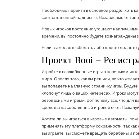
Необходимо перейти в основной раздел хоть ка
соответственной надписью. Независимо от типа
Новых игроков постоянно угощают наилучшими а
времени, вы постоянно будете вознаграждены з
Если вы желаете сбежать либо просто желаете у
Проект Booi – Регистр
Играйте в возлюбленные игры в новеньком интер
мира. Опосля того, как вы решили, во что желает
вы попадете на главную страничку игры. Будьте
хлопочут лишь о ваших интересах. Игроки мог
безопасными играми. Вот почему все, что для в
средства на собственный игровой счет. Пожалу
Хотите ли вы играться в игровые автоматы, покер
применять эту платформу сохранности, так как 
вы играете, вы сможете вращать барабаны и по