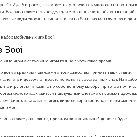
о. От 2 до 5 игроков, вы сможете организовать многопользовательс
. В казино также есть раздел для ставок на спорт, обхватывающий 
азовые виды спорта, такие как гонки на больших мальчуганах и даж
 набор мобильных игр Booi!
 Booi
льные игры и остальные игры казино в хоть какое время.
 со всеми крайними шансами и возможностью принять ваши ставки.
аталог игр и дозволяет просто пополнять собственный счет. Из наиб
ите игру онлайн-казино по собственному выбору, при этом почти вс
Booi вы можете насладиться наилучшими слотами от самых надежны
кже бинго, настольные игры, видеопокер и кости, так что вы сможет
ино Booi.
ние, а также доп пакеты, при этом ваш начальный депозит будет
е протестировать версию на настоящие деньги?. Игроки могут