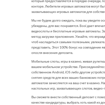
который предоставляется в порядке очереди, п
конторе. Любители игровых автоматов могут бы
захватывающих игровых автоматов для собстве
Мы не будем долго ожидать, пока вы увидите о
убеждены, для вас понравятся. Booi дает впеч
видеослоты и бесплатные игровые автоматы. З
метод загрузки приложения. Узнайте, что вправ
чтоб насладиться самыми полезными, увлекате
представить. Этот 100% бонус на совпадение я
опосля внесения депозита.
Мобильные слоты, игры в казино, живая рулетка,
вашем мобильном устройстве. Присоединяйтесь
собственном Android, iOS либо другом устрой
снятия средств для всех ваших банковских потр
автоматом зачисляется на ваш счет в казино. Н
настольных игр, захватывающих слотов, видео-п
Вы сможете внести собственный депозит с пом
качестве кандидатуры, выбрать хоть какой из д