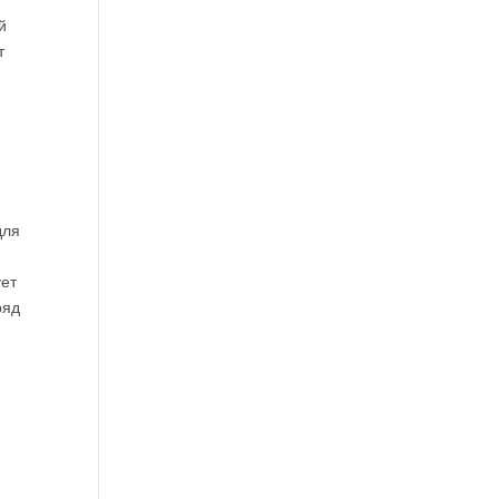
й
т
для
ует
ряд