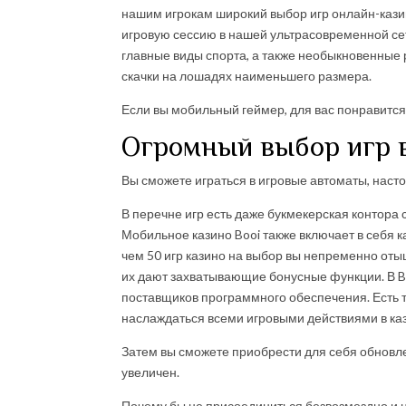
нашим игрокам широкий выбор игр онлайн-казин
игровую сессию в нашей ультрасовременной сети
главные виды спорта, а также необыкновенные р
скачки на лошадях наименьшего размера.
Если вы мобильный геймер, для вас понравится
Огромный выбор игр в
Вы сможете играться в игровые автоматы, насто
В перечне игр есть даже букмекерская контора
Мобильное казино Booi также включает в себя к
чем 50 игр казино на выбор вы непременно отыщ
их дают захватывающие бонусные функции. В 
поставщиков программного обеспечения. Есть та
наслаждаться всеми игровыми действиями в каз
Затем вы сможете приобрести для себя обновле
увеличен.
Почему бы не присоединиться безвозмездно и н