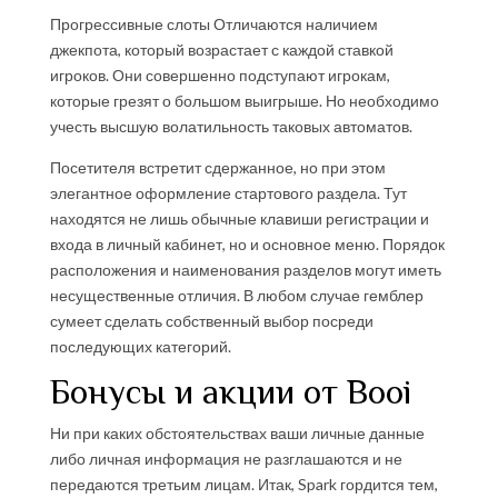
Прогрессивные слоты Отличаются наличием
джекпота, который возрастает с каждой ставкой
игроков. Они совершенно подступают игрокам,
которые грезят о большом выигрыше. Но необходимо
учесть высшую волатильность таковых автоматов.
Посетителя встретит сдержанное, но при этом
элегантное оформление стартового раздела. Тут
находятся не лишь обычные клавиши регистрации и
входа в личный кабинет, но и основное меню. Порядок
расположения и наименования разделов могут иметь
несущественные отличия. В любом случае гемблер
сумеет сделать собственный выбор посреди
последующих категорий.
Бонусы и акции от Booi
Ни при каких обстоятельствах ваши личные данные
либо личная информация не разглашаются и не
передаются третьим лицам. Итак, Spark гордится тем,