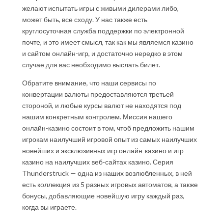
желают испытать игры с живыми дилерами либо,
может быть, все сходу. У нас также есть
круглосуточная служба поддержки по электронной
почте, и это имеет смысл, так как мы являемся казино
и сайтом онлайн-игр, и достаточно нередко в этом
случае для вас необходимо выслать билет.
Обратите внимание, что наши сервисы по
конвертации валюты предоставляются третьей
стороной, и любые курсы валют не находятся под
нашим конкретным контролем. Миссия нашего
онлайн-казино состоит в том, чтоб предложить нашим
игрокам наилучший игровой опыт из самых наилучших
новейших и эксклюзивных игр онлайн-казино и игр
казино на наилучших веб-сайтах казино. Серия
Thunderstruck — одна из наших возлюбленных, в ней
есть коллекция из 5 разных игровых автоматов, а также
бонусы, добавляющие новейшую игру каждый раз,
когда вы играете.