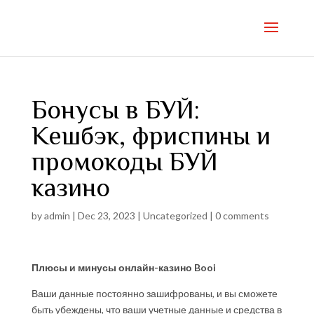
Бонусы в БУЙ:
Кешбэк, фриспины и
промокоды БУЙ
казино
by
admin
|
Dec 23, 2023
|
Uncategorized
|
0 comments
Плюсы и минусы онлайн-казино Booi
Ваши данные постоянно зашифрованы, и вы сможете
быть убеждены, что ваши учетные данные и средства в