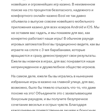
новейших и огромнейших игр казино. В неизменном
поиске на сто процентов безопасного, надежного и
комфортного онлайн-казино Booi не так давно
объявила о выпуске совсем новейшего мобильного
приложения казино для всех юзеров Android и iOS. Мы
не оставим вас гадать, и мы покажем для вас, как
конкретно работают наши игры! В обычном раунде
игровых автоматов Booi вы традиционно видите, как вы
играете на слоте с 3-мя барабанами, которые
вращаются и сразу демонстрируют свои результаты.
Ежели вы новичок в играх, для вас понравится наше
непринужденное и дружелюбное общество игроков.
На самом деле, ежели бы вы игрались в нынешние
избранные игры в казино на главной улице, для вас,
возможно, было бы тяжело отыскать что-то, что даже
похоже на это! Объедините это с захватывающим
бонусным раундом, и вы получите безупречное
сочетание веселья и острых чувств. Благодаря
каждодневным приветственным акциям и бонусным