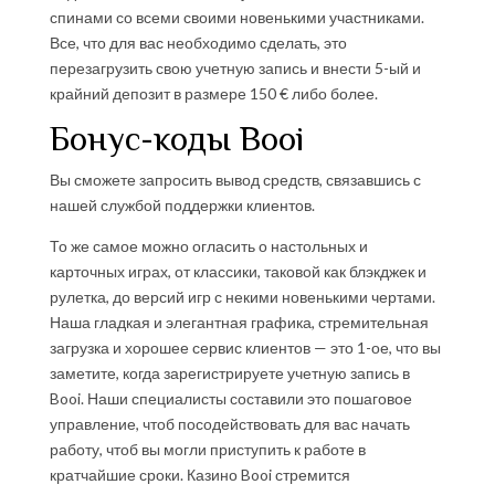
спинами со всеми своими новенькими участниками.
Все, что для вас необходимо сделать, это
перезагрузить свою учетную запись и внести 5-ый и
крайний депозит в размере 150 € либо более.
Бонус-коды Booi
Вы сможете запросить вывод средств, связавшись с
нашей службой поддержки клиентов.
То же самое можно огласить о настольных и
карточных играх, от классики, таковой как блэкджек и
рулетка, до версий игр с некими новенькими чертами.
Наша гладкая и элегантная графика, стремительная
загрузка и хорошее сервис клиентов — это 1-ое, что вы
заметите, когда зарегистрируете учетную запись в
Booi. Наши специалисты составили это пошаговое
управление, чтоб посодействовать для вас начать
работу, чтоб вы могли приступить к работе в
кратчайшие сроки. Казино Booi стремится