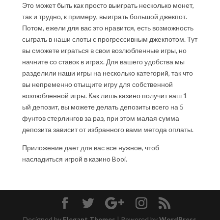
Это может быть как просто выиграть несколько монет,
так и трудно, к примеру, выиграть большой джекпот.
Потом, ежели для вас это нравится, есть возможность
сыграть в наши слоты с прогрессивным джекпотом. Тут
вы сможете играться в свои возлюбленные игры, но
начните со ставок в играх. Для вашего удобства мы
разделили наши игры на несколько категорий, так что
вы непременно отыщите игру для собственной
возлюбленной игры. Как лишь казино получит ваш 1-
ый депозит, вы можете делать депозиты всего на 5
фунтов стерлингов за раз, при этом малая сумма
депозита зависит от избранного вами метода оплаты.
Приложение дает для вас все нужное, чтоб
насладиться игрой в казино Booi.
Designed by
Elegant Themes
| Powered by
WordPress