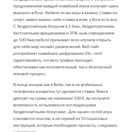
предложениям каждый новейший игрок получает шанс
выиграть в Booi. Любите ли вы игры в казино, ставки на
спорт, живое казино либо ставки в игре, у Booi есть все.
С бездепозитным бонусом в 1 бакс, бездепозитными
бесплатными вращениями и 35%-ным совпадением
до 500 баксов Booi призывает всех игроков открыть
для себя мир онлайн-развлечений. Веб-сайт
употребляет новейшее шифрование SSL, чтоб
гарантировать, что весь трафик проходит,
обеспечивая как положительный, так и безопасный
игровой процесс.
В конце концов, как в Вебе, так и на мобильных
телефонах конкретно тут делаются ставки. Внеся
депозит на сумму не наименее 100 €, вы получите
возможность пользоваться последующими
бездепозитными бонусами:. Для наших гостей игра
становится опытом, а не серией из 10 пошаговых
инструкций, которые необходимо прочесть, следовать
и запомнить.