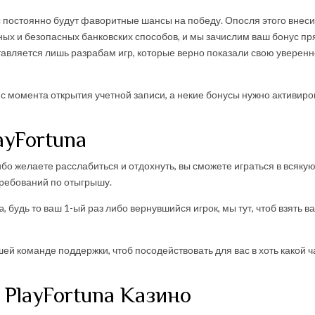
с постоянно будут фаворитные шансы на победу. Опосля этого внес
ных и безопасных банковских способов, и мы зачислим ваш бонус п
ставляется лишь разрабам игр, которые верно показали свою уверенн
 с момента открытия учетной записи, а некие бонусы нужно активиро
ayFortuna
о желаете расслабиться и отдохнуть, вы сможете играться в всяку
 требований по отыгрышу.
 будь то ваш 1-ый раз либо вернувшийся игрок, мы тут, чтоб взять ва
ей команде поддержки, чтоб посодействовать для вас в хоть какой ч
PlayFortuna Казино