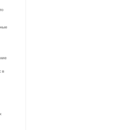
то
ьные
акие
с в
х