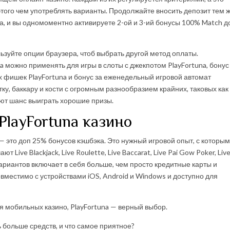
о этого чем употреблять варианты. Продолжайте вносить депозит тем 
а, и вы одномоментно активируете 2-ой и 3-ий бонусы 100% Match д
ьзуйте опции браузера, чтоб выбрать другой метод оплаты.
a можно применять для игры в слоты с джекпотом PlayFortuna, бонус
 фишек PlayFortuna и бонус за еженедельный игровой автомат
етку, баккару и кости с огромным разнообразием крайних, таковых как
ают шанс выиграть хорошие призы.
PlayFortuna казино
— это доп 25% бонусов кэшбэка. Это нужный игровой опыт, с которым
 Live Blackjack, Live Roulette, Live Baccarat, Live Pai Gow Poker, Liv
 вариантов включает в себя больше, чем просто кредитные карты и
местимо с устройствами iOS, Android и Windows и доступно для
 мобильных казино, PlayFortuna — верный выбор.
ь больше средств, и что самое приятное?