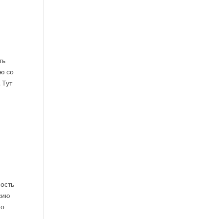
и
ть
ию со
 Тут
ность
рсию
но