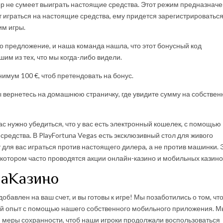
лер не сумеет выиграть настоящие средства. Этот режим предназнач
ет играться на настоящие средства, ему придется зарегистрироваться
им игры.
о предложение, и наша команда нашла, что этот бонусный код
им из тех, что мы когда-либо видели.
нимум 100 €, чтоб претендовать на бонус.
вы вернетесь на домашнюю страничку, где увидите сумму на собстве
ас нужно убедиться, что у вас есть электронный кошелек, с помощью
средства. В PlayFortuna Vegas есть эксклюзивный стол для живого
для вас играться против настоящего дилера, а не против машинки. 
 котором часто проводятся акции онлайн-казино и мобильных казино
naКазино
обавлен на ваш счет, и вы готовы к игре! Мы позаботились о том, чт
й опыт с помощью нашего собственного мобильного приложения. 
меры сохранности, чтоб наши игроки продолжали воспользоваться