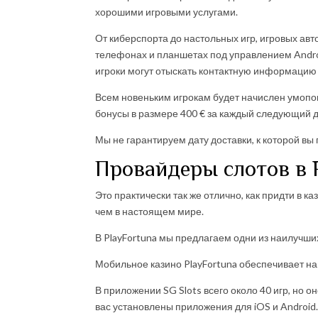
хорошими игровыми услугами.
От киберспорта до настольных игр, игровых авт
телефонах и планшетах под управлением Androi
игроки могут отыскать контактную информацию н
Всем новеньким игрокам будет начислен умопом
бонусы в размере 400 € за каждый следующий де
Мы не гарантируем дату доставки, к которой вы
Провайдеры слотов в P
Это практически так же отлично, как придти в к
чем в настоящем мире.
В PlayFortuna мы предлагаем одни из наилучших
Мобильное казино PlayFortuna обеспечивает на
В приложении SG Slots всего около 40 игр, но 
вас установлены приложения для iOS и Android