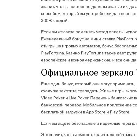
значит, что вы постоянно должны знать о их, д
способом, который вы употребляли для депозит
300 € каждый.
Если вы желаете поменять метод оплаты, испол
Еженедельный бонус на мини-ставки PlayFortun
отыгрыша игровых автоматов, бонус бесплатных
PlayFortuna. Казино PlayFortuna также дает рул
европейские и южноамериканские, и все они д
Официальное зеркало 
Еще один бонус, который они могут применять, 
сходу же захотите совладать. Живые игры включают
Video Poker и Live Poker. Перечень банковских
банковский перевод. Мобильное приложение сов
бесплатной загрузки в App Store и Play Store.
Если вы ищете безопасные и надежные игры для
Это значит, что вы сможете начать зарабатыват