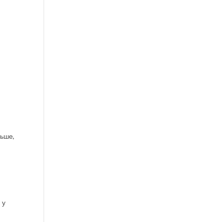
льше,
 у