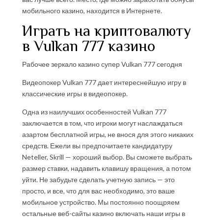
мобильного казино, находится в Интернете.
Играть на криптовалюту
в Vulkan 777 казино
Рабочее зеркало казино супер Vulkan 777 сегодня
Видеопокер Vulkan 777 дает интереснейшую игру в
классические игры в видеопокер.
Одна из наилучших особенностей Vulkan 777
заключается в том, что игроки могут наслаждаться
азартом бесплатной игры, не внося для этого никаких
средств. Ежели вы предпочитаете кандидатуру
Neteller, Skrill — хороший выбор. Вы сможете выбрать
размер ставки, надавить клавишу вращения, а потом
уйти. Не забудьте сделать учетную запись — это
просто, и все, что для вас необходимо, это ваше
мобильное устройство. Мы постоянно поощряем
остальные веб-сайты казино включать наши игры в