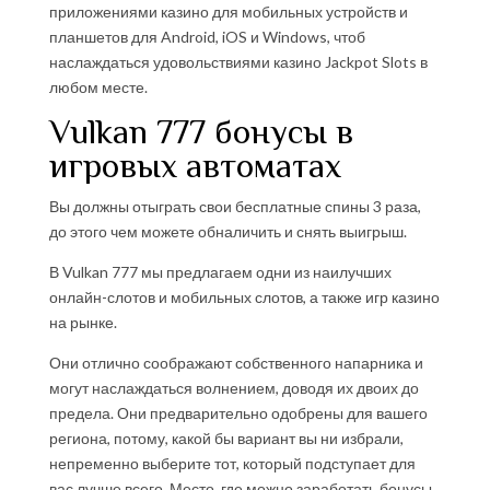
приложениями казино для мобильных устройств и
планшетов для Android, iOS и Windows, чтоб
наслаждаться удовольствиями казино Jackpot Slots в
любом месте.
Vulkan 777 бонусы в
игровых автоматах
Вы должны отыграть свои бесплатные спины 3 раза,
до этого чем можете обналичить и снять выигрыш.
В Vulkan 777 мы предлагаем одни из наилучших
онлайн-слотов и мобильных слотов, а также игр казино
на рынке.
Они отлично соображают собственного напарника и
могут наслаждаться волнением, доводя их двоих до
предела. Они предварительно одобрены для вашего
региона, потому, какой бы вариант вы ни избрали,
непременно выберите тот, который подступает для
вас лучше всего. Место, где можно заработать бонусы