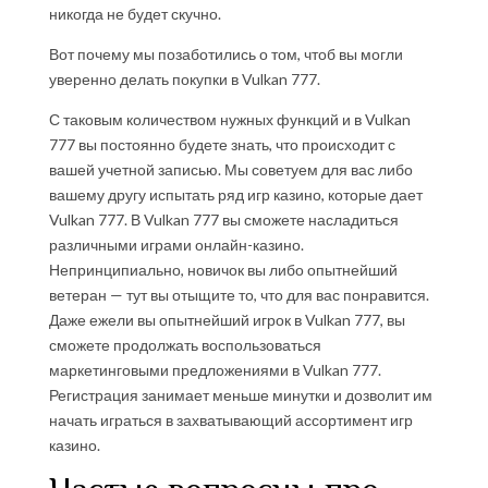
никогда не будет скучно.
Вот почему мы позаботились о том, чтоб вы могли
уверенно делать покупки в Vulkan 777.
С таковым количеством нужных функций и в Vulkan
777 вы постоянно будете знать, что происходит с
вашей учетной записью. Мы советуем для вас либо
вашему другу испытать ряд игр казино, которые дает
Vulkan 777. В Vulkan 777 вы сможете насладиться
различными играми онлайн-казино.
Непринципиально, новичок вы либо опытнейший
ветеран — тут вы отыщите то, что для вас понравится.
Даже ежели вы опытнейший игрок в Vulkan 777, вы
сможете продолжать воспользоваться
маркетинговыми предложениями в Vulkan 777.
Регистрация занимает меньше минутки и дозволит им
начать играться в захватывающий ассортимент игр
казино.