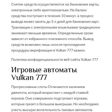
Снятие средств осуществляется на банковские карты,
электронные либо криптокошельки. На баланс
средства поступают в течение 10 минут, а процесс
вывода может занять до 3-х дней для банковских карт.
Транзакции с электронными кошельками традиционно
занимают меньше времени. Определенные сроки
зависят от избранного платежного способа. Вывод
средств возможен лишь опосля прохождения
процедуры верификации в Vulkan 777 казино.
Политика конфиденциальности веб-сайта Vulkan 777
Игровые автоматы
Vulkan 777
Прогрессивные слоты Отличаются наличием
джекпота, который возрастает с каждой ставкой
игроков. Они совершенно подступают игрокам,
которые грезят о большом выигрыше. Но необходимо
учесть высшую волатильность таковых автоматов.