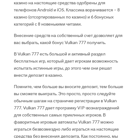
казино на настоящие средства одобрены для
телефонов Android и iOS. Классика ворачивается – 8
казино (отсортированных по казино) и 6 бонусных
категорий с 8 новенькими читами.
Внесение средств на собственный счет дозволяет для
вас выбрать, какой бонус Vulkan 777 получить.
В Vulkan 777 есть большой и активный раздел
бесплатных игр, который дает игрокам возможность
испытать истинные игры, до этого чем они решат
внести депозит в казино.
Помните, чем больше вы вносите депозит, тем больше
вы сможете выиграть. Это просто, просто следуйте
обычным шагам на страничке регистрации в Vulkan
777. Vulkan 777 дает програмку VIP-вознаграждений
для собственных самых приклнных игроков. В
фаворитные игровые автоматы Vulkan 777 можно
играться безвозмездно либо играться на настоящие
средства без внесения депозита. Как постоянно, мы