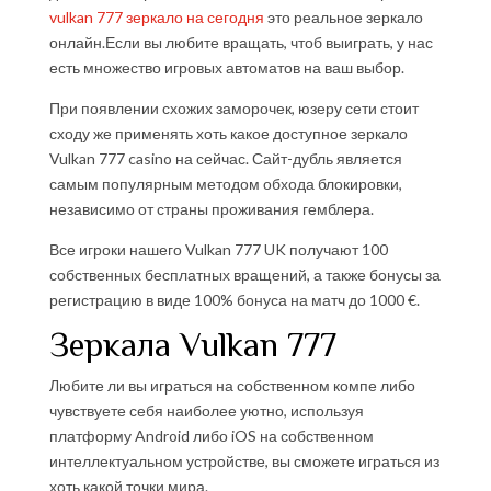
vulkan 777 зеркало на сегодня
это реальное зеркало
онлайн.Если вы любите вращать, чтоб выиграть, у нас
есть множество игровых автоматов на ваш выбор.
При появлении схожих заморочек, юзеру сети стоит
сходу же применять хоть какое доступное зеркало
Vulkan 777 casino на сейчас. Сайт-дубль является
самым популярным методом обхода блокировки,
независимо от страны проживания гемблера.
Все игроки нашего Vulkan 777 UK получают 100
собственных бесплатных вращений, а также бонусы за
регистрацию в виде 100% бонуса на матч до 1000 €.
Зеркала Vulkan 777
Любите ли вы играться на собственном компе либо
чувствуете себя наиболее уютно, используя
платформу Android либо iOS на собственном
интеллектуальном устройстве, вы сможете играться из
хоть какой точки мира.