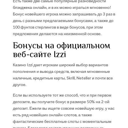
Есть также две самые популярные разновидности
блэкджека онлайн, и в их можно играться мгновенно!
Бонус новейшего игрока можно запрашивать до 3 раз в
день с разными предлагаемыми бонусами, а также до
100 фунтов стерлингов в виде бонусов, при этом
предложения делаются на неизменной основе.
Бонусы на официальном
веб-сайте Izzi
Казино Izzi дает игрокам широкий выбор вариантов
пополнения и вывода средств, включая мгновенные
наличные, кредитные карты, Skrill, Neteller и почти все
другое.
Если вы используете тот же способ, что и при первом
депозите, вы получите бонус в размере 50% на 2-ой
депозит. Ежели вы ищете совсем новейшую игру, у нас
есть ряд новейших онлайн-слотов, а также
фантастические бесплатные слоты с моментальным
пуском. Благодаря захватывающим постоянным