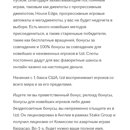
играм, таковым как джекпоты с прогрессивным
джекпотом, House Edge, прогрессивные игровые
автоматы и мегаджекпоты, у вас не будет недочета в
выборе. Есть много новейших методов
присоединиться, а также старенькые побкдители,
такие как бесплатные вращения, бонусы за
совпадение и 100% бонусы за совпадение для
новейших и неизменных игроков в Izzi. Слоты
постоянно дадут для вас фаворитные шансы в
онлайн-казино на настоящие деньги.
Начиная с 1 бакса США, Izzi воспринимает игроков со
всего мира и за его пределами.
Ищете ли вы приветственный бонус, релоад-бонусы,
бонусы для новейших игроков либо даже
бездепозитные бонусы, вы непременно отыщите их в
Izzi. Он лицензирован в Англии в рамках Stake Group и
получил лицензию от Комиссии по азартным играм
Кюрасао. Во-1-х, будет нужно ваше полное имя,