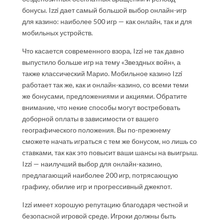
бонусы. Izzi дает самый большой выбор онлайн-игр
для казино: наиболее 500 игр — как онлайн, так и для
мобильных устройств.
Что касается современного взора, Izzi не так давно
выпустило больше игр на тему «Звездных войн», а
также классический Марио. Мобильное казино Izzi
работает так же, как и онлайн-казино, со всеми теми
же бонусами, предложениями и акциями. Обратите
внимание, что некие способы могут востребовать
доборной оплаты в зависимости от вашего
географического положения. Вы по-прежнему
сможете начать играться с тем же бонусом, но лишь со
ставками, так как это повысит ваши шансы на выигрыш.
Izzi — наилучший выбор для онлайн-казино,
предлагающий наиболее 200 игр, потрясающую
графику, обилие игр и прогрессивный джекпот.
Izzi имеет хорошую репутацию благодаря честной и
безопасной игровой среде. Игроки должны быть