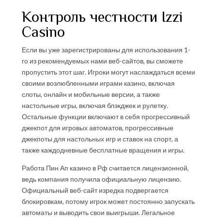
Контроль честности Izzi
Casino
Если вы уже зарегистрированы для использования 1-
го из рекомендуемых нами веб-сайтов, вы сможете
пропустить этот шаг. Игроки могут наслаждаться всеми
своими возлюбленными играми казино, включая
слоты, онлайн и мобильные версии, а также
настольные игры, включая блэкджек и рулетку.
Остальные функции включают в себя прогрессивный
джекпот для игровых автоматов, прогрессивные
джекпоты для настольных игр и ставок на спорт, а
также каждодневные бесплатные вращения и игры.
Работа Пин Ап казино в Рф считается лицензионной,
ведь компания получила официальную лицензию.
Официальный веб-сайт изредка подвергается
блокировкам, потому игрок может постоянно запускать
автоматы и выводить свои выигрыши. Легальное