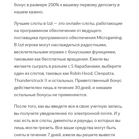
бонус в размере 200% к вашему первому депозиту в
нашем казино.
Лучшие слоты в Izzi — это онлайн-слоты, работающие
на программном обеспечении от ведущего
поставщика программного обеспечения Microgaming.
В Izzi игроки могут наслаждаться радостными,
веселительными играми с бонусными функциями,
таковыми как бесплатные вращения. Ежели вы
желаете сыграть в разъем с 5 барабанами, выберите
один из слотов, таковых как Robin Hood, Cleopatra,
Thunderstruck II и остальных. Приветственный бонус
действителен лишь в течение 30 дней, и никакие
остальные бонусы не применяются.
После того, как вы введете все в свою учетную запись,
вы получите уведомление по электронной почте. И у
нас есть все слоты, джекпоты и раунды, о которых вы
лишь могли грезить. Все ваши средства могут быть
сняты в течение 7 дней, ежели вы решите вывести