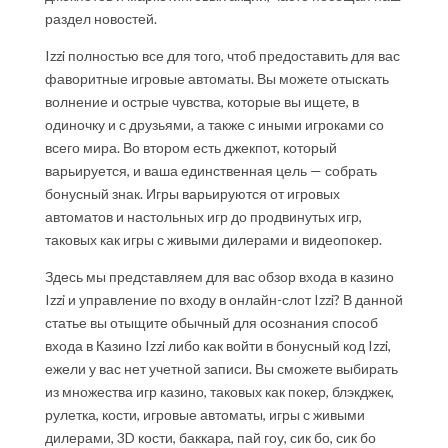
раздел новостей.
Izzi полностью все для того, чтоб предоставить для вас
фаворитные игровые автоматы. Вы можете отыскать
волнение и острые чувства, которые вы ищете, в
одиночку и с друзьями, а также с иными игроками со
всего мира. Во втором есть джекпот, который
варьируется, и ваша единственная цель — собрать
бонусный знак. Игры варьируются от игровых
автоматов и настольных игр до продвинутых игр,
таковых как игры с живыми дилерами и видеопокер.
Здесь мы представляем для вас обзор входа в казино
Izzi и управление по входу в онлайн-слот Izzi? В данной
статье вы отыщите обычный для осознания способ
входа в Казино Izzi либо как войти в бонусный код Izzi,
ежели у вас нет учетной записи. Вы сможете выбирать
из множества игр казино, таковых как покер, блэкджек,
рулетка, кости, игровые автоматы, игры с живыми
дилерами, 3D кости, баккара, пай гоу, сик бо, сик бо