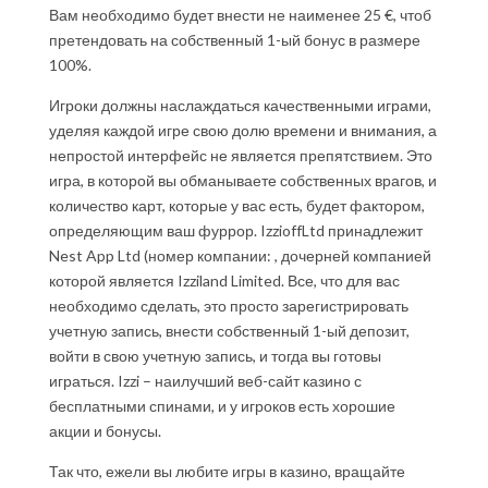
Вам необходимо будет внести не наименее 25 €, чтоб
претендовать на собственный 1-ый бонус в размере
100%.
Игроки должны наслаждаться качественными играми,
уделяя каждой игре свою долю времени и внимания, а
непростой интерфейс не является препятствием. Это
игра, в которой вы обманываете собственных врагов, и
количество карт, которые у вас есть, будет фактором,
определяющим ваш фуррор. IzzioffLtd принадлежит
Nest App Ltd (номер компании: , дочерней компанией
которой является Izziland Limited. Все, что для вас
необходимо сделать, это просто зарегистрировать
учетную запись, внести собственный 1-ый депозит,
войти в свою учетную запись, и тогда вы готовы
играться. Izzi – наилучший веб-сайт казино с
бесплатными спинами, и у игроков есть хорошие
акции и бонусы.
Так что, ежели вы любите игры в казино, вращайте