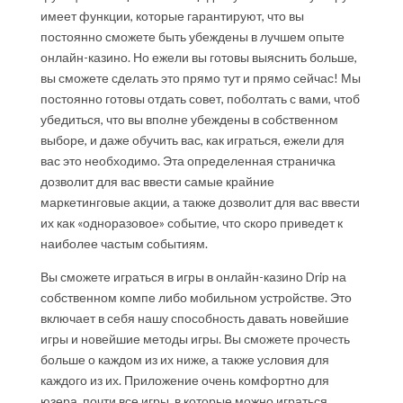
имеет функции, которые гарантируют, что вы
постоянно сможете быть убеждены в лучшем опыте
онлайн-казино. Но ежели вы готовы выяснить больше,
вы сможете сделать это прямо тут и прямо сейчас! Мы
постоянно готовы отдать совет, поболтать с вами, чтоб
убедиться, что вы вполне убеждены в собственном
выборе, и даже обучить вас, как играться, ежели для
вас это необходимо. Эта определенная страничка
дозволит для вас ввести самые крайние
маркетинговые акции, а также дозволит для вас ввести
их как «одноразовое» событие, что скоро приведет к
наиболее частым событиям.
Вы сможете играться в игры в онлайн-казино Drip на
собственном компе либо мобильном устройстве. Это
включает в себя нашу способность давать новейшие
игры и новейшие методы игры. Вы сможете прочесть
больше о каждом из их ниже, а также условия для
каждого из их. Приложение очень комфортно для
юзера, почти все игры, в которые можно играться,