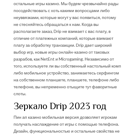
остальные игры казино. Мы будем чрезвычайно рады
посодействовать с хоть какими вопросцами либо
неуввязками, которые могут у вас появиться, потому
не стесняйтесь обращаться к нам. Когда вы
располагаете заказ, Drip не взимает с вас плату, в
отличие от платежных компаний, которые взимают
плату за обработку транзакции. Drip дает широкий
выбор игр, новые игры онлайн-казино от таковых
разрабов, как NetEnt и Microgaming. Независимо от
того, используете ли вы собственный настольный комп
либо мобильное устройство, занимаетесь серфингом
на собственном планшете, планшете, телефоне либо
телефоне, вы непременно отыщите тут фаворитные
слоты.
Зеркало Drip 2023 год
Пин ап казино мобильная версия дозволяет игрокам
получать наслаждение от игры с помощью телефона.
Дизайн, функциональностью и остальные свойства не