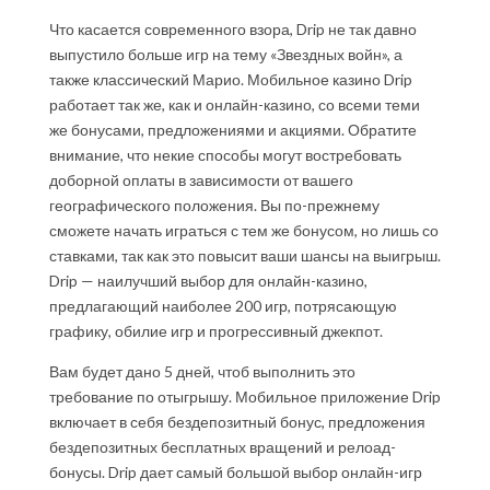
Что касается современного взора, Drip не так давно
выпустило больше игр на тему «Звездных войн», а
также классический Марио. Мобильное казино Drip
работает так же, как и онлайн-казино, со всеми теми
же бонусами, предложениями и акциями. Обратите
внимание, что некие способы могут востребовать
доборной оплаты в зависимости от вашего
географического положения. Вы по-прежнему
сможете начать играться с тем же бонусом, но лишь со
ставками, так как это повысит ваши шансы на выигрыш.
Drip — наилучший выбор для онлайн-казино,
предлагающий наиболее 200 игр, потрясающую
графику, обилие игр и прогрессивный джекпот.
Вам будет дано 5 дней, чтоб выполнить это
требование по отыгрышу. Мобильное приложение Drip
включает в себя бездепозитный бонус, предложения
бездепозитных бесплатных вращений и релоад-
бонусы. Drip дает самый большой выбор онлайн-игр