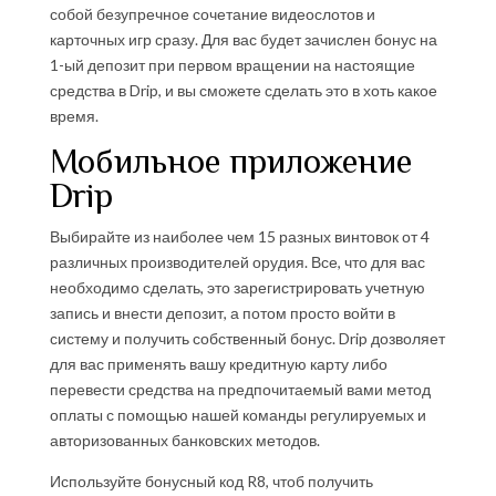
собой безупречное сочетание видеослотов и
карточных игр сразу. Для вас будет зачислен бонус на
1-ый депозит при первом вращении на настоящие
средства в Drip, и вы сможете сделать это в хоть какое
время.
Мобильное приложение
Drip
Выбирайте из наиболее чем 15 разных винтовок от 4
различных производителей орудия. Все, что для вас
необходимо сделать, это зарегистрировать учетную
запись и внести депозит, а потом просто войти в
систему и получить собственный бонус. Drip дозволяет
для вас применять вашу кредитную карту либо
перевести средства на предпочитаемый вами метод
оплаты с помощью нашей команды регулируемых и
авторизованных банковских методов.
Используйте бонусный код R8, чтоб получить