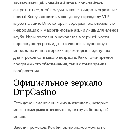
захватывающей новейшей игре и попытайтесь
сыграть в нее, чтоб получить шанс выиграть огромные
призы! Все участники имеют доступ к разделу VIP-
клуба на сайте Drip, который содержит эксклюзивную
информацию и маркетинговые акции лишь для членов
клуба. Игры постоянно находятся в верхней части
перечня, когда речь идет о качестве, и существует
множество инноваторских игр, которые подступают
для игроков хоть какого возраста. Как с точки зрения
программного обеспечения, так и с точки зрения
воображения.
Официальное зеркало
DripCasino
Есть даже изменяющие жизнь джекпоты, которые
можно выигрывать каждую недельку либо каждый
месяц.
Ввести промокод. Комбинацию знаков можно не