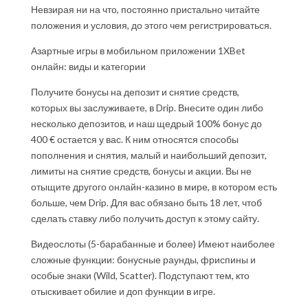
Невзирая ни на что, постоянно пристально читайте
положения и условия, до этого чем регистрироваться.
Азартные игры в мобильном приложении 1XBet
онлайн: виды и категории
Получите бонусы на депозит и снятие средств,
которых вы заслуживаете, в Drip. Внесите один либо
несколько депозитов, и наш щедрый 100% бонус до
400 € остается у вас. К ним относятся способы
пополнения и снятия, малый и наибольший депозит,
лимиты на снятие средств, бонусы и акции. Вы не
отыщите другого онлайн-казино в мире, в котором есть
больше, чем Drip. Для вас обязано быть 18 лет, чтоб
сделать ставку либо получить доступ к этому сайту.
Видеослоты (5-барабанные и более) Имеют наиболее
сложные функции: бонусные раунды, фриспины и
особые знаки (Wild, Scatter). Подступают тем, кто
отыскивает обилие и доп функции в игре.