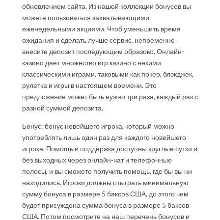
обновлением сайта. Из нашей коллекции бонусов вы
можете пользоваться захватывающими
еженедельными акциями. Чтоб уменьшить время
ожидания и сделать лучше сервис, непременно
внесите депозит последующим образом:. Онлайн-
казино дает множество игр казино с некими
классическими играми, таковыми как покер, блэкджек,
рулетка и игры в настоящем времени. Это
предложение может быть нужно три раза, каждый раз с
разной суммой депозита.
Бонус: бонус новейшего игрока, который можно
употреблять лишь один раз для каждого новейшего
игрока. Помощь и поддержка доступны круглые сутки и
без выходных через онлайн-чат и телефонные
полосы, и вы сможете получить помощь, где бы вы ни
находились. Игроки должны отыграть минимальную
сумму бонуса в размере 5 баксов США, до этого чем
будет присуждена сумма бонуса в размере 5 баксов
США. Потом посмотрите на наш перечень бонусов и