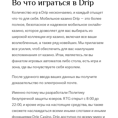
Во что играться в Drip
Количество игр в Drip нескончаемо, и каждый отыщет
что-то для себя. Мобильное казино Drip — это более
полное, безопасное и надежное мобильное онлайн-
казино, которое дозволяет для вас выбирать из
широкой коллекции игр казино, включая все ваши
возлюбленные, а также ряд новейших. Мы прилагаем
все усилия, чтоб обеспечить для вас наилучшие
воспоминания от казино. Итак, являетесь ли вы
фанатом игровых автоматов либо стола, есть игра и
зона, где вы почувствуете себя королем.
После удачного ввода ваших данных вы получите
доказательство по электронной почте.
Именно потому мы разработали Политику
безупречной защиты юзеров. RTG открыт с 8:00 до
22:00, и кроме игры на настоящие средства, вы также
сможете наслаждаться всеми иными слотами и иными
функциями Drip Casino. Drip доступно по всему миру и