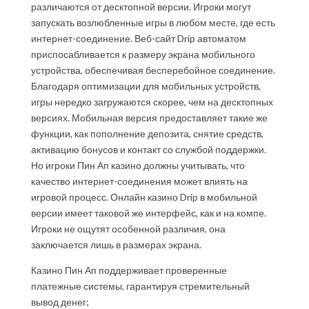
различаются от десктопной версии. Игроки могут
запускать возлюбленные игры в любом месте, где есть
интернет-соединение. Веб-сайт Drip автоматом
приспосабливается к размеру экрана мобильного
устройства, обеспечивая бесперебойное соединение.
Благодаря оптимизации для мобильных устройств,
игры нередко загружаются скорее, чем на десктопных
версиях. Мобильная версия предоставляет такие же
функции, как пополнение депозита, снятие средств,
активацию бонусов и контакт со службой поддержки.
Но игроки Пин Ап казино должны учитывать, что
качество интернет-соединения может влиять на
игровой процесс. Онлайн казино Drip в мобильной
версии имеет таковой же интерфейс, как и на компе.
Игроки не ощутят особенной различия, она
заключается лишь в размерах экрана.
Казино Пин Ап поддерживает проверенные
платежные системы, гарантируя стремительный
вывод денег;