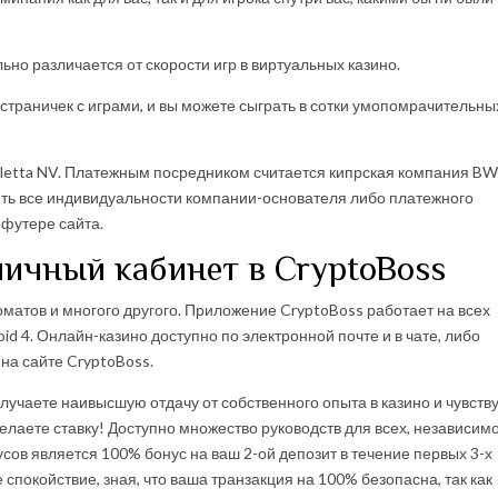
льно различается от скорости игр в виртуальных казино.
 страничек с играми, и вы можете сыграть в сотки умопомрачительны
rletta NV. Платежным посредником считается кипрская компания BW
ь все индивидуальности компании-основателя либо платежного
 футере сайта.
личный кабинет в CryptoBoss
оматов и многого другого. Приложение CryptoBoss работает на всех
d 4. Онлайн-казино доступно по электронной почте и в чате, либо
на сайте CryptoBoss.
олучаете наивысшую отдачу от собственного опыта в казино и чувств
делаете ставку! Доступно множество руководств для всех, независимо
сов является 100% бонус на ваш 2-ой депозит в течение первых 3-х
 спокойствие, зная, что ваша транзакция на 100% безопасна, так как