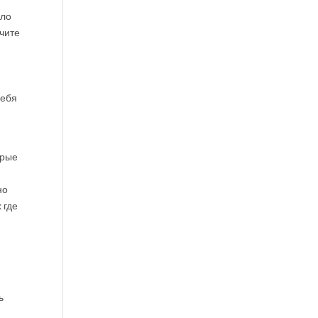
ыло
учите
себя
орые
но
 где
ь