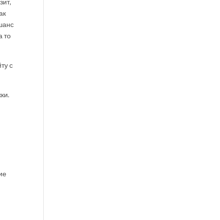
зит,
ак
 шанс
а то
ту с
ки.
ие