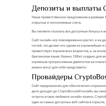
Депозиты и выплаты 
Наше приветственное предложение в размере 1
открытые и пополняемые счета.
Вы сможете отыскать все доступные бонусы и ак
Сайт онлайн-игр повсевременно растет, и на 
гостей, что делает его одним из огромнейших 
приветствует игроков всех возрастов, и, за ис
британском языке. Казино 1XBet создано для мо
огромным прогрессивным джекпотом на планетк
казино могут для себя представить!
Провайдеры CryptoBos
Сайт предназначен для обеспечения сохранност
дело доходит до CryptoBossdoll онлайн, вы смо
остроты в свое любимое онлайн-казино, Crypto
один из самых доступных веб-сайтов в отрасли,