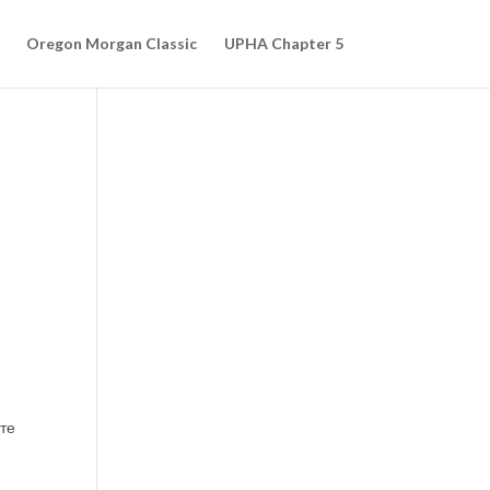
Oregon Morgan Classic
UPHA Chapter 5
ете