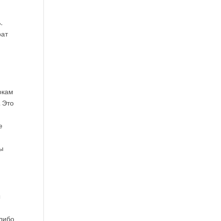
.
рат
окам
. Это
е
ды
ы
 либо