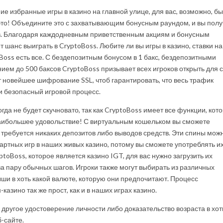
е избранные игры в казино на главной улице, для вас, возможно, б
а это! Объедините это с захватывающим бонусным раундом, и вы пол
тв. Благодаря каждодневным приветственным акциям и бонусным
шанс выиграть в CryptoBoss. Любите ли вы игры в казино, ставки на
toBoss есть все. С бездепозитным бонусом в 1 бакс, бездепозитными
м до 500 баксов CryptoBoss призывает всех игроков открыть для 
 новейшее шифрование SSL, чтоб гарантировать, что весь трафик
 и безопасный игровой процесс.
гда не будет скучновато, так как CryptoBoss имеет все функции, кот
 наибольшее удовольствие! С виртуальным кошельком вы сможете
не требуется никаких депозитов либо выводов средств. Эти спины мож
зартных игр в наших живых казино, потому вы сможете употреблять их
toBoss, которое является казино IGT, для вас нужно загрузить их
а пару обычных шагов. Игроки также могут выбирать из различных
ыши в хоть какой валюте, которую они предпочитают. Процесс
азино так же прост, как и в наших играх казино.
 другое удостоверение личности либо доказательство возраста в хот
б-сайте.