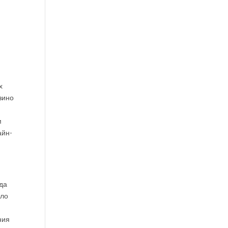
х
зино
м
айн-
гда
ало
ния