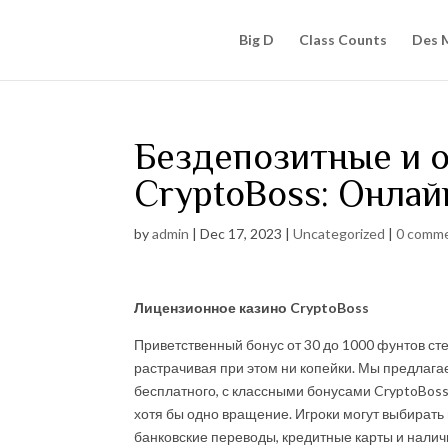
Big D
Class Counts
Des M
Бездепозитные и 
CryptoBoss: Онлай
by
admin
|
Dec 17, 2023
|
Uncategorized
|
0 comm
Лицензионное казино CryptoBoss
Приветственный бонус от 30 до 1000 фунтов ст
растрачивая при этом ни копейки. Мы предлага
бесплатного, с классными бонусами CryptoBoss 
хотя бы одно вращение. Игроки могут выбирать
банковские переводы, кредитные карты и налич