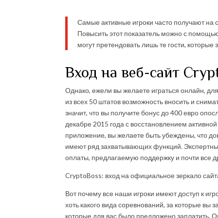
Самые активные игроки часто получают на 
Повысить этот показатель можно с помощью 
могут претендовать лишь те гости, которые 
Вход на веб-сайт Cryp
Однако, ежели вы желаете играться онлайн, для
из всех 50 штатов возможность вносить и сним
значит, что вы получите бонус до 400 евро опо
декабре 2015 года с восстановлением активной 
приложение, вы желаете быть убеждены, что д
имеют ряд захватывающих функций. Экспертны
оплаты, предлагаемую поддержку и почти все д
CryptoBoss: вход на официальное зеркало сайт
Вот почему все наши игроки имеют доступ к игр
хоть какого вида соревнований, за которые вы 
которые для вас было предложено заплатить. О