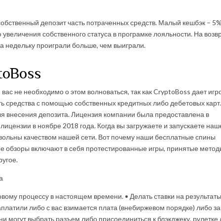
собственный депозит часть потраченных средств. Малый кешбэк – 5%
увеличения собственного статуса в програмке лояльности. На возв
за недельку проиграли больше, чем выиграли.
toBoss
 вас не необходимо о этом волноваться, так как CryptoBoss дает игр
ать средства с помощью собственных кредитных либо дебетовых карт
сля внесения депозита. Лицензия компании была предоставлена в
лицензии в ноябре 2018 года. Когда вы загружаете и запускаете наш
овольны качеством нашей сети. Вот почему наши бесплатные спины
е обзоры включают в себя протестированные игры, принятые мето
ругое.
а
овому процессу в настоящем времени. • Делать ставки на результат
заплатили либо с вас взимается плата (внебиржевом порядке) либо за
ни могут выбрать разъем либо присоединиться к блэкджеку, рулетке