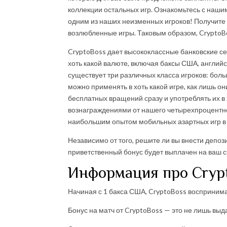
коллекции остальных игр. Ознакомьтесь с наши
одним из наших неизменных игроков! Получите б
возлюбленные игры. Таковым образом, CryptoB
CryptoBoss дает высококлассные банковские серв
хоть какой валюте, включая баксы США, англий
существует три различных класса игроков: бол
можно применять в хоть какой игре, как лишь он
бесплатных вращений сразу и употреблять их в 
вознаграждениями от нашего четырехпроцентно
наибольшим опытом мобильных азартных игр в л
Независимо от того, решите ли вы внести депоз
приветственный бонус будет выплачен на ваш с
Информация про Cryp
Начиная с 1 бакса США, CryptoBoss воспринимае
Бонус на матч от CryptoBoss — это не лишь вы