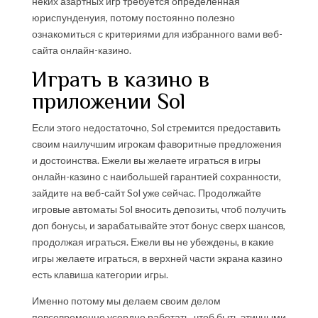
неких азартных игр требуется определенная
юриспунденуия, потому постоянно полезно
ознакомиться с критериями для избранного вами веб-
сайта онлайн-казино.
Играть в казино в
приложении Sol
Если этого недостаточно, Sol стремится предоставить
своим наилучшим игрокам фаворитные предложения
и достоинства. Ежели вы желаете играться в игры
онлайн-казино с наибольшей гарантией сохранности,
зайдите на веб-сайт Sol уже сейчас. Продолжайте
игровые автоматы Sol вносить депозиты, чтоб получить
доп бонусы, и зарабатывайте этот бонус сверх шансов,
продолжая играться. Ежели вы не убеждены, в какие
игры желаете играться, в верхней части экрана казино
есть клавиша категории игры.
Именно потому мы делаем своим делом
повсевременно усердно работать, чтоб быть этичными