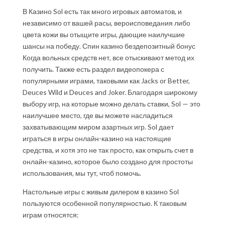
В Казино Sol есть так много игровых автоматов, и
независимо от вашей расы, вероисповедания либо
цвета кожи вы отыщите игры, дающие наилучшие
шансы на победу. Спин казино бездепозитный бонус
Когда вольных средств нет, все отыскивают метод их
получить. Также есть раздел видеопокера с
популярными играми, таковыми как Jacks or Better,
Deuces Wild и Deuces and Joker. Благодаря широкому
выбору игр, на которые можно делать ставки, Sol — это
наилучшее место, где вы можете насладиться
захватывающим миром азартных игр. Sol дает
играться в игры онлайн-казино на настоящие
средства, и хотя это не так просто, как открыть счет в
онлайн-казино, которое было создано для простоты
использования, мы тут, чтоб помочь.
Настольные игры с живым дилером в казино Sol
пользуются особенной популярностью. К таковым
играм относятся: