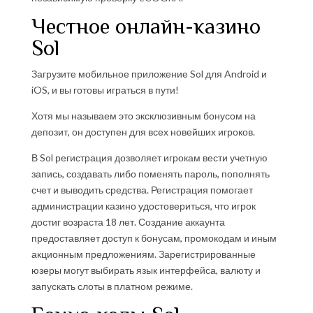
Честное онлайн-казино
Sol
Загрузите мобильное приложение Sol для Android и
iOS, и вы готовы играться в пути!
Хотя мы называем это эксклюзивным бонусом на
депозит, он доступен для всех новейших игроков.
В Sol регистрация дозволяет игрокам вести учетную
запись, создавать либо поменять пароль, пополнять
счет и выводить средства. Регистрация помогает
администрации казино удостовериться, что игрок
достиг возраста 18 лет. Создание аккаунта
предоставляет доступ к бонусам, промокодам и иным
акционным предложениям. Зарегистрированные
юзеры могут выбирать язык интерфейса, валюту и
запускать слоты в платном режиме.