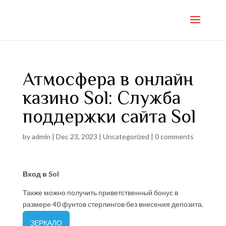
Атмосфера в онлайн
казино Sol: Служба
поддержки сайта Sol
by
admin
|
Dec 23, 2023
|
Uncategorized
|
0 comments
Вход в Sol
Также можно получить приветственный бонус в
размере 40 фунтов стерлингов без внесения депозита.
ЗЕРКАЛО