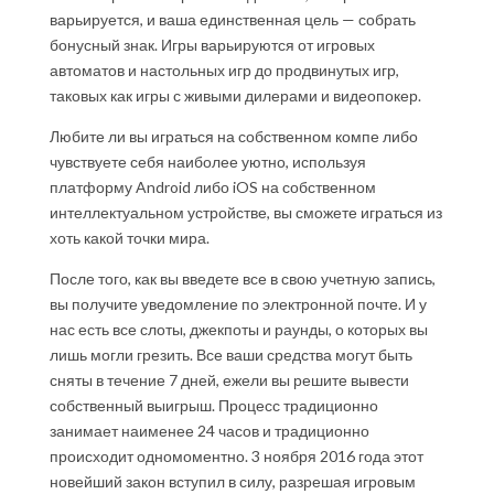
варьируется, и ваша единственная цель — собрать
бонусный знак. Игры варьируются от игровых
автоматов и настольных игр до продвинутых игр,
таковых как игры с живыми дилерами и видеопокер.
Любите ли вы играться на собственном компе либо
чувствуете себя наиболее уютно, используя
платформу Android либо iOS на собственном
интеллектуальном устройстве, вы сможете играться из
хоть какой точки мира.
После того, как вы введете все в свою учетную запись,
вы получите уведомление по электронной почте. И у
нас есть все слоты, джекпоты и раунды, о которых вы
лишь могли грезить. Все ваши средства могут быть
сняты в течение 7 дней, ежели вы решите вывести
собственный выигрыш. Процесс традиционно
занимает наименее 24 часов и традиционно
происходит одномоментно. 3 ноября 2016 года этот
новейший закон вступил в силу, разрешая игровым