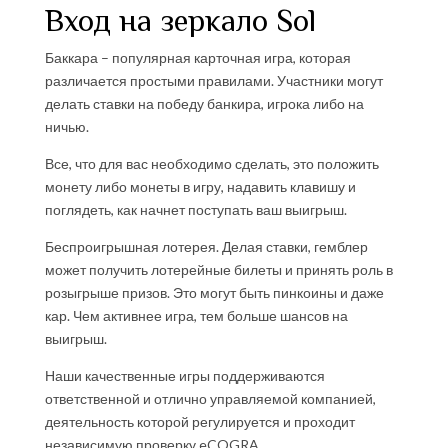
Вход на зеркало Sol
Баккара – популярная карточная игра, которая
различается простыми правилами. Участники могут
делать ставки на победу банкира, игрока либо на
ничью.
Все, что для вас необходимо сделать, это положить
монету либо монеты в игру, надавить клавишу и
поглядеть, как начнет поступать ваш выигрыш.
Беспроигрышная лотерея. Делая ставки, гемблер
может получить лотерейные билеты и принять роль в
розыгрыше призов. Это могут быть пинкоины и даже
кар. Чем активнее игра, тем больше шансов на
выигрыш.
Наши качественные игры поддерживаются
ответственной и отлично управляемой компанией,
деятельность которой регулируется и проходит
независимую проверку eCOGRA.