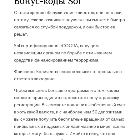
Бонус-коды Sol
С точки зрения обслуживания клиентов, они неплохи,
потому, ежели возникнет неувязка, вы сможете быстро
связаться со службой поддержки, и они быстро ее
решат.
Sol сертифицировано eCOGRA, ведущим
независящим органом по борьбе с отмыванием
средств и финансированием терроризма.
Фриспины Количество спинов зависит от правильных
ответов в викторине
Чтобы выяснить больше о програмке и о том, как вы
сможете присоединиться, посетите нашу страничку
регистрации. Вы сможете пополнить собственный счет
в хоть какой валюте, и с наиболее чем 50 депозитами
вы сможете получить бесплатные вращения от самых
прибыльных и надежных онлайн-казино в мире, все из
которых могут быть нужны. Имейте в виду, что для