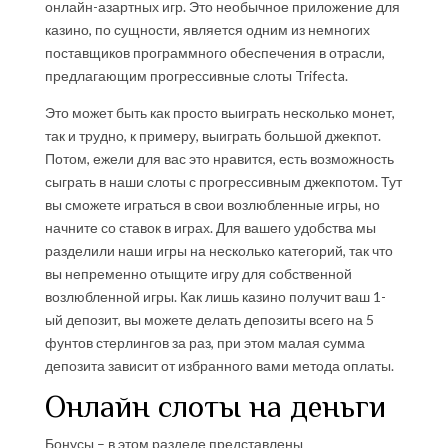
онлайн-азартных игр. Это необычное приложение для
казино, по сущности, является одним из немногих
поставщиков программного обеспечения в отрасли,
предлагающим прогрессивные слоты Trifecta.
Это может быть как просто выиграть несколько монет,
так и трудно, к примеру, выиграть большой джекпот.
Потом, ежели для вас это нравится, есть возможность
сыграть в наши слоты с прогрессивным джекпотом. Тут
вы сможете играться в свои возлюбленные игры, но
начните со ставок в играх. Для вашего удобства мы
разделили наши игры на несколько категорий, так что
вы непременно отыщите игру для собственной
возлюбленной игры. Как лишь казино получит ваш 1-
ый депозит, вы можете делать депозиты всего на 5
фунтов стерлингов за раз, при этом малая сумма
депозита зависит от избранного вами метода оплаты.
Онлайн слоты на деньги
Бонусы – в этом разделе представлены