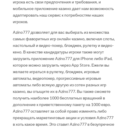
игрока есть свои предпочтения и требования, и
мобильное приложение казино дает нам возможность
адаптировать наш сервис к потребностям наших
игроков.
Azino777 дозволяет для вас выбирать из множества
самых фаворитных игр онлайн-казино, включая слоты,
настольный и видео-покер, блэкджек, рулетку и видео-
кено. В качестве кандидатуры игроки также могут
загрузить приложение Azino777 для iPhone либо iPad,
которое можно загрузить через App Store. Ежели вы
желаете играться в рулетку, блэкджек, игровые
автоматы, видеопокер, прогрессивные игровые
автоматы либо всякую другую из сотен разных игр
казино, вы отыщите их в Azino777. Вы также сможете
получить наиболее 1000 бесплатных вращений в
дополнение к приветственному пакету на 1000 евро.
Azino777 оставляет за собой право изменять либо
прекращать маркетинговые акции и условия Azino777
в хоть какое время. Это ставит Azino777 в безупречное