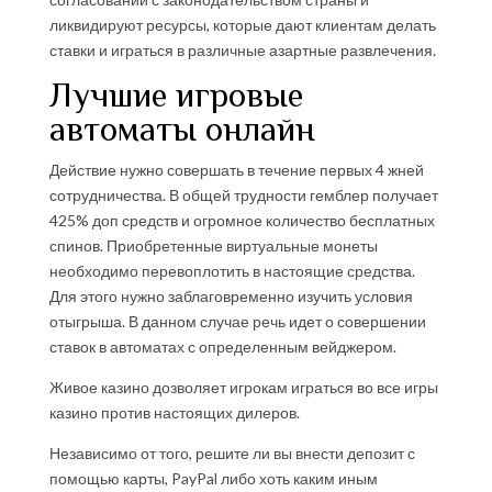
ликвидируют ресурсы, которые дают клиентам делать
ставки и играться в различные азартные развлечения.
Лучшие игровые
автоматы онлайн
Действие нужно совершать в течение первых 4 жней
сотрудничества. В общей трудности гемблер получает
425% доп средств и огромное количество бесплатных
спинов. Приобретенные виртуальные монеты
необходимо перевоплотить в настоящие средства.
Для этого нужно заблаговременно изучить условия
отыгрыша. В данном случае речь идет о совершении
ставок в автоматах с определенным вейджером.
Живое казино дозволяет игрокам играться во все игры
казино против настоящих дилеров.
Независимо от того, решите ли вы внести депозит с
помощью карты, PayPal либо хоть каким иным