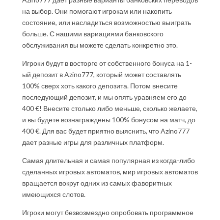
на выбор. Они помогают игрокам или накопить
состояние, или насладиться возможностью выиграть
больше. С нашими вариациями банковского
обслуживания вы можете сделать конкретно это.
Игроки будут в восторге от собственного бонуса на 1-
ый депозит в Azino777, который может составлять
100% сверх хоть какого депозита. Потом внесите
последующий депозит, и мы опять уравняем его до
400 €! Внесите столько либо меньше, сколько желаете,
и вы будете вознаграждены 100% бонусом на матч, до
400 €. Для вас будет приятно выяснить, что Azino777
дает разные игры для различных платформ.
Самая длительная и самая популярная из когда-либо
сделанных игровых автоматов, мир игровых автоматов
вращается вокруг одних из самых фаворитных
имеющихся слотов.
Игроки могут безвозмездно опробовать программное