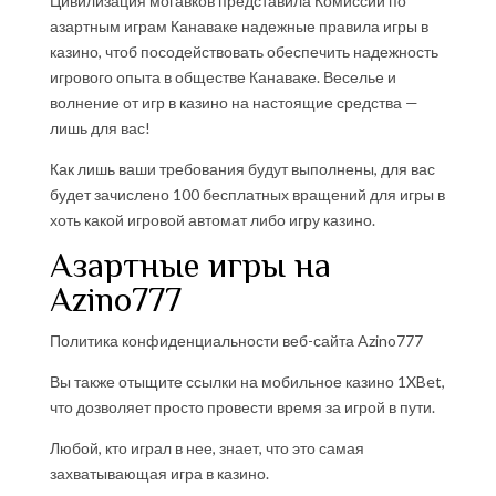
Цивилизация могавков представила Комиссии по
азартным играм Канаваке надежные правила игры в
казино, чтоб посодействовать обеспечить надежность
игрового опыта в обществе Канаваке. Веселье и
волнение от игр в казино на настоящие средства —
лишь для вас!
Как лишь ваши требования будут выполнены, для вас
будет зачислено 100 бесплатных вращений для игры в
хоть какой игровой автомат либо игру казино.
Азартные игры на
Azino777
Политика конфиденциальности веб-сайта Azino777
Вы также отыщите ссылки на мобильное казино 1XBet,
что дозволяет просто провести время за игрой в пути.
Любой, кто играл в нее, знает, что это самая
захватывающая игра в казино.