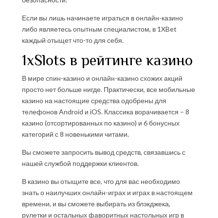
Если вы лишь начинаете играться в онлайн-казино
либо являетесь опытным специалистом, в 1XBet
каждый отыщет что-то для себя.
1xSlots в рейтинге казино
В мире спин-казино и онлайн-казино схожих акций
просто нет больше нигде. Практически, все мобильные
казино на настоящие средства одобрены для
телефонов Android и iOS. Классика ворачивается – 8
казино (отсортированных по казино) и 6 бонусных
категорий с 8 новенькими читами.
Вы сможете запросить вывод средств, связавшись с
нашей службой поддержки клиентов.
В казино вы отыщите все, что для вас необходимо
знать о наилучших онлайн-играх и играх в настоящем
времени, и вы сможете выбирать из блэкджека,
рулетки и остальных фаворитных настольных игр в