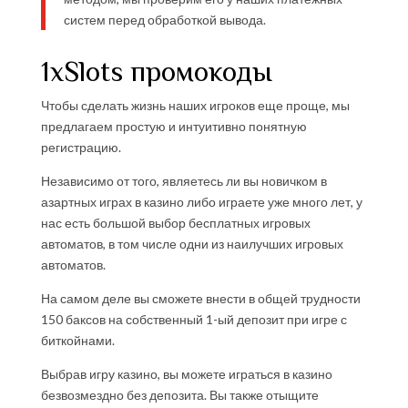
систем перед обработкой вывода.
1xSlots промокоды
Чтобы сделать жизнь наших игроков еще проще, мы
предлагаем простую и интуитивно понятную
регистрацию.
Независимо от того, являетесь ли вы новичком в
азартных играх в казино либо играете уже много лет, у
нас есть большой выбор бесплатных игровых
автоматов, в том числе одни из наилучших игровых
автоматов.
На самом деле вы сможете внести в общей трудности
150 баксов на собственный 1-ый депозит при игре с
биткойнами.
Выбрав игру казино, вы можете играться в казино
безвозмездно без депозита. Вы также отыщите