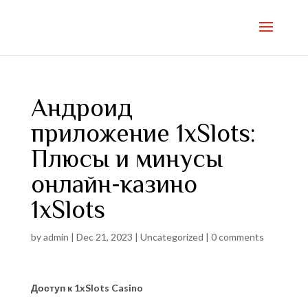
Андроид
приложение 1xSlots:
Плюсы и минусы
онлайн-казино
1xSlots
by
admin
|
Dec 21, 2023
|
Uncategorized
|
0 comments
Доступ к 1xSlots Casino