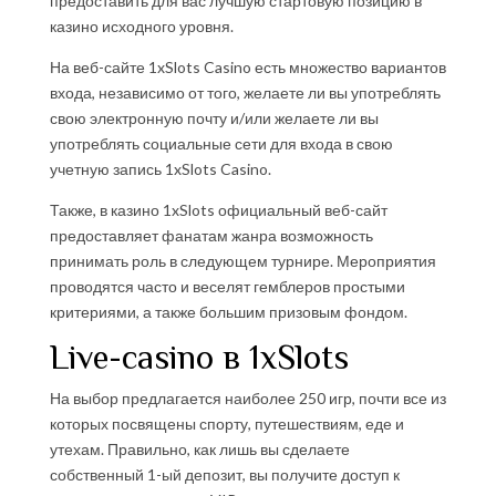
предоставить для вас лучшую стартовую позицию в
казино исходного уровня.
На веб-сайте 1xSlots Casino есть множество вариантов
входа, независимо от того, желаете ли вы употреблять
свою электронную почту и/или желаете ли вы
употреблять социальные сети для входа в свою
учетную запись 1xSlots Casino.
Также, в казино 1xSlots официальный веб-сайт
предоставляет фанатам жанра возможность
принимать роль в следующем турнире. Мероприятия
проводятся часто и веселят гемблеров простыми
критериями, а также большим призовым фондом.
Live-casino в 1xSlots
На выбор предлагается наиболее 250 игр, почти все из
которых посвящены спорту, путешествиям, еде и
утехам. Правильно, как лишь вы сделаете
собственный 1-ый депозит, вы получите доступ к