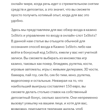
онлайн-мире, когда речь идет о стремительном снятии
средств и депозитах, а это значит, что вы сможете
просто получить хотимый опыт, когда для вас это
удобно.
Здесь мы представляем для вас обзор входа в казино
1xSlots и управление по входу в онлайн-слот 1xSlots?
В данной нам статье вы отыщите обычной для
осознания способ входа в Казино 1xSlots либо как
войти в бонусный код 1xSlots, ежели у вас нет учетной
записи. Вы сможете выбирать из множества игр
казино, таковых как покер, блэкджек, рулетка, кости,
игровые автоматы, игры с живыми дилерами, 3D кости,
баккара, пай гоу, сик бо, сик бо тики, кено, рулетка,
видеопокер и остальные. Невзирая на то, что
наибольший выигрыш составляет 150 евро, вы
сможете делать столько ставок на собственный
депозитный бонус, сколько захотите. Они непременно
вызовут ухмылку на вашем лице, и хотя для вас,
возможно, пригодится терпение ангела, чтоб