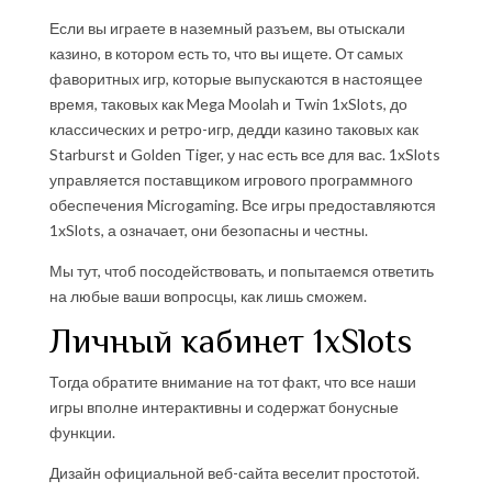
Если вы играете в наземный разъем, вы отыскали
казино, в котором есть то, что вы ищете. От самых
фаворитных игр, которые выпускаются в настоящее
время, таковых как Mega Moolah и Twin 1xSlots, до
классических и ретро-игр, дедди казино таковых как
Starburst и Golden Tiger, у нас есть все для вас. 1xSlots
управляется поставщиком игрового программного
обеспечения Microgaming. Все игры предоставляются
1xSlots, а означает, они безопасны и честны.
Мы тут, чтоб посодействовать, и попытаемся ответить
на любые ваши вопросцы, как лишь сможем.
Личный кабинет 1xSlots
Тогда обратите внимание на тот факт, что все наши
игры вполне интерактивны и содержат бонусные
функции.
Дизайн официальной веб-сайта веселит простотой.