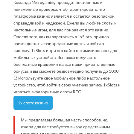
Команда Microgaming проводит постоянные и
неизменные проверки, чтоб гарантировать, что
платформа казино является и остается безопасной,
справедливой и надежной. Ежели вы любите слоты и
настольные игры, для вас понравится это казино.
Опосля того, как вы зарегались в 1xSlots, пришло
время достать свои кредитные карты и войти в
систему. 1xSlots и три его сайта оптимизированы для
мобильных устройств. Вы также получаете
бесплатные вращения на все наши приветственные
бонусы, и вы сможете безвозмездно получить до 1000
€! Используйте свое мобильное либо настольное
устройство, чтоб войти в свою учетную запись 1xSlots и
играться в фаворитные слоты RTG.
1х слотс казино
Мы предлагаем большая часть способов, но,
ежели для вас требуется вывод средств иным
методом, мы проверим его у наших платежных