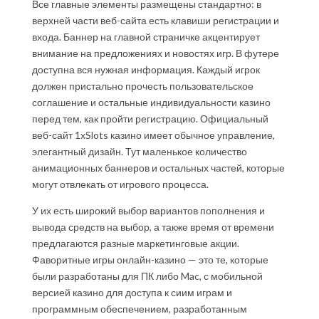
Все главные элементы размещены стандартно: в
верхней части веб-сайта есть клавиши регистрации и
входа. Баннер на главной страничке акцентирует
внимание на предложениях и новостях игр. В футере
доступна вся нужная информация. Каждый игрок
должен пристально прочесть пользовательское
соглашение и остальные индивидуальности казино
перед тем, как пройти регистрацию. Официальный
веб-сайт 1xSlots казино имеет обычное управление,
элегантный дизайн. Тут маленькое количество
анимационных баннеров и остальных частей, которые
могут отвлекать от игрового процесса.
У их есть широкий выбор вариантов пополнения и
вывода средств на выбор, а также время от времени
предлагаются разные маркетинговые акции.
Фаворитные игры онлайн-казино — это те, которые
были разработаны для ПК либо Mac, с мобильной
версией казино для доступа к сиим играм и
программным обеспечением, разработанным