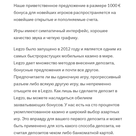
Наше приветственное предложение в размере 1000 €
бонуса для новейших игроков распространяется на
новейшие открытые и пополняемые счета.
Игры имеют симпатичный интерфейс, хорошее
качество звука и четкую графику.
Legzo было запущено в 2012 году и является одним из
самых быстрорастущих мобильных казино в мире.
Legzo дает множество методов внесения депозита,
бонусные предложения и почти все другое.
Предпочитаете ли вы одиночную игру, прогрессивный
разъем либо всякую другую игру, вы непременно
отыщите ее в Legzo. Как лишь вы сделаете депозит в
Legzo, вы можете насладиться обилием
захватывающих бонусов. У нас есть на сто процентов
укомплектованное казино и широкий выбор азартных
игр. Это вправду для вашего первого депозита и может
быть применено для хоть какого способа депозита, не
считая депозитов чеком либо банкоматной картой.