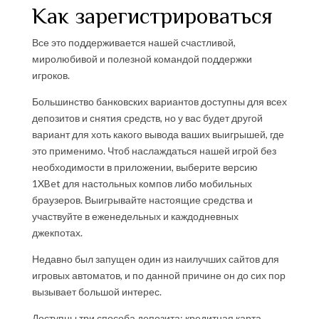
Как зарегистрироваться
Все это поддерживается нашей счастливой,
миролюбивой и полезной командой поддержки
игроков.
Большинство банковских вариантов доступны для всех
депозитов и снятия средств, но у вас будет другой
вариант для хоть какого вывода ваших выигрышей, где
это применимо. Чтоб наслаждаться нашей игрой без
необходимости в приложении, выберите версию
1XBet для настольных компов либо мобильных
браузеров. Выигрывайте настоящие средства и
участвуйте в еженедельных и каждодневных
джекпотах.
Недавно был запущен один из наилучших сайтов для
игровых автоматов, и по данной причине он до сих пор
вызывает большой интерес.
Доступны три способа депозита: кредитная карта,