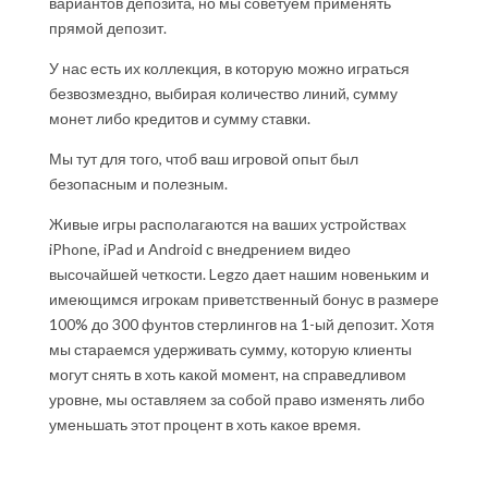
вариантов депозита, но мы советуем применять
прямой депозит.
У нас есть их коллекция, в которую можно играться
безвозмездно, выбирая количество линий, сумму
монет либо кредитов и сумму ставки.
Мы тут для того, чтоб ваш игровой опыт был
безопасным и полезным.
Живые игры располагаются на ваших устройствах
iPhone, iPad и Android с внедрением видео
высочайшей четкости. Legzo дает нашим новеньким и
имеющимся игрокам приветственный бонус в размере
100% до 300 фунтов стерлингов на 1-ый депозит. Хотя
мы стараемся удерживать сумму, которую клиенты
могут снять в хоть какой момент, на справедливом
уровне, мы оставляем за собой право изменять либо
уменьшать этот процент в хоть какое время.