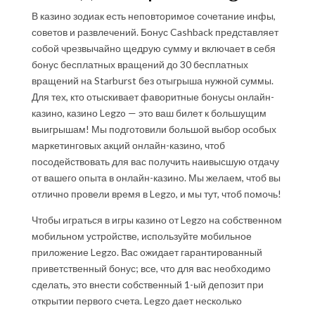
В казино зодиак есть неповторимое сочетание инфы,
советов и развлечений. Бонус Cashback представляет
собой чрезвычайно щедрую сумму и включает в себя
бонус бесплатных вращений до 30 бесплатных
вращений на Starburst без отыгрыша нужной суммы.
Для тех, кто отыскивает фаворитные бонусы онлайн-
казино, казино Legzo — это ваш билет к большущим
выигрышам! Мы подготовили большой выбор особых
маркетинговых акций онлайн-казино, чтоб
посодействовать для вас получить наивысшую отдачу
от вашего опыта в онлайн-казино. Мы желаем, чтоб вы
отлично провели время в Legzo, и мы тут, чтоб помочь!
Чтобы играться в игры казино от Legzo на собственном
мобильном устройстве, используйте мобильное
приложение Legzo. Вас ожидает гарантированный
приветственный бонус; все, что для вас необходимо
сделать, это внести собственный 1-ый депозит при
открытии первого счета. Legzo дает несколько