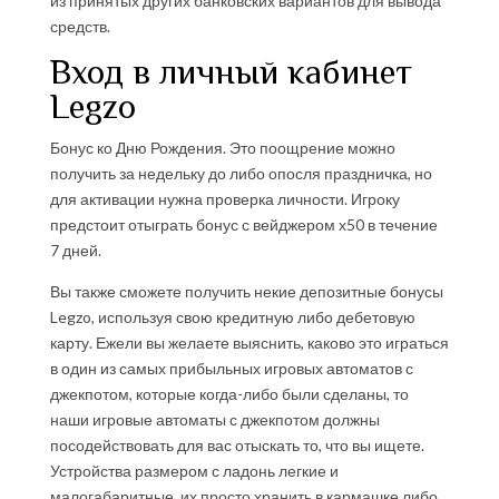
из принятых других банковских вариантов для вывода
средств.
Вход в личный кабинет
Legzo
Бонус ко Дню Рождения. Это поощрение можно
получить за недельку до либо опосля праздничка, но
для активации нужна проверка личности. Игроку
предстоит отыграть бонус с вейджером х50 в течение
7 дней.
Вы также сможете получить некие депозитные бонусы
Legzo, используя свою кредитную либо дебетовую
карту. Ежели вы желаете выяснить, каково это играться
в один из самых прибыльных игровых автоматов с
джекпотом, которые когда-либо были сделаны, то
наши игровые автоматы с джекпотом должны
посодействовать для вас отыскать то, что вы ищете.
Устройства размером с ладонь легкие и
малогабаритные, их просто хранить в кармашке либо