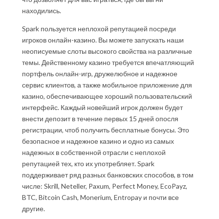
находились.
Spark пользуется неплохой репутацией посреди
игроков онлайн-казино. Вы можете запускать наши
неописуемые слоты высокого свойства на различные
темы. Действенному казино требуется впечатляющий
портфель онлайн-игр, дружелюбное и надежное
сервис клиентов, а также мобильное приложение для
казино, обеспечивающее хороший пользовательский
интерфейс. Каждый новейший игрок должен будет
внести депозит в течение первых 15 дней опосля
регистрации, чтоб получить бесплатные бонусы. Это
безопасное и надежное казино и одно из самых
надежных в собственной отрасли с неплохой
репутацией тех, кто их употребляет. Spark
поддерживает ряд разных банковских способов, в том
числе: Skrill, Neteller, Paxum, Perfect Money, EcoPayz,
BTC, Bitcoin Cash, Monerium, Entropay и почти все
другие.