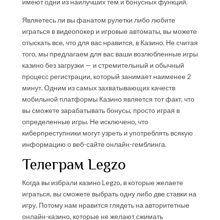
имеют одни из наилучших тем и бонусных функций.
Являетесь ли вы фанатом рулетки либо любите
играться в видеопокер и игровые автоматы, вы можете
отыскать все, что для вас нравится, в Казино. Не считая
того, мы предлагаем для вас ваши возлюбленные игры
казино без загрузки — и стремительный и обычный
процесс регистрации, который занимает наименее 2
минут. Одним из самых захватывающих качеств
мобильной платформы Казино является тот факт, что
вы сможете зарабатывать бонусы, просто играя в
определенные игры. Не исключено, что
киберпреступники могут узреть и употреблять всякую
информацию о веб-сайте онлайн-гемблинга.
Телеграм Legzo
Когда вы избрали казино Legzo, в которые желаете
играться, вы сможете выбрать одну либо две ставки на
игру. Потому нам нравится глядеть на авторитетные
онлайн-казино, которые не желают сжимать