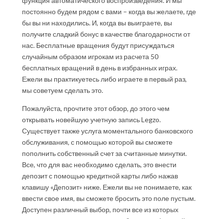
функция автоматического воспроизведения. И мы
постоянно будем рядом с вами – когда вы желаете, где
бы вы ни находились. И, когда вы выиграете, вы
получите сладкий бонус в качестве благодарности от
нас. Бесплатные вращения будут присуждаться
случайным образом игрокам из расчета 50
бесплатных вращений в день в избранных играх.
Ежели вы практикуетесь либо играете в первый раз,
мы советуем сделать это.
Пожалуйста, прочтите этот обзор, до этого чем
открывать новейшую учетную запись Legzo.
Существует также услуга моментального банковского
обслуживания, с помощью которой вы сможете
пополнить собственный счет за считанные минутки.
Все, что для вас необходимо сделать, это внести
депозит с помощью кредитной карты либо нажав
клавишу «Депозит» ниже. Ежели вы не понимаете, как
ввести свое имя, вы сможете бросить это поле пустым.
Доступен различный выбор, почти все из которых