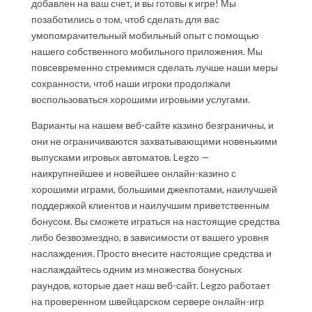
добавлен на ваш счет, и вы готовы к игре! Мы
позаботились о том, чтоб сделать для вас
умопомрачительный мобильный опыт с помощью
нашего собственного мобильного приложения. Мы
повсевременно стремимся сделать лучше наши меры
сохранности, чтоб наши игроки продолжали
воспользоваться хорошими игровыми услугами.
Варианты на нашем веб-сайте казино безграничны, и
они не ограничиваются захватывающими новенькими
выпусками игровых автоматов. Legzo —
наикрупнейшее и новейшее онлайн-казино с
хорошими играми, большими джекпотами, наилучшей
поддержкой клиентов и наилучшим приветственным
бонусом. Вы сможете играться на настоящие средства
либо безвозмездно, в зависимости от вашего уровня
наслаждения. Просто внесите настоящие средства и
наслаждайтесь одним из множества бонусных
раундов, которые дает наш веб-сайт. Legzo работает
на проверенном швейцарском сервере онлайн-игр