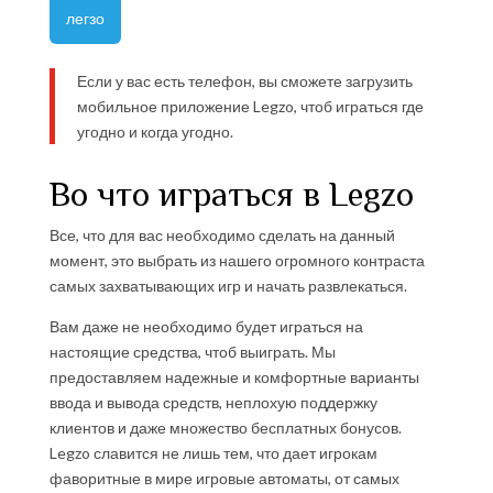
легзо
Если у вас есть телефон, вы сможете загрузить
мобильное приложение Legzo, чтоб играться где
угодно и когда угодно.
Во что играться в Legzo
Все, что для вас необходимо сделать на данный
момент, это выбрать из нашего огромного контраста
самых захватывающих игр и начать развлекаться.
Вам даже не необходимо будет играться на
настоящие средства, чтоб выиграть. Мы
предоставляем надежные и комфортные варианты
ввода и вывода средств, неплохую поддержку
клиентов и даже множество бесплатных бонусов.
Legzo славится не лишь тем, что дает игрокам
фаворитные в мире игровые автоматы, от самых