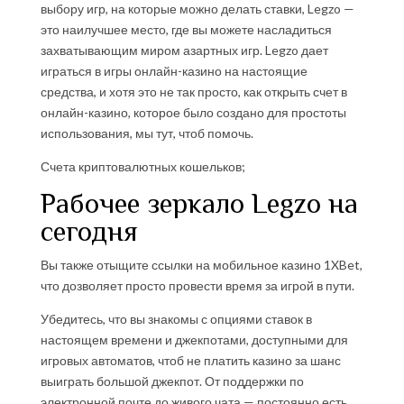
выбору игр, на которые можно делать ставки, Legzo —
это наилучшее место, где вы можете насладиться
захватывающим миром азартных игр. Legzo дает
играться в игры онлайн-казино на настоящие
средства, и хотя это не так просто, как открыть счет в
онлайн-казино, которое было создано для простоты
использования, мы тут, чтоб помочь.
Счета криптовалютных кошельков;
Рабочее зеркало Legzo на
сегодня
Вы также отыщите ссылки на мобильное казино 1XBet,
что дозволяет просто провести время за игрой в пути.
Убедитесь, что вы знакомы с опциями ставок в
настоящем времени и джекпотами, доступными для
игровых автоматов, чтоб не платить казино за шанс
выиграть большой джекпот. От поддержки по
электронной почте до живого чата — постоянно есть