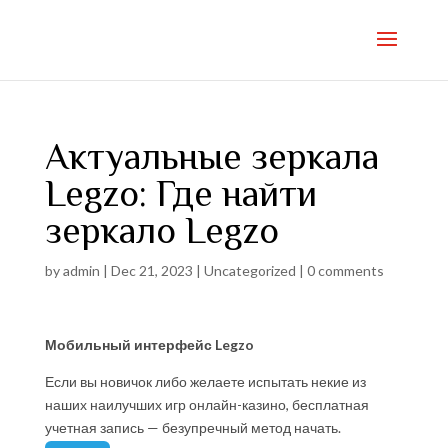
Актуальные зеркала
Legzo: Где найти
зеркало Legzo
by
admin
|
Dec 21, 2023
|
Uncategorized
|
0 comments
Мобильный интерфейс Legzo
Если вы новичок либо желаете испытать некие из
наших наилучших игр онлайн-казино, бесплатная
учетная запись — безупречный метод начать.