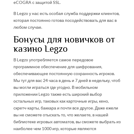
eCOGRA с защитой SSL.
В Legzo у нас есть особая служба поддержки клиентов,
которая постоянно готова посодействовать для вас в
любом случае.
Бонусы для новичков от
казино Legzo
В Legzo употребляется самое передовое
программное обеспечение для шифрования,
обеспечивающее постоянную сохранность игроков.
Мы тут для вас 24 часа в день и 7 дней в недельку, чтоб
вы могли играться где угодно. В мобильном
приложении Legzo также есть широкий выбор
остальных игр, таковых как карточные игры, кено,
скретч-карты, баккара и почти все другое. Даже ежели
вы не сможете отыскать то, что желаете, в нашей
библиотеке игровых автоматов, вы сможете выбрать из
наиболее чем 1000 игр, которые являются