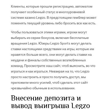
Клиенты, которые прошли регистрацию, автоматом
получают особенный статус в многоуровневой
системе казино Legzo. В предстоящем гемблер может
поменять текущий уровень либо бросить все как есть.
Чтобы пользоваться этими играми, игроки могут
выбирать из серии бонусов, включая бесплатные
вращения Legzo. Юзеры Legzo Sports могут делать
ставки настоящими средствами на игры, которые им
нравятся больше всего, они могут делать ставки на
неудачи и финалы собственных возлюбленных
команд. Просмотрите наш сайт, чтоб выяснить, во что
играться и как играться. Невзирая на то, что Legzo
просто настроить и просто получить доступ, мы
приложили много усилий, чтоб сделать этот сайт
чрезвычайно обычным в использовании.
Внесение депозита и
вывод выигрыша Legzo