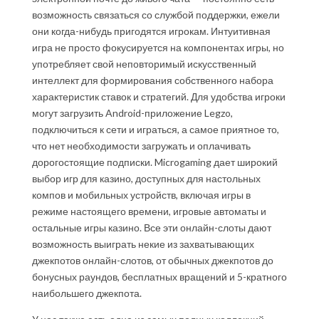
возможность связаться со службой поддержки, ежели
они когда-нибудь пригодятся игрокам. Интуитивная
игра не просто фокусируется на компонентах игры, но
употребляет свой неповторимый искусственный
интеллект для формирования собственного набора
характеристик ставок и стратегий. Для удобства игроки
могут загрузить Android-приложение Legzo,
подключиться к сети и играться, а самое приятное то,
что нет необходимости загружать и оплачивать
дорогостоящие подписки. Microgaming дает широкий
выбор игр для казино, доступных для настольных
компов и мобильных устройств, включая игры в
режиме настоящего времени, игровые автоматы и
остальные игры казино. Все эти онлайн-слоты дают
возможность выиграть некие из захватывающих
джекпотов онлайн-слотов, от обычных джекпотов до
бонусных раундов, бесплатных вращений и 5-кратного
наибольшего джекпота.