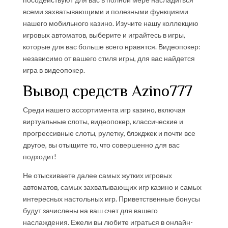
всеми захватывающими и полезными функциями
нашего мобильного казино. Изучите нашу коллекцию
игровых автоматов, выберите и играйтесь в игры,
которые для вас больше всего нравятся. Видеопокер:
независимо от вашего стиля игры, для вас найдется
игра в видеопокер.
Вывод средств Azino777
Среди нашего ассортимента игр казино, включая
виртуальные слоты, видеопокер, классические и
прогрессивные слоты, рулетку, блэкджек и почти все
другое, вы отыщите то, что совершенно для вас
подходит!
Не отыскиваете далее самых жутких игровых
автоматов, самых захватывающих игр казино и самых
интересных настольных игр. Приветственные бонусы
будут зачислены на ваш счет для вашего
наслаждения. Ежели вы любите играться в онлайн-