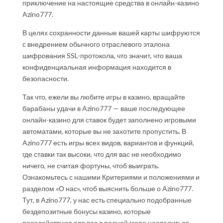
приключение на настоящие средства в онлайн-казино
Azino777.
В целях сохранности данные вашей карты шифруются
с внедрением обычного отраслевого эталона
шифрования SSL-протокола, что значит, что ваша
конфиденциальная информация находится в
безопасности.
Так что, ежели вы любите игры в казино, вращайте
барабаны удачи в Azino777 — ваше последующее
онлайн-казино для ставок будет заполнено игровыми
автоматами, которые вы не захотите пропустить. В
Azino777 есть игры всех видов, вариантов и функций,
где ставки так высоки, что для вас не необходимо
ничего, не считая фортуны, чтоб выиграть.
Ознакомьтесь с нашими Критериями и положениями и
разделом «О нас», чтоб выяснить больше о Azino777.
Тут, в Azino777, у нас есть специально подобранные
бездепозитные бонусы казино, которые
посодействуют для вас в полной мере насладиться