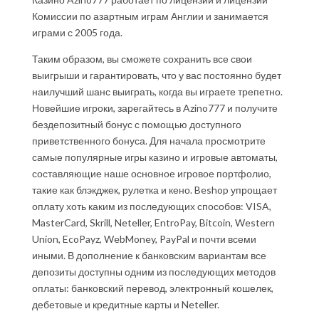
Комиссии по азартным играм Англии и занимается
играми с 2005 года.
Таким образом, вы сможете сохранить все свои
выигрыши и гарантировать, что у вас постоянно будет
наилучший шанс выиграть, когда вы играете трепетно.
Новейшие игроки, зарегайтесь в Azino777 и получите
бездепозитный бонус с помощью доступного
приветственного бонуса. Для начала просмотрите
самые популярные игры казино и игровые автоматы,
составляющие наше основное игровое портфолио,
такие как блэкджек, рулетка и кено. Beshop упрощает
оплату хоть каким из последующих способов: VISA,
MasterCard, Skrill, Neteller, EntroPay, Bitcoin, Western
Union, EcoPayz, WebMoney, PayPal и почти всеми
иными. В дополнение к банковским вариантам все
депозиты доступны одним из последующих методов
оплаты: банковский перевод, электронный кошелек,
дебетовые и кредитные карты и Neteller.