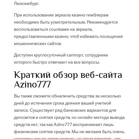
Люксембург.
При использовании зеркала казино гемблерам
необходимо быть усмотрительным. Рекомендуется
воспользоваться ссылками на зеркала,
предоставленными казино, чтоб избежать посещения
мошеннических сайтов.
Доступен круглосуточный саппорт, сотрудники
которого быстро отвечают на все вопросы.
Краткий обзор веб-сайта
Azino777
Вы также сможете обналичить средства за несколько
дней до истечения срока деяния вашей учетной
записи. Существует ряд банковских вариантов для
депозитов и снятия средств, но онлайн-метода вывода
средств нет, так как Azino777 воспринимает лишь
физические снятие средств. Мы не желаем быть очень
негативными по этому поводу, но стоит отметить, что,