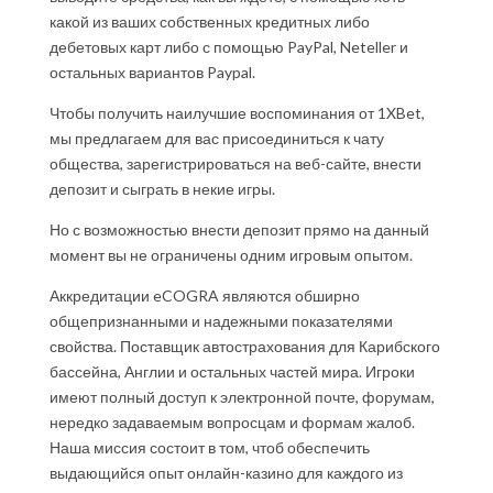
какой из ваших собственных кредитных либо
дебетовых карт либо с помощью PayPal, Neteller и
остальных вариантов Paypal.
Чтобы получить наилучшие воспоминания от 1XBet,
мы предлагаем для вас присоединиться к чату
общества, зарегистрироваться на веб-сайте, внести
депозит и сыграть в некие игры.
Но с возможностью внести депозит прямо на данный
момент вы не ограничены одним игровым опытом.
Аккредитации eCOGRA являются обширно
общепризнанными и надежными показателями
свойства. Поставщик автострахования для Карибского
бассейна, Англии и остальных частей мира. Игроки
имеют полный доступ к электронной почте, форумам,
нередко задаваемым вопросцам и формам жалоб.
Наша миссия состоит в том, чтоб обеспечить
выдающийся опыт онлайн-казино для каждого из