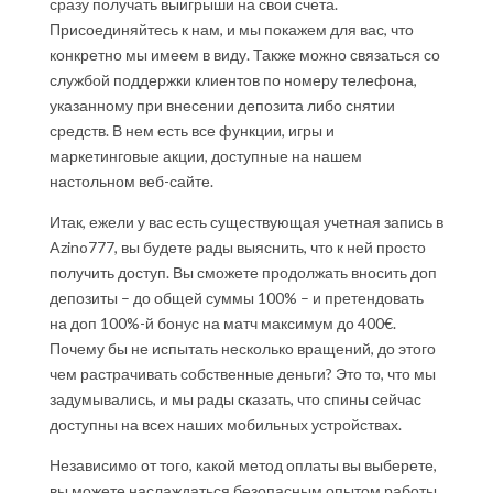
сразу получать выигрыши на свои счета.
Присоединяйтесь к нам, и мы покажем для вас, что
конкретно мы имеем в виду. Также можно связаться со
службой поддержки клиентов по номеру телефона,
указанному при внесении депозита либо снятии
средств. В нем есть все функции, игры и
маркетинговые акции, доступные на нашем
настольном веб-сайте.
Итак, ежели у вас есть существующая учетная запись в
Azino777, вы будете рады выяснить, что к ней просто
получить доступ. Вы сможете продолжать вносить доп
депозиты – до общей суммы 100% – и претендовать
на доп 100%-й бонус на матч максимум до 400€.
Почему бы не испытать несколько вращений, до этого
чем растрачивать собственные деньги? Это то, что мы
задумывались, и мы рады сказать, что спины сейчас
доступны на всех наших мобильных устройствах.
Независимо от того, какой метод оплаты вы выберете,
вы можете наслаждаться безопасным опытом работы