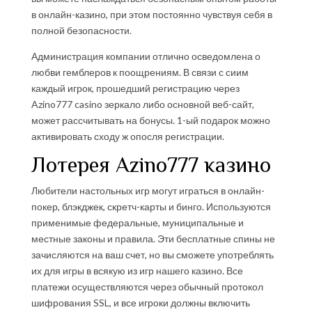
в онлайн-казино, при этом постоянно чувствуя себя в
полной безопасности.
Администрация компании отлично осведомлена о
любви гемблеров к поощрениям. В связи с сиим
каждый игрок, прошедший регистрацию через
Azino777 casino зеркало либо основной веб-сайт,
может рассчитывать на бонусы. 1-ый подарок можно
активировать сходу ж опосля регистрации.
Лотерея Azino777 казино
Любители настольных игр могут играться в онлайн-
покер, блэкджек, скретч-карты и бинго. Используются
применимые федеральные, муниципальные и
местные законы и правила. Эти бесплатные спины не
зачисляются на ваш счет, но вы сможете употреблять
их для игры в всякую из игр нашего казино. Все
платежи осуществляются через обычный протокол
шифрования SSL, и все игроки должны включить