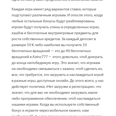
Каждая игра имеет ряд вариантов ставок, которые
подступают различным игрокам. И опосля этого, когда
любые остальные бонусы будут разблокированы,
игроки будут получать спины в определенных играх,
кэшбэк и бесплатные внутриигровые предметы для
роста собственных кредитов. За каждый депозит в
размере 50 € либо наиболее вы получите 10
бесплатных вращений — это до 40 бесплатных
вращений в Azino777 — этого довольно, чтоб доиграть
до конца непобедимую игру. Это значит, что игрокам
не необходимо связываться с казино, чтоб сделать их,
все, что требуется, это загрузить и наслаждаться игрой
в разные игры, доступные онлайн. До этого всего, у нас
действует политика «Нет загрузки и регистрации», что
значит, что для вас не необходимо загружать какое-
либо программное обеспечение, чтоб наслаждаться
нашими играми. Когда вы используете собственный
бонус и играете через мобильное казино, нам