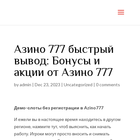
Азино 777 быстрый
вывод: Бонусы и
акции от Азино 777
by
admin
|
Dec 23, 2023
|
Uncategorized
|
0 comments
Демо-слоты без регистрации в Azino777
И ежели вы в настоящее время находитесь в другом
регионе, нажмите тут, чтоб выяснить, как начать
работу. Игроки могут просто вносить и снимать