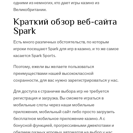
одними из немногих, кто дает игры казино из
Великобритании.
Краткий обзор веб-сайта
Spark
Есть много различных обстоятельств, по которым
игроки посещают Spark для игр в казино, и то же самое
касается Spark Sports.
Поэтому, ежели вы желаете пользоваться
преимуществами нашей высококлассной
сохранности, для вас нужно зарегистрироваться у нас.
Для доступа к страничке выбора игр не требуется
регистрация и загрузка. Вы сможете играться в
мобильные слоты через наши мобильные
приложения, мобильный сайт либо просто загрузить
бесплатное мобильное приложение казино. А с
бонусной функцией, прогрессивными джекпотами и
обилием разных игровых автоматов на выбор у нас