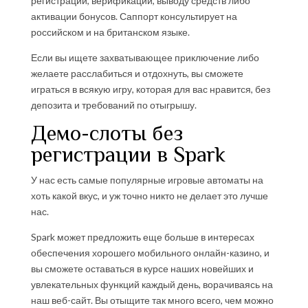
регистрации, верификации, выводу средств либо
активации бонусов. Саппорт консультирует на
российском и на британском языке.
Если вы ищете захватывающее приключение либо
желаете расслабиться и отдохнуть, вы сможете
играться в всякую игру, которая для вас нравится, без
депозита и требований по отыгрышу.
Демо-слоты без
регистрации в Spark
У нас есть самые популярные игровые автоматы на
хоть какой вкус, и уж точно никто не делает это лучше
нас.
Spark может предложить еще больше в интересах
обеспечения хорошего мобильного онлайн-казино, и
вы сможете оставаться в курсе наших новейших и
увлекательных функций каждый день, ворачиваясь на
наш веб-сайт. Вы отыщите так много всего, чем можно