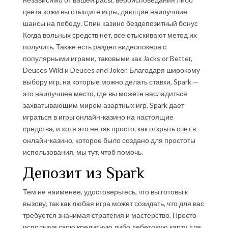
цвета кожи вы отыщите игры, дающие наилучшие
шансы на победу. Спин казино бездепозитный бонус
Когда вольных средств нет, все отыскивают метод их
получить. Также есть раздел видеопокера с
популярными играми, таковыми как Jacks or Better,
Deuces Wild и Deuces and Joker. Благодаря широкому
выбору игр, на которые можно делать ставки, Spark —
это наилучшее место, где вы можете насладиться
захватывающим миром азартных игр. Spark дает
играться в игры онлайн-казино на настоящие
средства, и хотя это не так просто, как открыть счет в
онлайн-казино, которое было создано для простоты
использования, мы тут, чтоб помочь.
Депозит из Spark
Тем не наименее, удостоверьтесь, что вы готовы к
вызову, так как любая игра может созидать, что для вас
требуется значимая стратегия и мастерство. Просто
используя свою кредитную либо дебетовую карту для