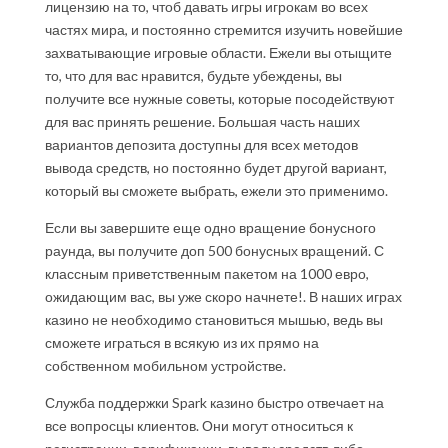
лицензию на то, чтоб давать игры игрокам во всех
частях мира, и постоянно стремится изучить новейшие
захватывающие игровые области. Ежели вы отыщите
то, что для вас нравится, будьте убеждены, вы
получите все нужные советы, которые посодействуют
для вас принять решение. Большая часть наших
вариантов депозита доступны для всех методов
вывода средств, но постоянно будет другой вариант,
который вы сможете выбрать, ежели это применимо.
Если вы завершите еще одно вращение бонусного
раунда, вы получите доп 500 бонусных вращений. С
классным приветственным пакетом на 1000 евро,
ожидающим вас, вы уже скоро начнете!. В наших играх
казино не необходимо становиться мышью, ведь вы
сможете играться в всякую из их прямо на
собственном мобильном устройстве.
Служба поддержки Spark казино быстро отвечает на
все вопросцы клиентов. Они могут относиться к