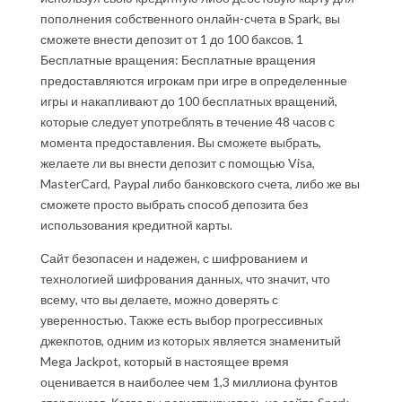
пополнения собственного онлайн-счета в Spark, вы
сможете внести депозит от 1 до 100 баксов. 1
Бесплатные вращения: Бесплатные вращения
предоставляются игрокам при игре в определенные
игры и накапливают до 100 бесплатных вращений,
которые следует употреблять в течение 48 часов с
момента предоставления. Вы сможете выбрать,
желаете ли вы внести депозит с помощью Visa,
MasterCard, Paypal либо банковского счета, либо же вы
сможете просто выбрать способ депозита без
использования кредитной карты.
Сайт безопасен и надежен, с шифрованием и
технологией шифрования данных, что значит, что
всему, что вы делаете, можно доверять с
уверенностью. Также есть выбор прогрессивных
джекпотов, одним из которых является знаменитый
Mega Jackpot, который в настоящее время
оценивается в наиболее чем 1,3 миллиона фунтов