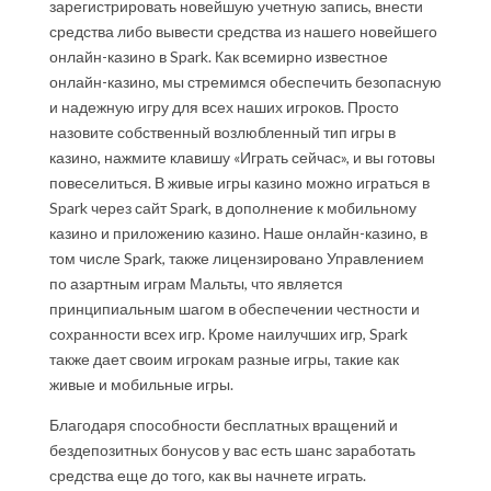
зарегистрировать новейшую учетную запись, внести
средства либо вывести средства из нашего новейшего
онлайн-казино в Spark. Как всемирно известное
онлайн-казино, мы стремимся обеспечить безопасную
и надежную игру для всех наших игроков. Просто
назовите собственный возлюбленный тип игры в
казино, нажмите клавишу «Играть сейчас», и вы готовы
повеселиться. В живые игры казино можно играться в
Spark через сайт Spark, в дополнение к мобильному
казино и приложению казино. Наше онлайн-казино, в
том числе Spark, также лицензировано Управлением
по азартным играм Мальты, что является
принципиальным шагом в обеспечении честности и
сохранности всех игр. Кроме наилучших игр, Spark
также дает своим игрокам разные игры, такие как
живые и мобильные игры.
Благодаря способности бесплатных вращений и
бездепозитных бонусов у вас есть шанс заработать
средства еще до того, как вы начнете играть.