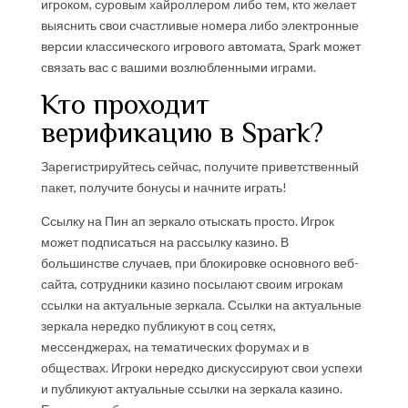
игроком, суровым хайроллером либо тем, кто желает
выяснить свои счастливые номера либо электронные
версии классического игрового автомата, Spark может
связать вас с вашими возлюбленными играми.
Кто проходит
верификацию в Spark?
Зарегистрируйтесь сейчас, получите приветственный
пакет, получите бонусы и начните играть!
Ссылку на Пин ап зеркало отыскать просто. Игрок
может подписаться на рассылку казино. В
большинстве случаев, при блокировке основного веб-
сайта, сотрудники казино посылают своим игрокам
ссылки на актуальные зеркала. Ссылки на актуальные
зеркала нередко публикуют в соц сетях,
мессенджерах, на тематических форумах и в
обществах. Игроки нередко дискуссируют свои успехи
и публикуют актуальные ссылки на зеркала казино.